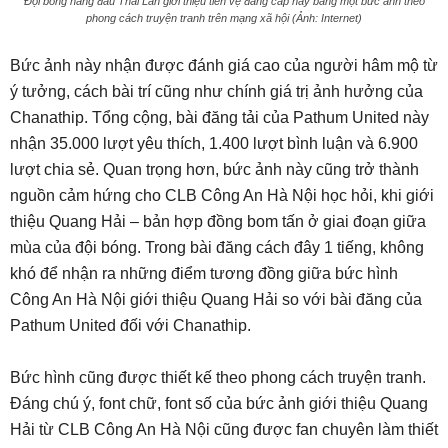
Đội bóng hàng đầu Thái Lan giới thiệu tiền vệ đẳng cấp này bằng một bức ảnh theo
phong cách truyện tranh trên mạng xã hội (Ảnh: Internet)
Bức ảnh này nhận được đánh giá cao của người hâm mộ từ
ý tưởng, cách bài trí cũng như chính giá trị ảnh hưởng của
Chanathip. Tổng cộng, bài đăng tải của Pathum United này
nhận 35.000 lượt yêu thích, 1.400 lượt bình luận và 6.900
lượt chia sẻ. Quan trọng hơn, bức ảnh này cũng trở thành
nguồn cảm hứng cho CLB Công An Hà Nội học hỏi, khi giới
thiệu Quang Hải – bản hợp đồng bom tấn ở giai đoạn giữa
mùa của đội bóng. Trong bài đăng cách đây 1 tiếng, không
khó để nhận ra những điểm tương đồng giữa bức hình
Công An Hà Nội giới thiệu Quang Hải so với bài đăng của
Pathum United đối với Chanathip.
Bức hình cũng được thiết kế theo phong cách truyện tranh.
Đáng chú ý, font chữ, font số của bức ảnh giới thiệu Quang
Hải từ CLB Công An Hà Nội cũng được fan chuyên làm thiết