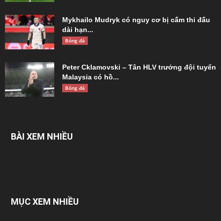
Mykhailo Mudryk có nguy cơ bị cấm thi đấu
dài hạn...
Bóng đá
Peter Cklamovski – Tân HLV trưởng đội tuyển
Malaysia có hồ...
Bóng đá
BÀI XEM NHIỀU
MỤC XEM NHIỀU