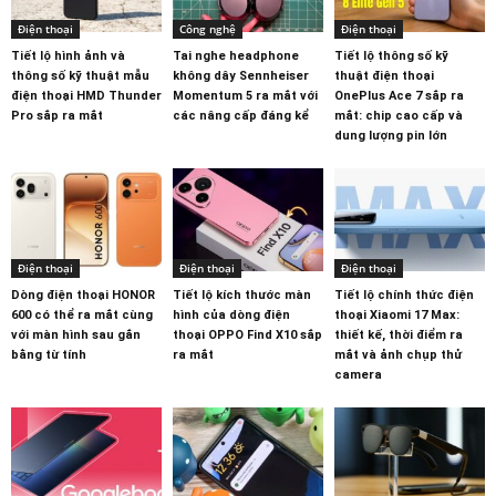
Điện thoại
Công nghệ
Điện thoại
Tiết lộ hình ảnh và
Tai nghe headphone
Tiết lộ thông số kỹ
thông số kỹ thuật mẫu
không dây Sennheiser
thuật điện thoại
điện thoại HMD Thunder
Momentum 5 ra mắt với
OnePlus Ace 7 sắp ra
Pro sắp ra mắt
các nâng cấp đáng kể
mắt: chip cao cấp và
dung lượng pin lớn
Điện thoại
Điện thoại
Điện thoại
Dòng điện thoại HONOR
Tiết lộ kích thước màn
Tiết lộ chính thức điện
600 có thể ra mắt cùng
hình của dòng điện
thoại Xiaomi 17 Max:
với màn hình sau gắn
thoại OPPO Find X10 sắp
thiết kế, thời điểm ra
bằng từ tính
ra mắt
mắt và ảnh chụp thử
camera