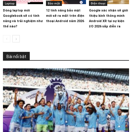
Laptop
Bảo mật
Điện thoại
Dòng laptop mới
12 tính năng bảo mật
Google xác nhận sẽ giới
Googlebook sẽ có tính
mới sẽ ra mắt trên điện
thiệu kính thông minh
năng và trải nghiệm như
thoại Android năm 2026
Android XR tại sự kiện
thế nào?
I/O 2026 sắp diễn ra
Bài nổi bật