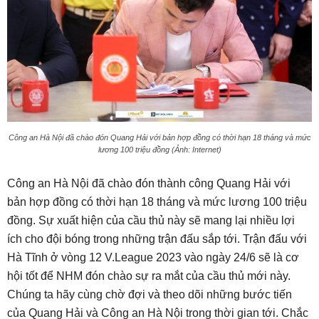
Công an Hà Nội đã chào đón Quang Hải với bản hợp đồng có thời hạn 18 tháng và mức
lương 100 triệu đồng (Ảnh: Internet)
Công an Hà Nội đã chào đón thành công Quang Hải với
bản hợp đồng có thời hạn 18 tháng và mức lương 100 triệu
đồng. Sự xuất hiện của cầu thủ này sẽ mang lại nhiều lợi
ích cho đội bóng trong những trận đấu sắp tới. Trận đấu với
Hà Tĩnh ở vòng 12 V.League 2023 vào ngày 24/6 sẽ là cơ
hội tốt để NHM đón chào sự ra mắt của cầu thủ mới này.
Chúng ta hãy cùng chờ đợi và theo dõi những bước tiến
của Quang Hải và Công an Hà Nội trong thời gian tới. Chắc