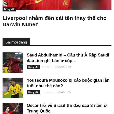
Bóng đá
Liverpool nhắm đến cái tên thay thế cho
Darwin Nunez
Bài mới đăng
Saud Abdulhamid – Cầu thủ Ả Rập Saudi
đầu tiên ghi bàn ở cúp...
Steven
-
08/04/2025
Bóng đá
Youssoufa Moukoko bị cáo buộc gian lận
tuổi như thế nào?
Steven
-
08/04/2025
Bóng đá
Oscar trở về Brazil thi đấu sau 8 năm ở
Trung Quốc