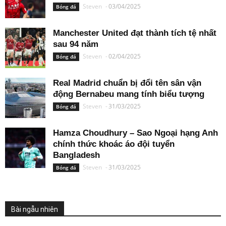
Steven
-
03/04/2025
Bóng đá
Manchester United đạt thành tích tệ nhất
sau 94 năm
Steven
-
02/04/2025
Bóng đá
Real Madrid chuẩn bị đổi tên sân vận
động Bernabeu mang tính biểu tượng
Steven
-
31/03/2025
Bóng đá
Hamza Choudhury – Sao Ngoại hạng Anh
chính thức khoác áo đội tuyển
Bangladesh
Steven
-
31/03/2025
Bóng đá
Bài ngẫu nhiên