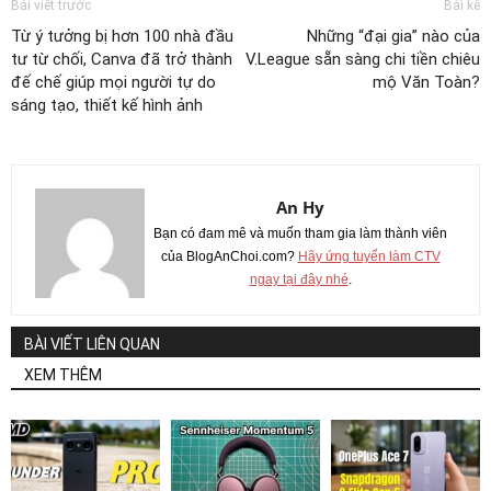
Bài viết trước
Bài kế
Từ ý tưởng bị hơn 100 nhà đầu
Những “đại gia” nào của
tư từ chối, Canva đã trở thành
V.League sẵn sàng chi tiền chiêu
đế chế giúp mọi người tự do
mộ Văn Toàn?
sáng tạo, thiết kế hình ảnh
An Hy
Bạn có đam mê và muốn tham gia làm thành viên
của BlogAnChoi.com?
Hãy ứng tuyển làm CTV
ngay tại đây nhé
.
BÀI VIẾT LIÊN QUAN
XEM THÊM