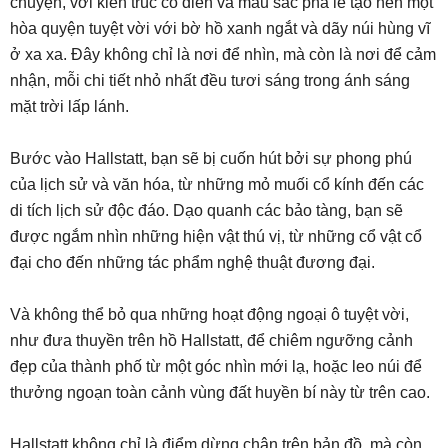
chuyện, với kiến trúc cổ điển và màu sắc pha lê tạo nên một
hòa quyện tuyệt vời với bờ hồ xanh ngắt và dãy núi hùng vĩ
ở xa xa. Đây không chỉ là nơi để nhìn, mà còn là nơi để cảm
nhận, mỗi chi tiết nhỏ nhất đều tươi sáng trong ánh sáng
mặt trời lấp lánh.
Bước vào Hallstatt, bạn sẽ bị cuốn hút bởi sự phong phú
của lịch sử và văn hóa, từ những mỏ muối cổ kính đến các
di tích lịch sử độc đáo. Dạo quanh các bảo tàng, bạn sẽ
được ngắm nhìn những hiện vật thú vị, từ những cổ vật cổ
đại cho đến những tác phẩm nghệ thuật đương đại.
Và không thể bỏ qua những hoạt động ngoại ô tuyệt vời,
như đưa thuyền trên hồ Hallstatt, để chiêm ngưỡng cảnh
đẹp của thành phố từ một góc nhìn mới lạ, hoặc leo núi để
thưởng ngoạn toàn cảnh vùng đất huyền bí này từ trên cao.
Hallstatt không chỉ là điểm dừng chân trên bản đồ, mà còn