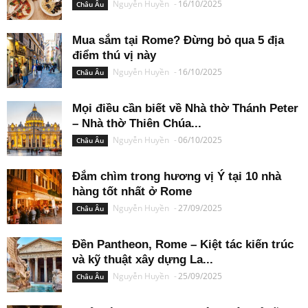
Nguyễn Huyền
-
16/10/2025
Châu Âu
Mua sắm tại Rome? Đừng bỏ qua 5 địa
điểm thú vị này
Nguyễn Huyền
-
16/10/2025
Châu Âu
Mọi điều cần biết về Nhà thờ Thánh Peter
– Nhà thờ Thiên Chúa...
Nguyễn Huyền
-
06/10/2025
Châu Âu
Đắm chìm trong hương vị Ý tại 10 nhà
hàng tốt nhất ở Rome
Nguyễn Huyền
-
27/09/2025
Châu Âu
Đền Pantheon, Rome – Kiệt tác kiến trúc
và kỹ thuật xây dựng La...
Nguyễn Huyền
-
25/09/2025
Châu Âu