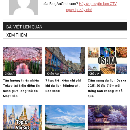
của BlogAnChoi.com?
Hãy ứng tuyển làm CTV
ngay tại đây nhé
.
BÀI VIẾT LIÊN QUAN
XEM THÊM
Châu Á
Châu Âu
Châu Á
Tận hưởng thiên nhiên
7 tips tiết kiệm chi phí
Cẩm nang du lịch Osaka
Tokyo tại 6 địa điểm ẩn
khi du lịch Edinburgh,
2025: 20 địa điểm nổi
mình giữa lòng thủ đô
Scotland
tiếng bạn không lỡ bỏ
Nhật Bản
qua