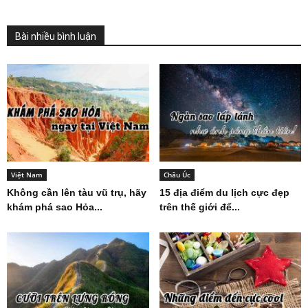
Bài nhiều bình luận
Việt Nam
Châu Úc
Không cần lên tàu vũ trụ, hãy
15 địa điểm du lịch cực đẹp
khám phá sao Hỏa...
trên thế giới để...