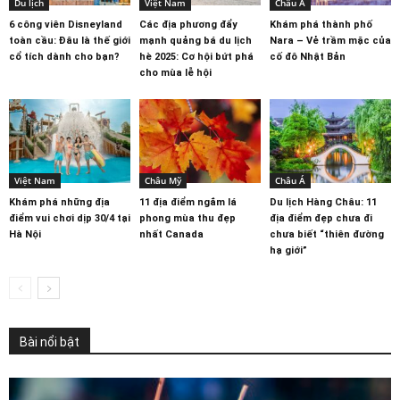
Du lịch
Việt Nam
Châu Á
6 công viên Disneyland
Các địa phương đẩy
Khám phá thành phố
toàn cầu: Đâu là thế giới
mạnh quảng bá du lịch
Nara – Vẻ trầm mặc của
cổ tích dành cho bạn?
hè 2025: Cơ hội bứt phá
cố đô Nhật Bản
cho mùa lễ hội
Việt Nam
Châu Mỹ
Châu Á
Khám phá những địa
11 địa điểm ngắm lá
Du lịch Hàng Châu: 11
điểm vui chơi dịp 30/4 tại
phong mùa thu đẹp
địa điểm đẹp chưa đi
Hà Nội
nhất Canada
chưa biết “thiên đường
hạ giới”
Bài nổi bật