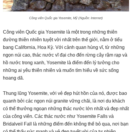
Công viên Quốc gia Yosemite, Mỹ (Nguồn: Internet)
Công viên Quốc gia Yosemite là một trong những thiên
đường thiên nhiên tuyệt vời nhất trên thế giới, nằm ở tiểu
bang California, Hoa Kỳ. Với cảnh quan hùng vĩ, từ những
ngọn núi cao, thác nước vĩ đại cho đến rừng cây rậm rạp và
hồ nước trong xanh, Yosemite là điểm đến lý tưởng cho
những ai yêu thiên nhiên và muốn tìm hiểu về sức sống
hoang dã.
Thung lũng Yosemite, với vẻ đẹp hút hồn của nó, được bao
quanh bởi các ngọn núi granite vững chãi, là nơi du khách
có thể thưởng ngoạn những thác nước lớn nhất và đẹp nhất
của công viên. Các thác nước như Yosemite Falls và
Bridalveil Fall là những điểm đến không thể bỏ qua, nơi bạn
có thể thấy sức mạnh và vẻ đẹp tuyệt vời của tự nhiên.