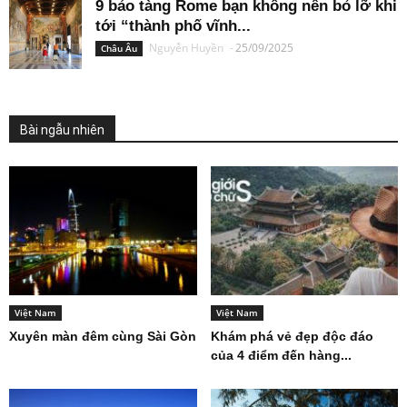
9 bảo tàng Rome bạn không nên bỏ lỡ khi
tới “thành phố vĩnh...
Nguyễn Huyền
-
25/09/2025
Châu Âu
Bài ngẫu nhiên
Việt Nam
Việt Nam
Xuyên màn đêm cùng Sài Gòn
Khám phá vẻ đẹp độc đáo
của 4 điểm đến hàng...