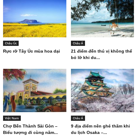
Châu Úc
Châu Á
Rực rỡ Tây Úc mùa hoa dại
21 điểm đến thú vị không thể
bỏ lỡ khi du...
Việt Nam
Châu Á
Chợ Bến Thành Sài Gòn –
9 địa điểm nên ghé thăm khi
Biểu tượng đi cùng năm...
du lịch Osaka –...