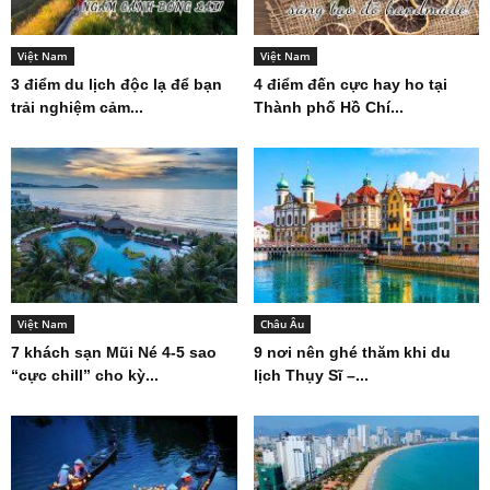
Việt Nam
Việt Nam
3 điểm du lịch độc lạ để bạn
4 điểm đến cực hay ho tại
trải nghiệm cảm...
Thành phố Hồ Chí...
Việt Nam
Châu Âu
7 khách sạn Mũi Né 4-5 sao
9 nơi nên ghé thăm khi du
“cực chill” cho kỳ...
lịch Thụy Sĩ –...