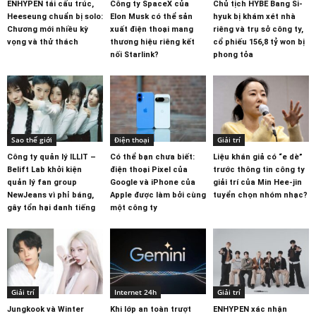
ENHYPEN tái cấu trúc,
Công ty SpaceX của
Chủ tịch HYBE Bang Si-
Heeseung chuẩn bị solo:
Elon Musk có thể sản
hyuk bị khám xét nhà
Chương mới nhiều kỳ
xuất điện thoại mang
riêng và trụ sở công ty,
vọng và thử thách
thương hiệu riêng kết
cổ phiếu 156,8 tỷ won bị
nối Starlink?
phong tỏa
Sao thế giới
Điện thoại
Giải trí
Công ty quản lý ILLIT –
Có thể bạn chưa biết:
Liệu khán giả có “e dè”
Belift Lab khởi kiện
điện thoại Pixel của
trước thông tin công ty
quản lý fan group
Google và iPhone của
giải trí của Min Hee-jin
NewJeans vì phỉ báng,
Apple được làm bởi cùng
tuyển chọn nhóm nhạc?
gây tổn hại danh tiếng
một công ty
Giải trí
Internet 24h
Giải trí
Jungkook và Winter
Khi lớp an toàn trượt
ENHYPEN xác nhận