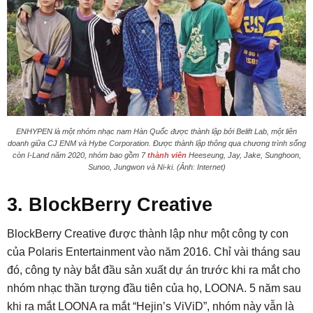
ENHYPEN là một nhóm nhạc nam Hàn Quốc được thành lập bởi Belift Lab, một liên
doanh giữa CJ ENM và Hybe Corporation. Được thành lập thông qua chương trình sống
còn I-Land năm 2020, nhóm bao gồm 7
thành viên
Heeseung, Jay, Jake, Sunghoon,
Sunoo, Jungwon và Ni-ki. (Ảnh: Internet)
3. BlockBerry Creative
BlockBerry Creative được thành lập như một công ty con
của Polaris Entertainment vào năm 2016. Chỉ vài tháng sau
đó, công ty này bắt đầu sản xuất dự án trước khi ra mắt cho
nhóm nhạc thần tượng đầu tiên của họ, LOONA. 5 năm sau
khi ra mắt LOONA ra mắt “Hejin’s ViViD”, nhóm này vẫn là