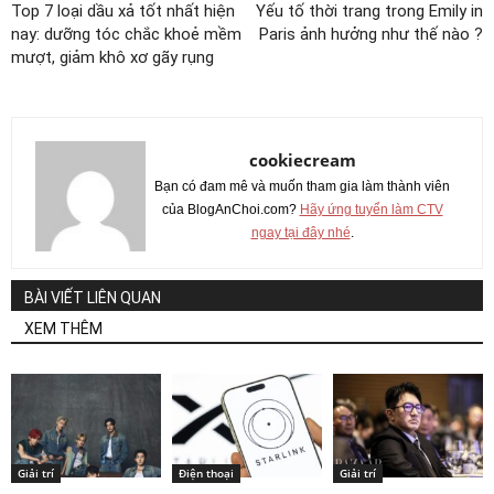
Top 7 loại dầu xả tốt nhất hiện
Yếu tố thời trang trong Emily in
nay: dưỡng tóc chắc khoẻ mềm
Paris ảnh hưởng như thế nào ?
mượt, giảm khô xơ gãy rụng
cookiecream
Bạn có đam mê và muốn tham gia làm thành viên
của BlogAnChoi.com?
Hãy ứng tuyển làm CTV
ngay tại đây nhé
.
BÀI VIẾT LIÊN QUAN
XEM THÊM
Giải trí
Điện thoại
Giải trí