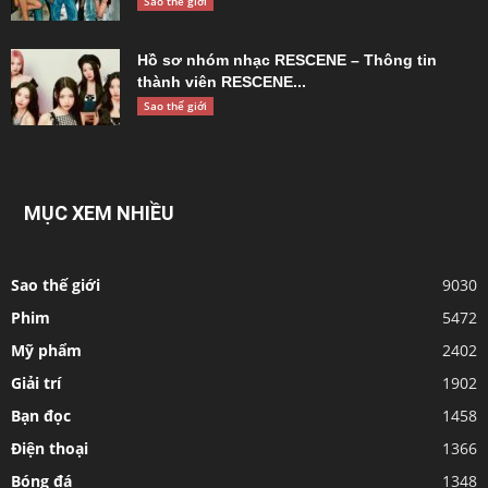
Sao thế giới
Hồ sơ nhóm nhạc RESCENE – Thông tin
thành viên RESCENE...
Sao thế giới
MỤC XEM NHIỀU
Sao thế giới
9030
Phim
5472
Mỹ phẩm
2402
Giải trí
1902
Bạn đọc
1458
Điện thoại
1366
Bóng đá
1348