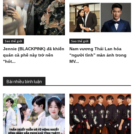
Sao thế giới
Sao thế giới
Jennie (BLACKPINK) đã khiến
Nam vương Thái Lan hóa
quán cà phê này trở nên
“người tình” màn ảnh trong
“hót...
MV...
Bài nhiều bình luận