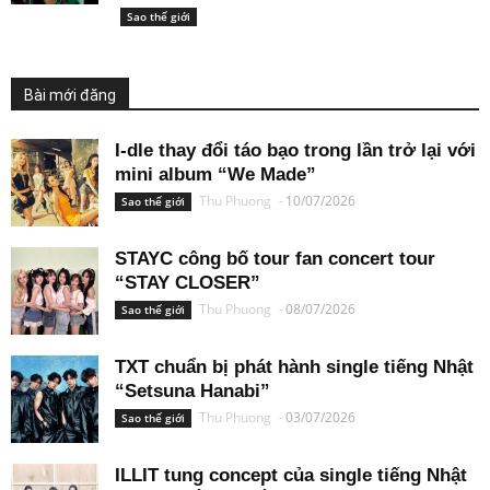
Sao thế giới
Bài mới đăng
I-dle thay đổi táo bạo trong lần trở lại với
mini album “We Made”
Thu Phuong
-
10/07/2026
Sao thế giới
STAYC công bố tour fan concert tour
“STAY CLOSER”
Thu Phuong
-
08/07/2026
Sao thế giới
TXT chuẩn bị phát hành single tiếng Nhật
“Setsuna Hanabi”
Thu Phuong
-
03/07/2026
Sao thế giới
ILLIT tung concept của single tiếng Nhật