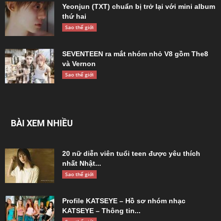
Yeonjun (TXT) chuẩn bị trở lại với mini album
thứ hai
Sao thế giới
SEVENTEEN ra mắt nhóm nhỏ V8 gồm The8
và Vernon
Sao thế giới
BÀI XEM NHIỀU
20 nữ diễn viên tuổi teen được yêu thích
nhất Nhật...
Sao thế giới
Profile KATSEYE – Hồ sơ nhóm nhạc
KATSEYE – Thông tin...