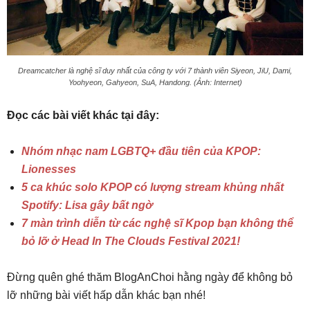
Dreamcatcher là nghệ sĩ duy nhất của công ty với 7 thành viên Siyeon, JiU, Dami,
Yoohyeon, Gahyeon, SuA, Handong. (Ảnh: Internet)
Đọc các bài viết khác tại đây:
Nhóm nhạc nam LGBTQ+ đầu tiên của KPOP:
Lionesses
5 ca khúc solo KPOP có lượng stream khủng nhất
Spotify: Lisa gây bất ngờ
7 màn trình diễn từ các nghệ sĩ Kpop bạn không thể
bỏ lỡ ở Head In The Clouds Festival 2021!
Đừng quên ghé thăm BlogAnChoi hằng ngày để không bỏ
lỡ những bài viết hấp dẫn khác bạn nhé!