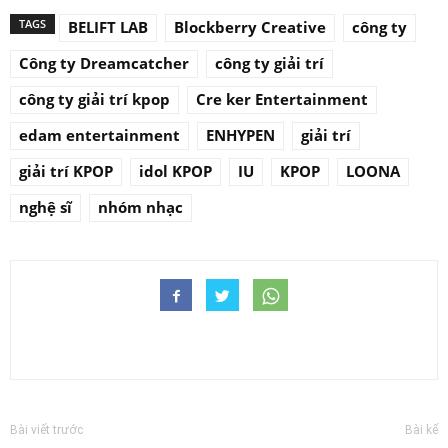
TAGS
BELIFT LAB
Blockberry Creative
công ty
Công ty Dreamcatcher
công ty giải trí
công ty giải trí kpop
Cre ker Entertainment
edam entertainment
ENHYPEN
giải trí
giải trí KPOP
idol KPOP
IU
KPOP
LOONA
nghệ sĩ
nhóm nhạc
Bài viết trước
Bài kế