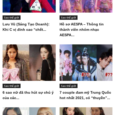
Sao thế giới
Sao thế giới
Lưu Vũ (Sáng Tạo Doanh):
Hồ sơ AESPA – Thông tin
Khi C vị đỉnh cao “chết...
thành viên nhóm nhạc
AESPA...
Sao thế giới
Sao thế giới
6 sao nữ đã thu hút sự chú ý
7 couple đam mỹ Trung Quốc
của các...
hot nhất 2021, có “thuyền”...