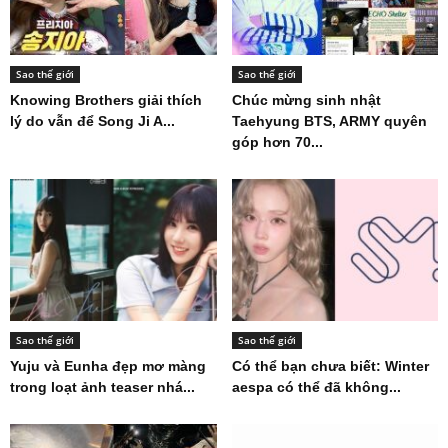
Sao thế giới
Sao thế giới
Knowing Brothers giải thích
Chúc mừng sinh nhật
lý do vẫn để Song Ji A...
Taehyung BTS, ARMY quyên
góp hơn 70...
Sao thế giới
Sao thế giới
Yuju và Eunha đẹp mơ màng
Có thể bạn chưa biết: Winter
trong loạt ảnh teaser nhá...
aespa có thể đã không...