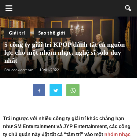
Giải trí
Sao thế giới
5 công ty giải trí KPOP dành tất cả nguồn
lực cho một nhóm nhạc, nghệ sĩ solo duy
nhất
Bởi
cookiecream
-
10/01/2022
Trái ngược với nhiều công ty giải trí khác chẳng hạn
như SM Entertainment và JYP Entertainment, các công
ty chủ quản này đặt tất cả “tâm trí” vào một
nhóm nhạc