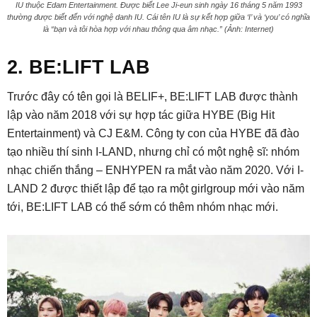
IU thuộc Edam Entertainment. Được biết Lee Ji-eun sinh ngày 16 tháng 5 năm 1993
thường được biết đến với nghệ danh IU. Cái tên IU là sự kết hợp giữa ‘I’ và ‘you’ có nghĩa
là “bạn và tôi hòa hợp với nhau thông qua âm nhạc.” (Ảnh: Internet)
2. BE:LIFT LAB
Trước đây có tên gọi là BELIF+, BE:LIFT LAB được thành
lập vào năm 2018 với sự hợp tác giữa HYBE (Big Hit
Entertainment) và CJ E&M. Công ty con của HYBE đã đào
tạo nhiều thí sinh I-LAND, nhưng chỉ có một nghệ sĩ: nhóm
nhạc chiến thắng – ENHYPEN ra mắt vào năm 2020. Với I-
LAND 2 được thiết lập để tạo ra một girlgroup mới vào năm
tới, BE:LIFT LAB có thể sớm có thêm nhóm nhạc mới.