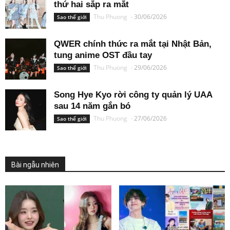
thứ hai sắp ra mắt
Thu Phuong
-
30/06/2026
Sao thế giới
QWER chính thức ra mắt tại Nhật Bản,
tung anime OST đầu tay
Thu Phuong
-
29/06/2026
Sao thế giới
Song Hye Kyo rời công ty quản lý UAA
sau 14 năm gắn bó
Thu Phuong
-
27/06/2026
Sao thế giới
Bài ngẫu nhiên