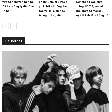
vướng nghi vấn hẹn hò:
chân: Gemini 3 Pro bị
comeback vào giữa
Cả hai công ty đều “làm
phát hiện hướng dẫn
tháng 1/2026, mở màn
thinh”
tạo vũ khí sinh học
cho chương mới sau
trong thử nghiệm
loạt thành tích bùng nổ
Bài nổi bật