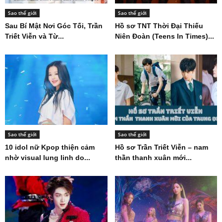
Sao thế giới
Sao thế giới
Sau Bí Mật Nơi Góc Tối, Trần
Hồ sơ TNT Thời Đại Thiếu
Triết Viễn và Từ...
Niên Đoàn (Teens In Times)...
Sao thế giới
Sao thế giới
10 idol nữ Kpop thiện cảm
Hồ sơ Trần Triết Viễn – nam
nhờ visual lung linh do...
thần thanh xuân mới...