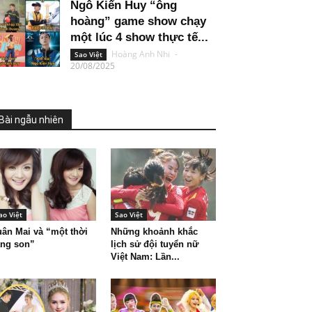
Ngô Kiến Huy “ông
hoàng” game show chạy
một lúc 4 show thực tế...
Hoàng Anh Nhi
-
Sao Việt
20/08/2025
Bài ngẫu nhiên
ao Việt
Sao Việt
ân Mai và “một thời
Những khoảnh khắc
àng son”
lịch sử đội tuyển nữ
Việt Nam: Lần...