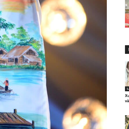
S
Xu
v