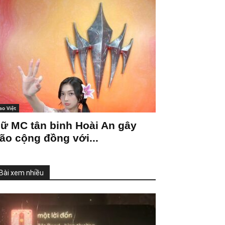
ao Việt
ữ MC tân binh Hoài An gây
ão cộng đồng với...
Bài xem nhiều