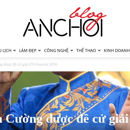
 LỊCH
LÀM ĐẸP
CÔNG NGHỆ
THỂ THAO
KINH DOANH
g được đề cử giải VTV Awards 2016
 Cường được đề cử giải