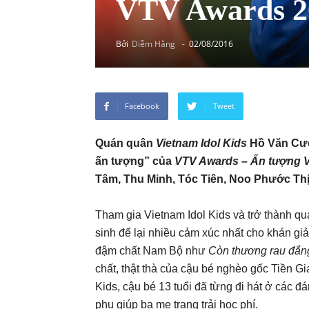
VTV Awards 2
Bởi
Diễm Hằng
-
02/08/2016
Facebook
Tweet
Quán quân
Vietnam Idol Kids
Hồ Văn Cườn
ấn tượng” của
VTV Awards – Ấn tượng 
Tâm, Thu Minh, Tóc Tiên, Noo Phước Th
Tham gia Vietnam Idol Kids và trở thành qu
sinh để lại nhiều cảm xúc nhất cho khán gi
đậm chất Nam Bộ như
Còn thương rau đắn
chất, thật thà của cậu bé nghèo gốc Tiền G
Kids, cậu bé 13 tuổi đã từng đi hát ở các 
phụ giúp ba mẹ trang trải học phí.