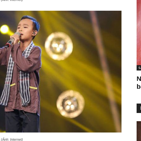
S
N
b
(Ảnh: Internet)