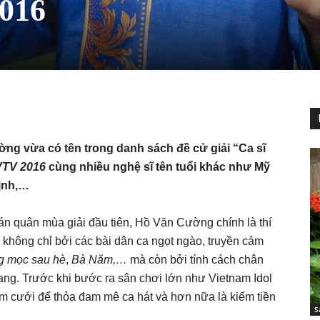
016
g vừa có tên trong danh sách đề cử giải “Ca sĩ
VTV 2016
cùng nhiều nghệ sĩ tên tuổi khác như Mỹ
ịnh,…
án quân mùa giải đầu tiên, Hồ Văn Cường chính là thí
ả không chỉ bởi các bài dân ca ngọt ngào, truyền cảm
g mọc sau
hè
,
Bà Năm,…
mà còn bởi tính cách chân
iang. Trước khi bước ra sân chơi lớn như Vietnam Idol
đám cưới để thỏa đam mê ca hát và hơn nữa là kiếm tiền
S