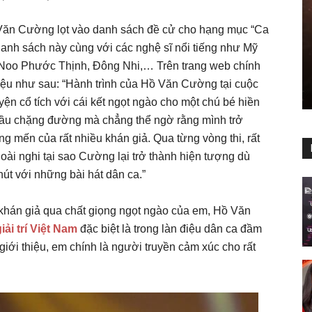
Văn Cường lọt vào danh sách đề cử cho hạng mục “Ca
g danh sách này cùng với các nghệ sĩ nổi tiếng như Mỹ
 Noo Phước Thịnh, Đông Nhi,… Trên trang web chính
hiệu như sau: “Hành trình của Hồ Văn Cường tại cuộc
ện cổ tích với cái kết ngọt ngào cho một chú bé hiền
 đầu chặng đường mà chẳng thể ngờ rằng mình trở
g mến của rất nhiều khán giả. Qua từng vòng thi, rất
ài nghi tại sao Cường lại trở thành hiện tượng dù
hút với những bài hát dân ca.”
hán giả qua chất giọng ngọt ngào của em, Hồ Văn
iải trí
Việt Nam
đặc biệt là trong làn điệu dân ca đầm
iới thiệu, em chính là người truyền cảm xúc cho rất