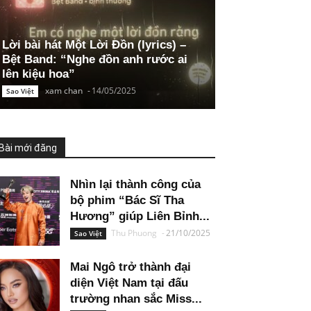
Lời bài hát Một Lời Đồn (lyrics) –
Bệt Band: “Nghe đồn anh rước ai
lên kiệu hoa”
xam chan
-
14/05/2025
Sao Việt
Bài mới đăng
Nhìn lại thành công của
bộ phim “Bác Sĩ Tha
Hương” giúp Liên Bỉnh...
Thu Phuong
-
21/10/2025
Sao Việt
Mai Ngô trở thành đại
diện Việt Nam tại đấu
trường nhan sắc Miss...