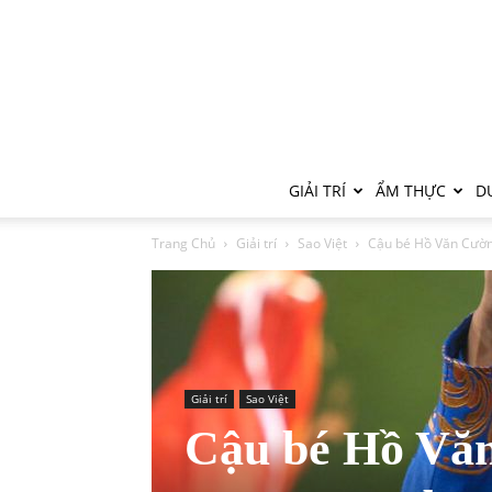
GIẢI TRÍ
ẨM THỰC
DU
Trang Chủ
Giải trí
Sao Việt
Cậu bé Hồ Văn Cườn
Giải trí
Sao Việt
Cậu bé Hồ Văn