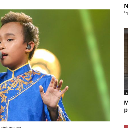
N
“
S
M
p
(Ảnh: Internet)