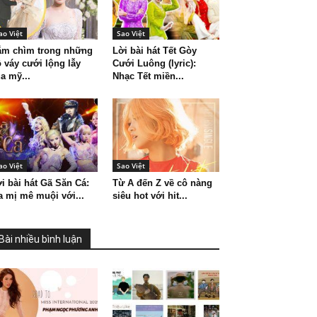
ao Việt
Sao Việt
ắm chìm trong những
Lời bài hát Tết Gòy
 váy cưới lộng lẫy
Cưới Luông (lyric):
a mỹ...
Nhạc Tết miền...
ao Việt
Sao Việt
i bài hát Gã Săn Cá:
Từ A đến Z về cô nàng
 mị mê muội với...
siêu hot với hit...
Bài nhiều bình luận