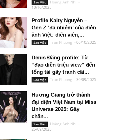
Hoàng Anh Nhi
-
Sao Việt
10/10/2025
Profile Kaity Nguyễn –
Gen Z ‘đa nhiệm’ của điện
ảnh Việt: diễn viên,...
Tran Phuong
-
06/10/2025
Sao Việt
Denis Đặng profile: Từ
“đạo diễn triệu view” đến
tổng tài gây tranh cãi...
Tran Phuong
-
30/09/2025
Sao Việt
Hương Giang trở thành
đại diện Việt Nam tại Miss
Universe 2025: Gây
chấn...
Hoàng Anh Nhi
-
Sao Việt
25/09/2025