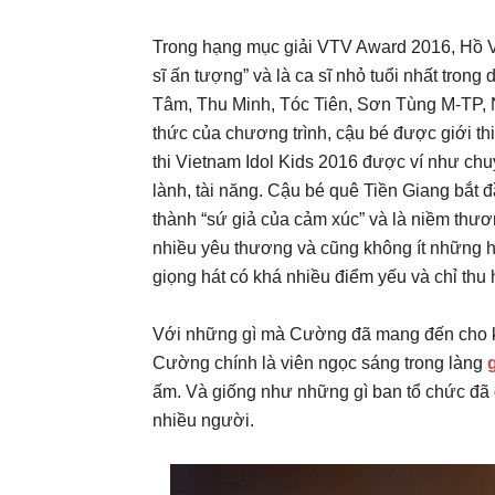
Trong hạng mục giải VTV Award 2016, Hồ 
sĩ ấn tượng” và là ca sĩ nhỏ tuổi nhất tron
Tâm, Thu Minh, Tóc Tiên, Sơn Tùng M-TP,
thức của chương trình, cậu bé được giới t
thi Vietnam Idol Kids 2016 được ví như chuy
lành, tài năng. Cậu bé quê Tiền Giang bắt
thành “sứ giả của cảm xúc” và là niềm thươn
nhiều yêu thương và cũng không ít những ho
giọng hát có khá nhiều điểm yếu và chỉ thu 
Với những gì mà Cường đã mang đến cho k
Cường chính là viên ngọc sáng trong làng
g
ấm. Và giống như những gì ban tổ chức đã g
nhiều người.