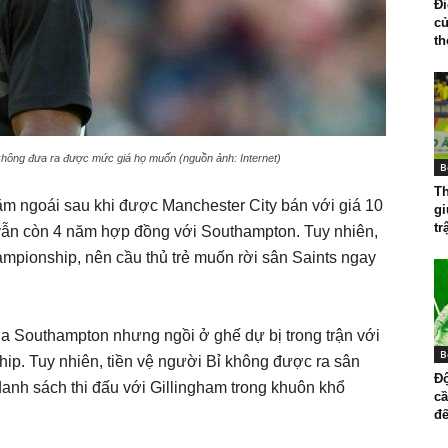
Đ
củ
th
ì không đưa ra được mức giá họ muốn (nguồn ảnh: Internet)
B
T
m ngoái sau khi được Manchester City bán với giá 10
gi
tr
4 vẫn còn 4 năm hợp đồng với Southampton. Tuy nhiên,
mpionship, nên cầu thủ trẻ muốn rời sân Saints ngay
ủa Southampton nhưng ngồi ở ghế dự bị trong trận với
B
ip. Tuy nhiên, tiền vệ người Bỉ không được ra sân
Độ
anh sách thi đấu với Gillingham trong khuôn khổ
cầ
đế