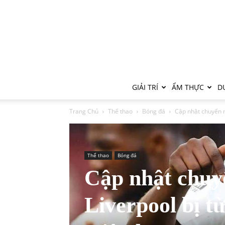
GIẢI TRÍ
ẨM THỰC
DU
Trang Chủ
Thể thao
Bóng đá
Cập nhật chuyển n
Thể thao
Bóng đá
Cập nhật chuy
Liverpool bị từ