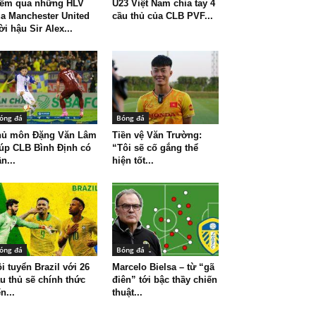
iểm qua những HLV
U23 Việt Nam chia tay 4
a Manchester United
cầu thủ của CLB PVF...
ời hậu Sir Alex...
óng đá
Bóng đá
hủ môn Đặng Văn Lâm
Tiền vệ Văn Trường:
úp CLB Bình Định có
“Tôi sẽ cố gắng thể
ận...
hiện tốt...
óng đá
Bóng đá
i tuyển Brazil với 26
Marcelo Bielsa – từ “gã
u thủ sẽ chính thức
điên” tới bậc thầy chiến
n...
thuật...