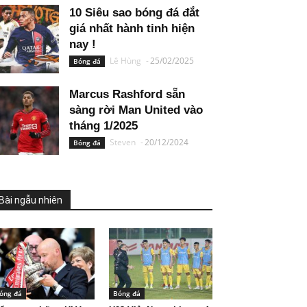
10 Siêu sao bóng đá đắt
giá nhất hành tinh hiện
nay !
Lê Hùng
-
25/02/2025
Bóng đá
Marcus Rashford sẵn
sàng rời Man United vào
tháng 1/2025
Steven
-
20/12/2024
Bóng đá
Bài ngẫu nhiên
óng đá
Bóng đá