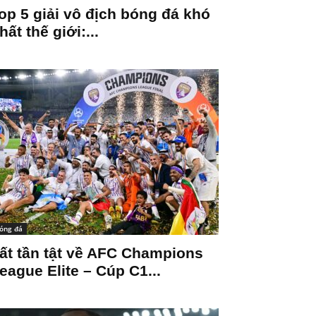
op 5 giải vô địch bóng đá khó
hất thế giới:...
óng đá
ất tần tật về AFC Champions
eague Elite – Cúp C1...