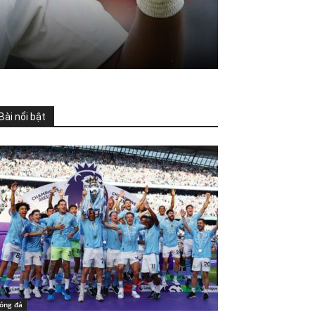
Bài nổi bật
óng đá