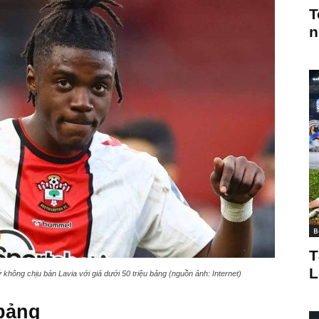
T
n
B
T
L
ông chịu bán Lavia với giá dưới 50 triệu bảng (nguồn ảnh: Internet)
 bảng