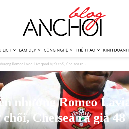
 LỊCH
LÀM ĐẸP
CÔNG NGHỆ
THỂ THAO
KINH DOANH
hượng Romeo Lavia: Liverpool bị từ chối, Chelsea ra...
ển nhượng Romeo Lavi
 chối, Chelsea ra giá 48