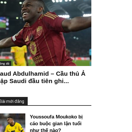
óng đá
aud Abdulhamid – Cầu thủ Ả
ập Saudi đầu tiên ghi...
Bài mới đăng
Youssoufa Moukoko bị
cáo buộc gian lận tuổi
như thế nào?