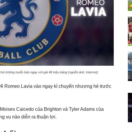
ứ không muốn bán ngay với giá 48 triệu bảng (nguồn ảnh: Internet)
vê Romeo Lavia vào ngay kì chuyển nhượng hè trước
 Moises Caicedo của Brighton và Tyler Adams của
g vụ nào diễn ra thuận lợi.