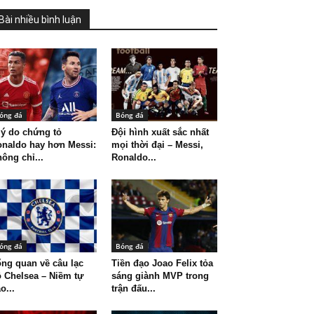
Bài nhiều bình luận
óng đá
Bóng đá
lý do chứng tỏ
Đội hình xuất sắc nhất
naldo hay hơn Messi:
mọi thời đại – Messi,
ông chỉ...
Ronaldo...
óng đá
Bóng đá
ng quan về câu lạc
Tiền đạo Joao Felix tỏa
 Chelsea – Niềm tự
sáng giành MVP trong
o...
trận đấu...