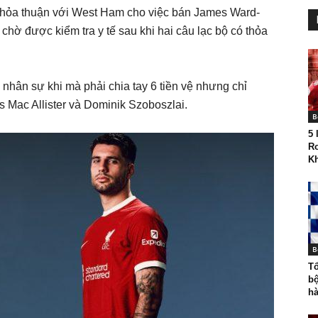
thỏa thuận với West Ham cho việc bán James Ward-
hờ được kiểm tra y tế sau khi hai câu lạc bộ có thỏa
 nhân sự khi mà phải chia tay 6 tiền vệ nhưng chỉ
 Mac Allister và Dominik Szoboszlai.
B
5 
Ro
Kh
B
Tổ
bộ
hà