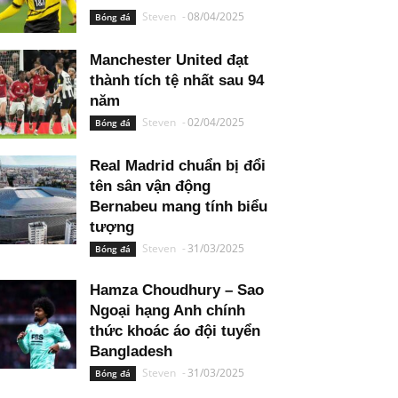
Steven
-
08/04/2025
Bóng đá
Manchester United đạt
thành tích tệ nhất sau 94
năm
Steven
-
02/04/2025
Bóng đá
Real Madrid chuẩn bị đổi
tên sân vận động
Bernabeu mang tính biểu
tượng
Steven
-
31/03/2025
Bóng đá
Hamza Choudhury – Sao
Ngoại hạng Anh chính
thức khoác áo đội tuyển
Bangladesh
Steven
-
31/03/2025
Bóng đá