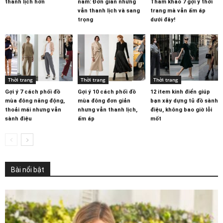
thanh lịch hơn
năm: Đơn giản nhưng
Tham khảo 7 gợi ý thời
vẫn thanh lịch và sang
trang mà vẫn ấm áp
trọng
dưới đây!
Thời trang
Thời trang
Thời trang
Gợi ý 7 cách phối đồ
Gợi ý 10 cách phối đồ
12 item kinh điển giúp
mùa đông năng động,
mùa đông đơn giản
bạn xây dựng tủ đồ sành
thoải mái nhưng vẫn
nhưng vẫn thanh lịch,
điệu, không bao giờ lỗi
sành điệu
ấm áp
mốt
Bài nổi bật