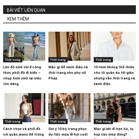
BÀI VIẾT LIÊN QUAN
XEM THÊM
Thời trang
Thời trang
Thời trang
Lên đồ xinh với 8 công
Mặc gì để sành điệu và
10 item không thể thiếu
thức phối đồ đi biển –
thời trang như phụ nữ
cho tủ quần áo tối giản
chụp hình xinh lại siêu
Pháp
nhưng vẫn thời trang và
tôn dáng
sành điệu
Thời trang
Thời trang
Thời trang
Cách chọn và phối đồ
Gợi ý 10 bộ trang phục
Mặc gì khi đi hẹn hò, tụ
với quần jeans để trông
dự tiệc mùa lễ hội cuối
họp vào mùa đông?