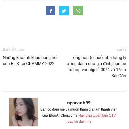
Bài viết trước
Bài kế
Những khoảnh khắc bùng nổ
Tổng hợp 5 chuỗi nhà hàng lý
của BTS tại GRAMMY 2022
tưởng dành cho gia đình, bạn bè
tụ họp vào dịp lễ 30/4 và 1/5 ở
Sài Gòn
ngocanh99
Bạn có đam mê và muốn tham gia làm thành viên
của BlogAnChoi.com?
Hãy ứng tuyển làm CTV
ngay tại đây nhé
.