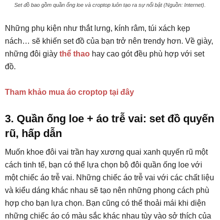
Set đồ bao gồm quần ống loe và croptop luôn tạo ra sự nổi bật (Nguồn: Internet).
Những phụ kiện như thắt lưng, kính râm, túi xách kẹp
nách… sẽ khiến set đồ của bạn trở nên trendy hơn. Về giày,
những đôi giày
thể thao
hay cao gót đều phù hợp với set
đồ.
Tham khảo mua áo croptop tại đây
3. Quần ống loe + áo trễ vai: set đồ quyến
rũ, hấp dẫn
Muốn khoe đôi vai trần hay xương quai xanh quyến rũ một
cách tinh tế, bạn có thể lựa chọn bộ đôi quần ống loe với
một chiếc áo trễ vai. Những chiếc áo trễ vai với các chất liệu
và kiểu dáng khác nhau sẽ tạo nên những phong cách phù
hợp cho bạn lựa chọn. Bạn cũng có thể thoải mái khi diện
những chiếc áo có màu sắc khác nhau tùy vào sở thích của