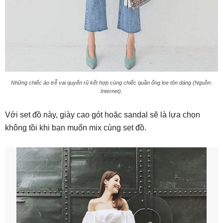
Những chiếc áo trễ vai quyến rũ kết hợp cùng chiếc quần ống loe tôn dáng (Nguồn:
Internet).
Với set đồ này, giày cao gót hoặc sandal sẽ là lựa chọn
không tồi khi bạn muốn mix cùng set đồ.