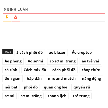
0
BÌNH LUẬN
TAGS
5 cách phối đồ
áo blazer
Áo croptop
Áo phông
Áo sơ mi
áo sơ mi trắng
áo trễ vai
cá tính
Cách mix đồ
cách phối đồ
công thức
đơn giản
hấp dẫn
mix and match
năng động
nổi bật
phối đồ
quần ống loe
quyến rũ
sơ mi
sơ mi trắng
thanh lịch
trẻ trung