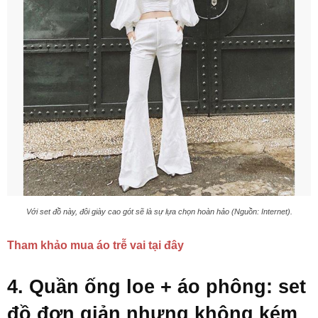
Với set đồ này, đôi giày cao gót sẽ là sự lựa chọn hoàn hảo (Nguồn: Internet).
Tham khảo mua áo trễ vai tại đây
4. Quần ống loe + áo phông: set
đồ đơn giản nhưng không kém