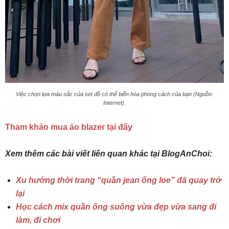
Việc chọn lựa màu sắc của set đồ có thể biến hóa phong cách của bạn (Nguồn:
Internet).
Tham khảo mua áo blazer tại đây
Xem thêm các bài viết liên quan khác tại BlogAnChoi:
Xu hướng thời trang “quần jean ống loe” đã quay trở
lại
Học cách mix quần ống suông vừa đẹp vừa sang đi
làm, đi chơi