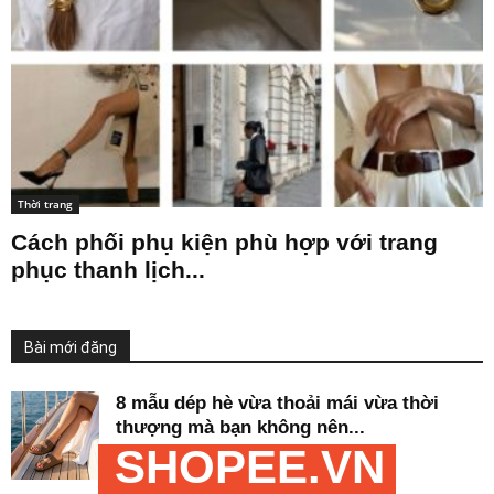
Thời trang
Cách phối phụ kiện phù hợp với trang
phục thanh lịch...
Bài mới đăng
8 mẫu dép hè vừa thoải mái vừa thời
thượng mà bạn không nên...
SHOPEE.VN
Mee
-
23/06/2026
Thời trang