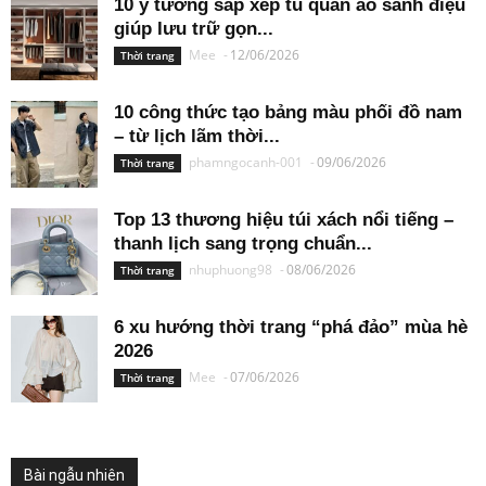
10 ý tưởng sắp xếp tủ quần áo sành điệu
giúp lưu trữ gọn...
Mee
-
12/06/2026
Thời trang
10 công thức tạo bảng màu phối đồ nam
– từ lịch lãm thời...
phamngocanh-001
-
09/06/2026
Thời trang
Top 13 thương hiệu túi xách nổi tiếng –
thanh lịch sang trọng chuẩn...
nhuphuong98
-
08/06/2026
Thời trang
6 xu hướng thời trang “phá đảo” mùa hè
2026
Mee
-
07/06/2026
Thời trang
Bài ngẫu nhiên