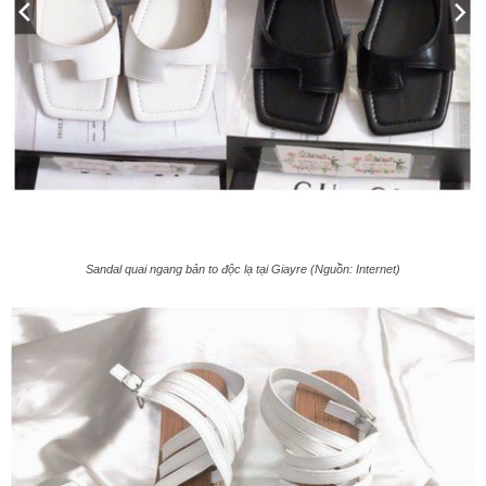
Sandal quai ngang bản to độc lạ tại Giayre (Nguồn: Internet)