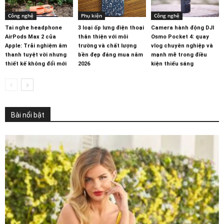
Công nghệ
Phụ kiện
Công nghệ
Tai nghe headphone
3 loại ốp lưng điện thoại
Camera hành động DJI
AirPods Max 2 của
thân thiện với môi
Osmo Pocket 4: quay
Apple: Trải nghiệm âm
trường và chất lượng
vlog chuyên nghiệp và
thanh tuyệt vời nhưng
bền đẹp đáng mua năm
mạnh mẽ trong điều
thiết kế không đổi mới
2026
kiện thiếu sáng
Bài nổi bật