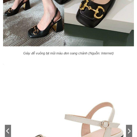
Giày đế vuông bịt mũi màu đen sang chảnh (Nguồn: Internet)