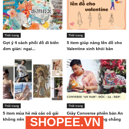
Thời trang
Thời trang
Gợi ý 4 cách phối đồ đi biển
5 item giúp nàng lên đồ cho
đơn giản: ngại...
Valentine xinh khỏi bàn
Thời trang
Thời trang
5 item mùa hè mà các cô gái
Giày Converse phiên bản An
SHOPEE.VN
không nên bỏ...
Nam: Được săn lùng chẳng
kém...