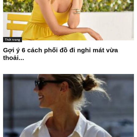
Thời trang
Gợi ý 6 cách phối đồ đi nghỉ mát vừa
thoải...