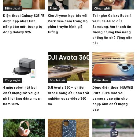
Điện thoại
Phim
Công nghệ
Điện thoại Galaxy S25 FE
Kim Ji-yeon hợp tác với
Tai nghe Galaxy Buds 4
được cập nhật tính
Park Seo-ham trong bộ
và Buds 4 Pro của
năng bảo mật tương tự
phim truyền hình giả
Samsung: Âm thanh ấn
dòng Galaxy S26
tưởng
tượng nhưng khả năng
chống ồn chủ động cần
cải...
Công nghệ
Đồ chơi số
Điện thoại
4 mẫu robot hút bụi
DJI Avata 360 – chiếc
Dòng điện thoại HUAWEI
chất lượng tốt với giá
drone hàng đầu cho trải
Pura 90 ra mắt với
phải chăng đáng mua
nghiệm quay video 360
camera cao cấp cho
năm 2026
độ
chụp ảnh chất lượng
cao