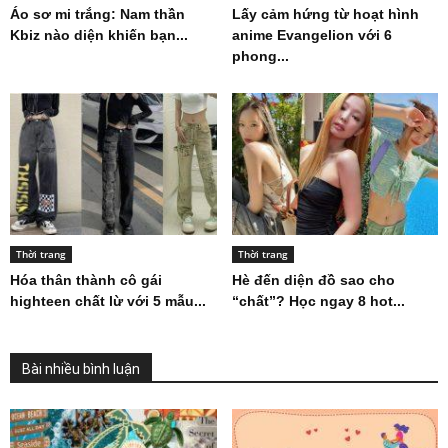
Áo sơ mi trắng: Nam thần
Lấy cảm hứng từ hoạt hình
Kbiz nào diện khiến bạn...
anime Evangelion với 6
phong...
Thời trang
Thời trang
Hóa thân thành cô gái
Hè đến diện đồ sao cho
highteen chất lừ với 5 mẫu...
“chất”? Học ngay 8 hot...
Bài nhiều bình luận