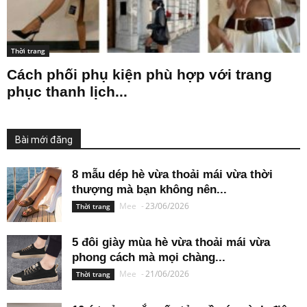
Thời trang
Cách phối phụ kiện phù hợp với trang
phục thanh lịch...
Bài mới đăng
8 mẫu dép hè vừa thoải mái vừa thời
thượng mà bạn không nên...
Mee
-
23/06/2026
Thời trang
5 đôi giày mùa hè vừa thoải mái vừa
phong cách mà mọi chàng...
Mee
-
21/06/2026
Thời trang