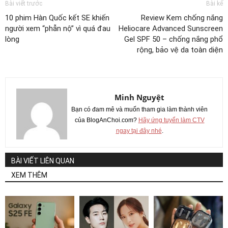
Bài viết trước
Bài kế
10 phim Hàn Quốc kết SE khiến
Review Kem chống nắng
người xem “phẫn nộ” vì quá đau
Heliocare Advanced Sunscreen
lòng
Gel SPF 50 – chống nắng phổ
rộng, bảo vệ da toàn diện
Minh Nguyệt
Bạn có đam mê và muốn tham gia làm thành viên
của BlogAnChoi.com?
Hãy ứng tuyển làm CTV
ngay tại đây nhé
.
BÀI VIẾT LIÊN QUAN
XEM THÊM