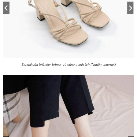
Sandal của bAimée- bAmor vô cùng thanh lich (Nguồn: Internet)