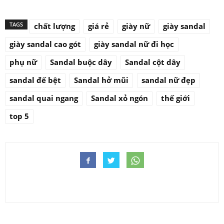
TAGS
chất lượng
giá rẻ
giày nữ
giày sandal
giày sandal cao gót
giày sandal nữ đi học
phụ nữ
Sandal buộc dây
Sandal cột dây
sandal đế bệt
Sandal hở mũi
sandal nữ đẹp
sandal quai ngang
Sandal xỏ ngón
thế giới
top 5