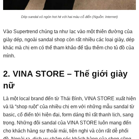
Dép sandal xỏ ngón hot hit với hai màu cổ điển (Nguồn: Internet)
Vào Supertrend chúng ta như lạc vào một thiên đường của
giày dép, ngoài sandal shop còn rất nhiều các loại giày, dép
khác mà chị em có thể tham khảo để tậu thêm cho tủ đồ của
mình.
2. VINA STORE – Thế giới giày
nữ
Là một local brand đến từ Thái Bình, VINA STORE xuất hiện
và là “shop ruột” của nhiều chị em với những mẫu sandal từ
basic, cổ điển tới hiện đại, form dáng thì rất thanh lịch, sang
trọng. Những đôi sandal của VINA STORE luôn mang đến
cho khách hàng sự thoải mái, tiện nghi và còn rất dễ phối
đồ. Ngoài ra, dịch vụ chăm sóc khách hàng của shop cũng