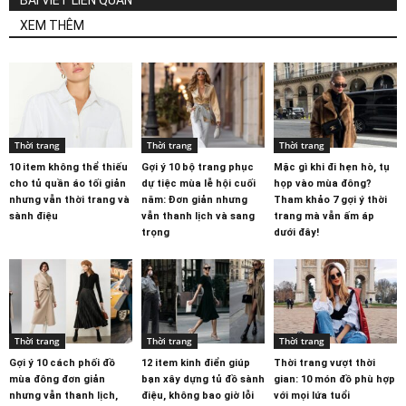
BÀI VIẾT LIÊN QUAN
XEM THÊM
Thời trang
Thời trang
Thời trang
10 item không thể thiếu
Gợi ý 10 bộ trang phục
Mặc gì khi đi hẹn hò, tụ
cho tủ quần áo tối giản
dự tiệc mùa lễ hội cuối
họp vào mùa đông?
nhưng vẫn thời trang và
năm: Đơn giản nhưng
Tham khảo 7 gợi ý thời
sành điệu
vẫn thanh lịch và sang
trang mà vẫn ấm áp
trọng
dưới đây!
Thời trang
Thời trang
Thời trang
Gợi ý 10 cách phối đồ
12 item kinh điển giúp
Thời trang vượt thời
mùa đông đơn giản
bạn xây dựng tủ đồ sành
gian: 10 món đồ phù hợp
nhưng vẫn thanh lịch,
điệu, không bao giờ lỗi
với mọi lứa tuổi