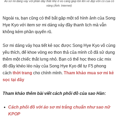
Áo sơ mi dáng váy với phần dây thắt nhẹ ở eo càng giúp tôn lên vẻ đẹp vốn có của cô
nàng (Ảnh: Internet)
Ngoài ra, bạn cũng có thể bắt gặp một số hình ảnh của Song
Hye Kyo với item sơ mi dáng váy đầy thanh lịch mà vẫn
không kém phần quyến rũ.
Sơ mi dáng váy họa tiết kẻ sọc được Song Hye Kyo vô cùng
yêu thích, để khoe vòng eo thon thả của mình cô đã sử dụng
thêm một chiếc thắt lưng nhỏ. Bạn có thể học theo các mix
đồ đầy khéo léo này của Song Hye Kyo để tự F5 phong
cách
thời trang
cho chính mình.
Tham khảo mua sơ mi kẻ
sọc tại đây
Tham khảo thêm bài viết cách phối đồ của sao Hàn:
Cách phối đồ với áo sơ mi trắng chuẩn như sao nữ
KPOP