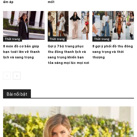
ấm áp
mốt
Thời trang
Thời trang
Thời trang
8 món đồ cơ bản giúp
Gợi ý 7 bộ trang phục
8 gợi ý phối đồ thu đông
bạn toát lên vẻ thanh
thu đông thanh lịch và
sang trọng và thời
lịch và sang trọng
sang trọng khiến bạn
thượng
tỏa sáng mọi lúc mọi nơi
Bài nổi bật