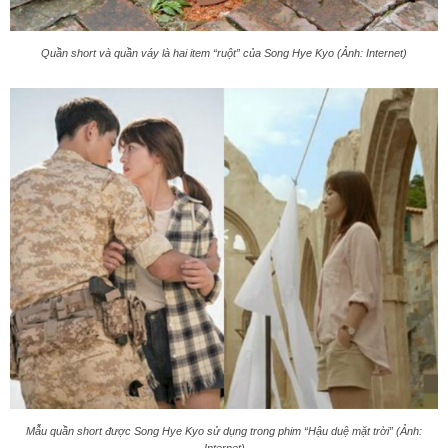
Quần short và quần váy là hai item “ruột” của Song Hye Kyo (Ảnh: Internet)
Mẫu quần short được Song Hye Kyo sử dụng trong phim “Hậu duệ mặt trời” (Ảnh: