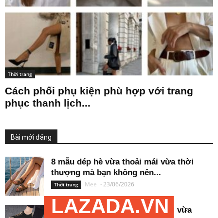
Thời trang
Cách phối phụ kiện phù hợp với trang
phục thanh lịch...
Bài mới đăng
8 mẫu dép hè vừa thoải mái vừa thời
thượng mà bạn không nên...
Mee
-
23/06/2026
Thời trang
LAZADA.VN
5 đôi giày mùa hè vừa thoải mái vừa