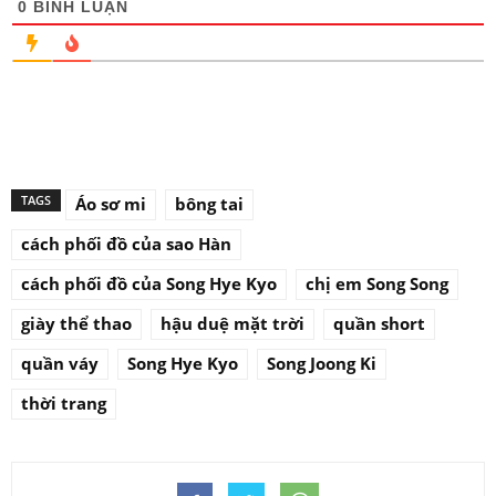
0
BÌNH LUẬN
TAGS
Áo sơ mi
bông tai
cách phối đồ của sao Hàn
cách phối đồ của Song Hye Kyo
chị em Song Song
giày thể thao
hậu duệ mặt trời
quần short
quần váy
Song Hye Kyo
Song Joong Ki
thời trang