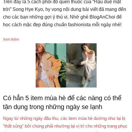
Trên đây là 5 cách phối đồ quen thuộc của “Hậu duệ mặt
trời” Song Hye Kyo, hy vọng nội dung bài viết đã mang đến
cho các bạn những gợi ý thú vị. Nhớ ghé BlogAnChoi để
học cách mặc đẹp đúng chuẩn fashionista mỗi ngày nhé!
Xem thêm
Có hẳn 5 item mùa hè để các nàng có thể
tận dụng trong những ngày se lạnh
Ngay từ những ngày đầu thu, các item mùa hè dường như lại bị
"thất sủng" bởi chúng phải nhường lại vị trí cho những trang phục