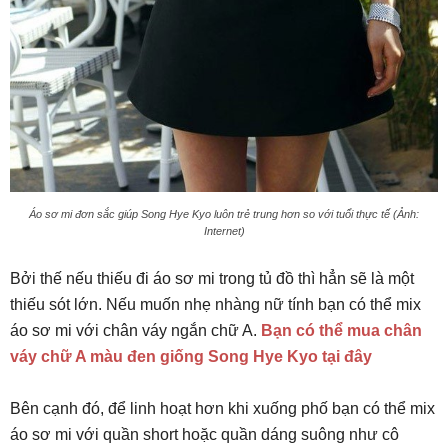
Áo sơ mi đơn sắc giúp Song Hye Kyo luôn trẻ trung hơn so với tuổi thực tế (Ảnh:
Internet)
Bởi thế nếu thiếu đi áo sơ mi trong tủ đồ thì hẳn sẽ là một
thiếu sót lớn. Nếu muốn nhẹ nhàng nữ tính bạn có thể mix
áo sơ mi với chân váy ngắn chữ A.
Bạn có thể mua chân
váy chữ A màu đen giống Song Hye Kyo tại đây
Bên cạnh đó, để linh hoạt hơn khi xuống phố bạn có thể mix
áo sơ mi với quần short hoặc quần dáng suông như cô