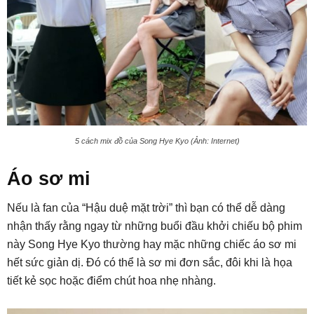
5 cách mix đồ của Song Hye Kyo (Ảnh: Internet)
Áo sơ mi
Nếu là fan của “Hậu duệ mặt trời” thì bạn có thể dễ dàng
nhận thấy rằng ngay từ những buổi đầu khởi chiếu bộ phim
này Song Hye Kyo thường hay mặc những chiếc áo sơ mi
hết sức giản dị. Đó có thể là sơ mi đơn sắc, đôi khi là họa
tiết kẻ sọc hoặc điểm chút hoa nhẹ nhàng.