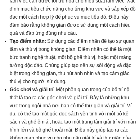
làm việc cần được tối ưu hóa cho hiệu suất làm việc. Xác
định mục tiêu chức năng cho từng khu vực và sắp xếp đồ
đạc một cách hợp lý để phục vụ mục tiêu đó. Điều này
đảm bảo rằng không gian được sử dụng một cách hiệu
quả và đáp ứng đúng nhu cầu.
Tạo điểm nhấn
: Sử dụng các điểm nhấn để tạo sự quan
tâm và thú vị trong không gian. Điểm nhấn có thể là một
bức tranh nghệ thuật, một bộ ghế thú vị, hoặc một mảng
tường độc đáo. Chúng giúp tạo nên sự sôi động và đặc
biệt trong không gian, thu hút ánh nhìn và tạo cảm giác
thú vị cho người sử dụng.
Góc chơi và giải trí
: Một phần quan trọng của bố trí nội
thất là tạo ra các góc chơi và giải trí. Đây là những khu
vực trong ngôi nhà nơi bạn có thể thư giãn và giải trí. Ví
dụ, có thể tạo một góc đọc sách yên tĩnh với một bộ kệ
sách và ghế êm ái, hoặc tạo một trung tâm giải trí với màn
hình lớn và bộ ghế thoải mái. Điều này giúp tạo ra các
không gian phục vụ cho nhu cầu giải trí và thư giãn của