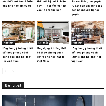
nội thất hot trend 2026
thất nổi bật nhất hiện
Streamlining: sự quyến
cho nhà nhỏ ấm cúng
nay – Thổi hồn cá tính
rũ kết hợp ấm cúng tạo
vào tổ ấm của bạn
nên những giá trị hòa
quyện
Nội thất
Nội thất
Nội thất
Ứng dụng ý tưởng thiết
Ứng dụng ý tưởng thiết
Ứng dụng ý tưởng thiết
kế theo phong cách
kế theo phong cách
kế theo phong cách
đồng quê cho nội thất
Retro cho nội thất tại
Rustic cho nội thất tại
tại Việt Nam
Việt Nam
Việt Nam
Bài nổi bật