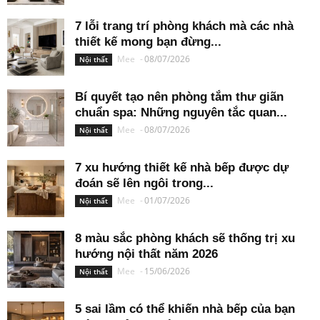
7 lỗi trang trí phòng khách mà các nhà
thiết kế mong bạn đừng...
Mee
-
08/07/2026
Nội thất
Bí quyết tạo nên phòng tắm thư giãn
chuẩn spa: Những nguyên tắc quan...
Mee
-
08/07/2026
Nội thất
7 xu hướng thiết kế nhà bếp được dự
đoán sẽ lên ngôi trong...
Mee
-
01/07/2026
Nội thất
8 màu sắc phòng khách sẽ thống trị xu
hướng nội thất năm 2026
Mee
-
15/06/2026
Nội thất
5 sai lầm có thể khiến nhà bếp của bạn