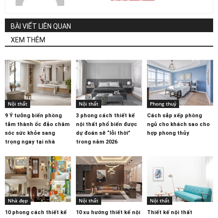
BÀI VIẾT LIÊN QUAN
XEM THÊM
Nội thất
Nội thất
Phong thuỷ
9 Ý tưởng biến phòng
3 phong cách thiết kế
Cách sắp xếp phòng
tắm thành ốc đảo chăm
nội thất phổ biến được
ngủ cho khách sao cho
sóc sức khỏe sang
dự đoán sẽ “lỗi thời”
hợp phong thủy
trọng ngay tại nhà
trong năm 2026
Nhà đẹp
Nội thất
Nội thất
10 phong cách thiết kế
10 xu hướng thiết kế nội
Thiết kế nội thất