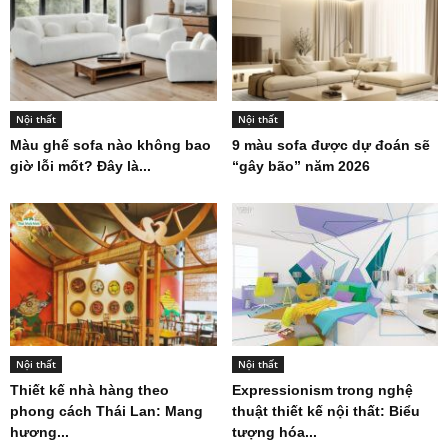
Nội thất
Nội thất
Màu ghế sofa nào không bao
9 màu sofa được dự đoán sẽ
giờ lỗi mốt? Đây là...
“gây bão” năm 2026
Nội thất
Nội thất
Thiết kế nhà hàng theo
Expressionism trong nghệ
phong cách Thái Lan: Mang
thuật thiết kế nội thất: Biểu
hương...
tượng hóa...