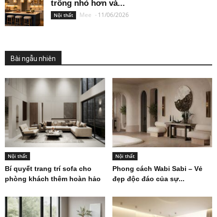
trông nhỏ hơn và...
Mee
-
11/06/2026
Nội thất
Bài ngẫu nhiên
Nội thất
Nội thất
Bí quyết trang trí sofa cho
Phong cách Wabi Sabi – Vẻ
phòng khách thêm hoàn hảo
đẹp độc đáo của sự...