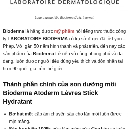
Logo thương hiệu Bioderma (Ảnh: Internet)
Bioderma
là hãng dược
mỹ phẩm
nổi tiếng trực thuộc công
ty
LABORATOIRE BIODERMA
có trụ sở được đặt ở Lyon –
Pháp. Với gần 50 năm hình thành và phát triển, đến nay các
sản phẩm của
Bioderma
trở nên vô cùng phong phú và đa
dạng, luôn được người tiêu dùng yêu thích và đón nhận tại
hơn 90 quốc gia trên thế giới.
Thành phần chính của son dưỡng môi
Bioderma Atoderm Lèvres Stick
Hydratant
Bơ hạt mỡ:
cấp ẩm chuyên sâu cho làn môi luôn được
mịn màng.
Sáp tự nhiên 100%:
vừa làm mềm vừa đảm bảo an toàn