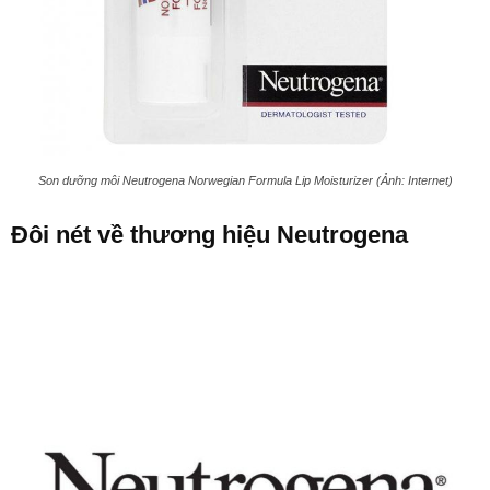
Son dưỡng môi Neutrogena Norwegian Formula Lip Moisturizer (Ảnh: Internet)
Đôi nét về thương hiệu Neutrogena