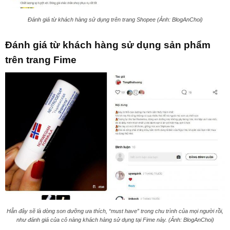
Đánh giá từ khách hàng sử dụng trên trang Shopee (Ảnh: BlogAnChoi)
Đánh giá từ khách hàng sử dụng sản phẩm
trên trang Fime
Hẳn đây sẽ là dòng son dưỡng ưa thích, “must have” trong chu trình của mọi người rồi,
như đánh giá của cô nàng khách hàng sử dụng tại Fime này. (Ảnh: BlogAnChoi)