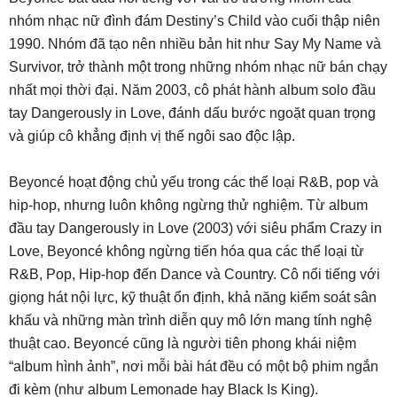
nhóm nhạc nữ đình đám Destiny’s Child vào cuối thập niên
1990. Nhóm đã tạo nên nhiều bản hit như Say My Name và
Survivor, trở thành một trong những nhóm nhạc nữ bán chạy
nhất mọi thời đại. Năm 2003, cô phát hành album solo đầu
tay Dangerously in Love, đánh dấu bước ngoặt quan trọng
và giúp cô khẳng định vị thế ngôi sao độc lập.
Beyoncé hoạt động chủ yếu trong các thể loại R&B, pop và
hip-hop, nhưng luôn không ngừng thử nghiệm. Từ album
đầu tay Dangerously in Love (2003) với siêu phẩm Crazy in
Love, Beyoncé không ngừng tiến hóa qua các thể loại từ
R&B, Pop, Hip-hop đến Dance và Country. Cô nổi tiếng với
giọng hát nội lực, kỹ thuật ổn định, khả năng kiểm soát sân
khấu và những màn trình diễn quy mô lớn mang tính nghệ
thuật cao. Beyoncé cũng là người tiên phong khái niệm
“album hình ảnh”, nơi mỗi bài hát đều có một bộ phim ngắn
đi kèm (như album Lemonade hay Black Is King).