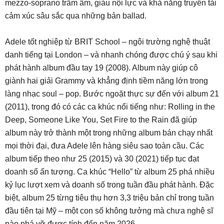
mezzo-soprano trầm ấm, giàu nội lực và khả năng truyền tải
cảm xúc sâu sắc qua những bản ballad.
Adele tốt nghiệp từ BRIT School – ngôi trường nghệ thuật
danh tiếng tại London – và nhanh chóng được chú ý sau khi
phát hành album đầu tay 19 (2008). Album này giúp cô
giành hai giải Grammy và khẳng định tiềm năng lớn trong
làng nhạc soul – pop. Bước ngoặt thực sự đến với album 21
(2011), trong đó có các ca khúc nổi tiếng như: Rolling in the
Deep, Someone Like You, Set Fire to the Rain đã giúp
album này trở thành một trong những album bán chạy nhất
mọi thời đại, đưa Adele lên hàng siêu sao toàn cầu. Các
album tiếp theo như 25 (2015) và 30 (2021) tiếp tục đạt
doanh số ấn tượng. Ca khúc “Hello” từ album 25 phá nhiều
kỷ lục lượt xem và doanh số trong tuần đầu phát hành. Đặc
biệt, album 25 từng tiêu thụ hơn 3,3 triệu bản chỉ trong tuần
đầu tiên tại Mỹ – một con số không tưởng mà chưa nghệ sĩ
nào phá vỡ được tính đến năm 2026.