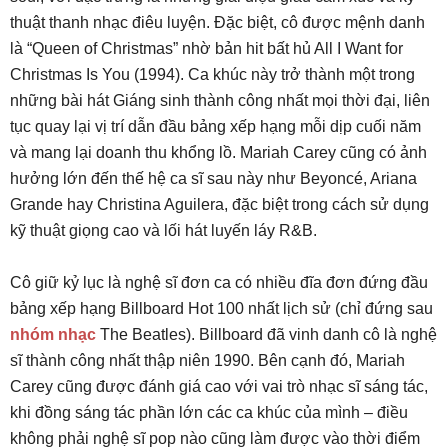
thuật thanh nhạc điêu luyện. Đặc biệt, cô được mệnh danh
là “Queen of Christmas” nhờ bản hit bất hủ All I Want for
Christmas Is You (1994). Ca khúc này trở thành một trong
những bài hát Giáng sinh thành công nhất mọi thời đại, liên
tục quay lại vị trí dẫn đầu bảng xếp hạng mỗi dịp cuối năm
và mang lại doanh thu khổng lồ. Mariah Carey cũng có ảnh
hưởng lớn đến thế hệ ca sĩ sau này như Beyoncé, Ariana
Grande hay Christina Aguilera, đặc biệt trong cách sử dụng
kỹ thuật giọng cao và lối hát luyến láy R&B.
Cô giữ kỷ lục là nghệ sĩ đơn ca có nhiều đĩa đơn đứng đầu
bảng xếp hạng Billboard Hot 100 nhất lịch sử (chỉ đứng sau
nhóm nhạc
The Beatles). Billboard đã vinh danh cô là nghệ
sĩ thành công nhất thập niên 1990. Bên cạnh đó, Mariah
Carey cũng được đánh giá cao với vai trò nhạc sĩ sáng tác,
khi đồng sáng tác phần lớn các ca khúc của mình – điều
không phải nghệ sĩ pop nào cũng làm được vào thời điểm