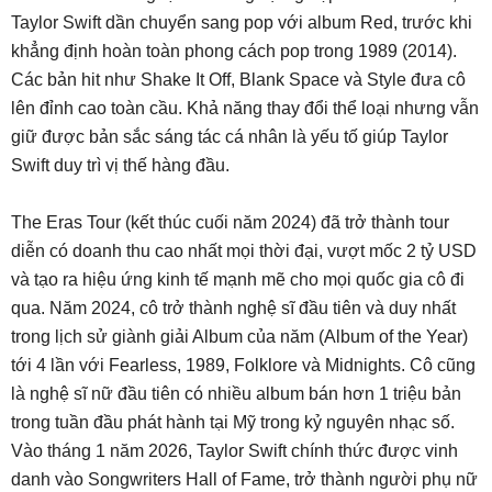
Taylor Swift dần chuyển sang pop với album Red, trước khi
khẳng định hoàn toàn phong cách pop trong 1989 (2014).
Các bản hit như Shake It Off, Blank Space và Style đưa cô
lên đỉnh cao toàn cầu. Khả năng thay đổi thể loại nhưng vẫn
giữ được bản sắc sáng tác cá nhân là yếu tố giúp Taylor
Swift duy trì vị thế hàng đầu.
The Eras Tour (kết thúc cuối năm 2024) đã trở thành tour
diễn có doanh thu cao nhất mọi thời đại, vượt mốc 2 tỷ USD
và tạo ra hiệu ứng kinh tế mạnh mẽ cho mọi quốc gia cô đi
qua. Năm 2024, cô trở thành nghệ sĩ đầu tiên và duy nhất
trong lịch sử giành giải Album của năm (Album of the Year)
tới 4 lần với Fearless, 1989, Folklore và Midnights. Cô cũng
là nghệ sĩ nữ đầu tiên có nhiều album bán hơn 1 triệu bản
trong tuần đầu phát hành tại Mỹ trong kỷ nguyên nhạc số.
Vào tháng 1 năm 2026, Taylor Swift chính thức được vinh
danh vào Songwriters Hall of Fame, trở thành người phụ nữ