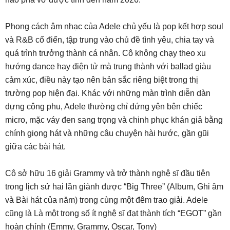
Phong cách âm nhạc của Adele chủ yếu là pop kết hợp soul
và R&B cổ điển, tập trung vào chủ đề tình yêu, chia tay và
quá trình trưởng thành cá nhân. Cô không chạy theo xu
hướng dance hay điện tử mà trung thành với ballad giàu
cảm xúc, điều này tạo nên bản sắc riêng biệt trong thị
trường pop hiện đại. Khác với những màn trình diễn dàn
dựng công phu, Adele thường chỉ đứng yên bên chiếc
micro, mặc váy đen sang trọng và chinh phục khán giả bằng
chính giọng hát và những câu chuyện hài hước, gần gũi
giữa các bài hát.
Cô sở hữu 16 giải Grammy và trở thành nghệ sĩ đầu tiên
trong lịch sử hai lần giành được “Big Three” (Album, Ghi âm
và Bài hát của năm) trong cùng một đêm trao giải. Adele
cũng là Là một trong số ít nghệ sĩ đạt thành tích “EGOT” gần
hoàn chỉnh (Emmy, Grammy, Oscar, Tony)