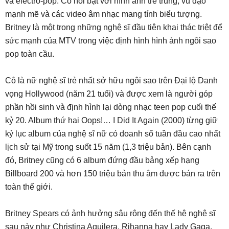
và electro-pop. Cô nổi bật với hình ảnh trẻ trung, vũ đạo
mạnh mẽ và các video âm nhạc mang tính biểu tượng.
Britney là một trong những nghệ sĩ đầu tiên khai thác triệt để
sức mạnh của MTV trong việc định hình hình ảnh ngôi sao
pop toàn cầu.
Cô là nữ nghệ sĩ trẻ nhất sở hữu ngôi sao trên Đại lộ Danh
vọng Hollywood (năm 21 tuổi) và được xem là người góp
phần hồi sinh và định hình lại dòng nhạc teen pop cuối thế
kỷ 20. Album thứ hai Oops!… I Did It Again (2000) từng giữ
kỷ lục album của nghệ sĩ nữ có doanh số tuần đầu cao nhất
lịch sử tại Mỹ trong suốt 15 năm (1,3 triệu bản). Bên cạnh
đó, Britney cũng có 6 album đứng đầu bảng xếp hạng
Billboard 200 và hơn 150 triệu bản thu âm được bán ra trên
toàn thế giới.
Britney Spears có ảnh hưởng sâu rộng đến thế hệ nghệ sĩ
sau này như Christina Aguilera, Rihanna hay Lady Gaga,