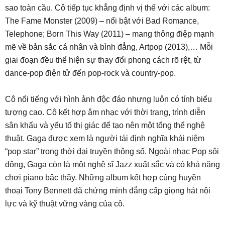
sao toàn cầu. Cô tiếp tục khẳng định vị thế với các album:
The Fame Monster (2009) – nổi bật với Bad Romance,
Telephone; Born This Way (2011) – mang thông điệp mạnh
mẽ về bản sắc cá nhân và bình đẳng, Artpop (2013),… Mỗi
giai đoạn đều thể hiện sự thay đổi phong cách rõ rệt, từ
dance-pop điện tử đến pop-rock và country-pop.
Cô nổi tiếng với hình ảnh độc đáo nhưng luôn có tính biểu
tượng cao. Cô kết hợp âm nhạc với thời trang, trình diễn
sân khấu và yếu tố thị giác để tạo nên một tổng thể nghệ
thuật. Gaga được xem là người tái định nghĩa khái niệm
“pop star” trong thời đại truyền thông số. Ngoài nhạc Pop sôi
động, Gaga còn là một nghệ sĩ Jazz xuất sắc và có khả năng
chơi piano bậc thầy. Những album kết hợp cùng huyền
thoại Tony Bennett đã chứng minh đẳng cấp giọng hát nội
lực và kỹ thuật vững vàng của cô.