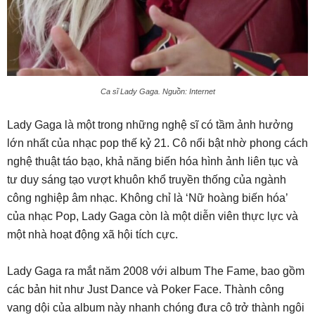
Ca sĩ Lady Gaga. Nguồn: Internet
Lady Gaga là một trong những nghệ sĩ có tầm ảnh hưởng
lớn nhất của nhạc pop thế kỷ 21. Cô nổi bật nhờ phong cách
nghệ thuật táo bạo, khả năng biến hóa hình ảnh liên tục và
tư duy sáng tạo vượt khuôn khổ truyền thống của ngành
công nghiệp âm nhạc. Không chỉ là ‘Nữ hoàng biến hóa’
của nhạc Pop, Lady Gaga còn là một diễn viên thực lực và
một nhà hoạt động xã hội tích cực.
Lady Gaga ra mắt năm 2008 với album The Fame, bao gồm
các bản hit như Just Dance và Poker Face. Thành công
vang dội của album này nhanh chóng đưa cô trở thành ngôi