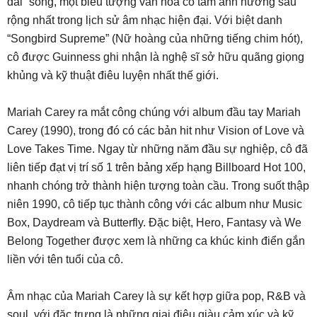
đài” sống, một biểu tượng văn hóa có tầm ảnh hưởng sâu
rộng nhất trong lịch sử âm nhạc hiện đại. Với biệt danh
“Songbird Supreme” (Nữ hoàng của những tiếng chim hót),
cô được Guinness ghi nhận là nghệ sĩ sở hữu quãng giọng
khủng và kỹ thuật điêu luyện nhất thế giới.
Mariah Carey ra mắt công chúng với album đầu tay Mariah
Carey (1990), trong đó có các bản hit như Vision of Love và
Love Takes Time. Ngay từ những năm đầu sự nghiệp, cô đã
liên tiếp đạt vị trí số 1 trên bảng xếp hạng Billboard Hot 100,
nhanh chóng trở thành hiện tượng toàn cầu. Trong suốt thập
niên 1990, cô tiếp tục thành công với các album như Music
Box, Daydream và Butterfly. Đặc biệt, Hero, Fantasy và We
Belong Together được xem là những ca khúc kinh điển gắn
liền với tên tuổi của cô.
Âm nhạc của Mariah Carey là sự kết hợp giữa pop, R&B và
soul, với đặc trưng là những giai điệu giàu cảm xúc và kỹ