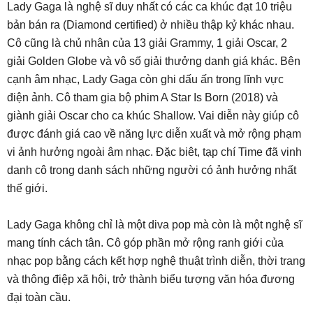
Lady Gaga là nghệ sĩ duy nhất có các ca khúc đạt 10 triệu
bản bán ra (Diamond certified) ở nhiều thập kỷ khác nhau.
Cô cũng là chủ nhân của 13 giải Grammy, 1 giải Oscar, 2
giải Golden Globe và vô số giải thưởng danh giá khác. Bên
cạnh âm nhạc, Lady Gaga còn ghi dấu ấn trong lĩnh vực
điện ảnh. Cô tham gia bộ phim A Star Is Born (2018) và
giành giải Oscar cho ca khúc Shallow. Vai diễn này giúp cô
được đánh giá cao về năng lực diễn xuất và mở rộng phạm
vi ảnh hưởng ngoài âm nhạc. Đặc biêt, tạp chí Time đã vinh
danh cô trong danh sách những người có ảnh hưởng nhất
thế giới.
Lady Gaga không chỉ là một diva pop mà còn là một nghệ sĩ
mang tính cách tân. Cô góp phần mở rộng ranh giới của
nhạc pop bằng cách kết hợp nghệ thuật trình diễn, thời trang
và thông điệp xã hội, trở thành biểu tượng văn hóa đương
đại toàn cầu.