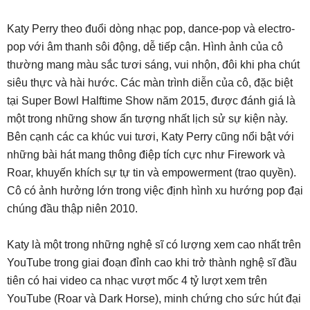
Katy Perry theo đuổi dòng nhạc pop, dance-pop và electro-
pop với âm thanh sôi động, dễ tiếp cận. Hình ảnh của cô
thường mang màu sắc tươi sáng, vui nhộn, đôi khi pha chút
siêu thực và hài hước. Các màn trình diễn của cô, đặc biệt
tại Super Bowl Halftime Show năm 2015, được đánh giá là
một trong những show ấn tượng nhất lịch sử sự kiện này.
Bên cạnh các ca khúc vui tươi, Katy Perry cũng nổi bật với
những bài hát mang thông điệp tích cực như Firework và
Roar, khuyến khích sự tự tin và empowerment (trao quyền).
Cô có ảnh hưởng lớn trong việc định hình xu hướng pop đại
chúng đầu thập niên 2010.
Katy là một trong những nghệ sĩ có lượng xem cao nhất trên
YouTube trong giai đoạn đỉnh cao khi trở thành nghệ sĩ đầu
tiên có hai video ca nhạc vượt mốc 4 tỷ lượt xem trên
YouTube (Roar và Dark Horse), minh chứng cho sức hút đại