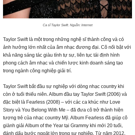
Ca sĩ Taylor Swift. Nguồn: Internet
Taylor Swift là một trong những nghệ sĩ thành công và có
ảnh hưởng lớn nhất của âm nhạc đương đại. Cô nổi bật với
khả năng sáng tác giàu tính tự sự, liên tục tái định hình
phong cách âm nhạc và chiến lược kinh doanh sáng tạo
trong ngành công nghiệp giải trí.
Taylor Swift bắt đầu sự nghiệp với dòng nhạc country khi
còn ở tuổi thiếu niên. Album đầu tay Taylor Swift (2006) và
đặc biệt là Fearless (2008) – với các ca khúc như Love
Story và You Belong With Me – đã đưa cô trở thành hiện
tượng trẻ của nhạc country Mỹ. Album Fearless đã giúp cô
giành giải Album of the Year tại Grammy khi mới 20 tuổi,
đánh dấu bước ngoặt lớn trong sự nghiệp. Từ năm 2012,