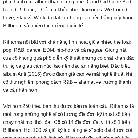
phát hành các album thành công như: Good Girl Gone Bad,
Rated R, Loud,…Các ca khúc như Diamonds, We Found
Love, Stay và Work đã đạt thứ hạng cao trên bảng xếp hạng
Billboard và nhiều thị trường quốc tế.
Rihanna nổi bật với khả năng linh hoạt giữa nhiều thể loại:
pop, R&B, dance, EDM, hip-hop và cả reggae. Giọng hát
của cô không quá phô diễn kỹ thuật nhưng có chất khàn đặc
trưng và giàu cảm xúc, tạo nên dấu ấn riêng biệt. Đặc biệt,
album Anti (2016) được đánh giá cao về mặt nghệ thuật khi
cô thử nghiệm phong cách R&B – alternative trưởng thành
và cá nhân hơn.
Với hơn 250 triệu bản thu được bán ra toàn cầu, Rihanna là
một trong những nghệ sĩ có lượng đĩa đơn kỹ thuật số bán
chạy nhất mọi thời đại. Cô có 14 đĩa đơn đạt vị trí số 1 trên
Billboard Hot 100 và giữ kỷ lục là nghệ sĩ solo đạt được cột