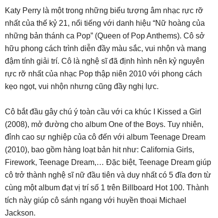
Katy Perry là một trong những biểu tượng âm nhạc rực rỡ
nhất của thế kỷ 21, nổi tiếng với danh hiệu “Nữ hoàng của
những bản thánh ca Pop” (Queen of Pop Anthems). Cô sở
hữu phong cách trình diễn đầy màu sắc, vui nhộn và mang
đậm tính giải trí. Cô là nghệ sĩ đã định hình nên kỷ nguyên
rực rỡ nhất của nhạc Pop thập niên 2010 với phong cách
kẹo ngọt, vui nhộn nhưng cũng đầy nghị lực.
Cô bắt đầu gây chú ý toàn cầu với ca khúc I Kissed a Girl
(2008), mở đường cho album One of the Boys. Tuy nhiên,
đỉnh cao sự nghiệp của cô đến với album Teenage Dream
(2010), bao gồm hàng loạt bản hit như: California Girls,
Firework, Teenage Dream,… Đặc biệt, Teenage Dream giúp
cô trở thành nghệ sĩ nữ đầu tiên và duy nhất có 5 đĩa đơn từ
cùng một album đạt vị trí số 1 trên Billboard Hot 100. Thành
tích này giúp cô sánh ngang với huyền thoại Michael
Jackson.