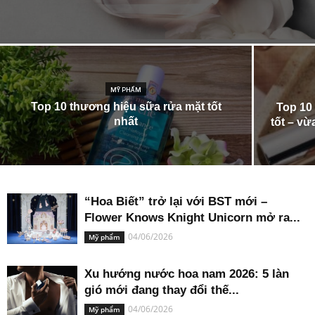
MỸ PHẨM
Top 10 thương hiệu sữa rửa mặt tốt
Top 10
nhất
tốt – v
“Hoa Biết” trở lại với BST mới –
Flower Knows Knight Unicorn mở ra...
04/06/2026
Mỹ phẩm
Xu hướng nước hoa nam 2026: 5 làn
gió mới đang thay đổi thế...
04/06/2026
Mỹ phẩm