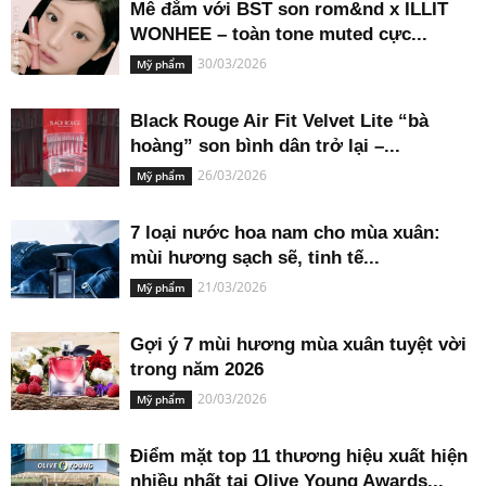
Mê đắm với BST son rom&nd x ILLIT
WONHEE – toàn tone muted cực...
30/03/2026
Mỹ phẩm
Black Rouge Air Fit Velvet Lite “bà
hoàng” son bình dân trở lại –...
26/03/2026
Mỹ phẩm
7 loại nước hoa nam cho mùa xuân:
mùi hương sạch sẽ, tinh tế...
21/03/2026
Mỹ phẩm
Gợi ý 7 mùi hương mùa xuân tuyệt vời
trong năm 2026
20/03/2026
Mỹ phẩm
Điểm mặt top 11 thương hiệu xuất hiện
nhiều nhất tại Olive Young Awards...