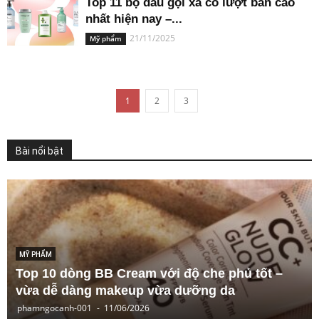
Top 11 bộ dầu gội xả có lượt bán cao
nhất hiện nay –...
21/11/2025
Mỹ phẩm
1
2
3
Bài nổi bật
MỸ PHẨM
Chi tiết 16 dòng tẩy tế bào chết Tree Hut – từ
mùi hương đến kết cấu
phamngocanh-001
-
05/06/2026