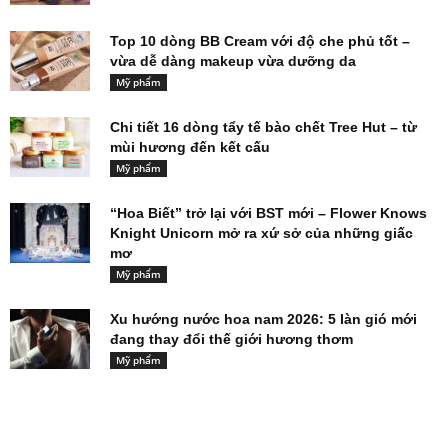
Top 10 dòng BB Cream với độ che phủ tốt –
vừa dễ dàng makeup vừa dưỡng da
Mỹ phẩm
Chi tiết 16 dòng tẩy tế bào chết Tree Hut – từ
mùi hương đến kết cấu
Mỹ phẩm
“Hoa Biết” trở lại với BST mới – Flower Knows
Knight Unicorn mở ra xứ sở của những giấc
mơ
Mỹ phẩm
Xu hướng nước hoa nam 2026: 5 làn gió mới
đang thay đổi thế giới hương thơm
Mỹ phẩm