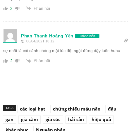
Phản hồi
3
Phan Thanh Hoàng Yến
Thành viên
06/04/2021 18:12
sợ nhất là cái cảnh chóng mặt lúc đột ngột đứng dậy luôn huhu
Phản hồi
2
TAGS
các loại hạt
chứng thiếu máu não
đậu
gan
gia cầm
gia súc
hải sản
hiệu quả
khắc phục
Nguyên nhân