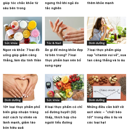
giúp tóc chắc khỏe từ
ngưng thở khi ngủ do
thêm khỏe mạnh
sâu bên trong
tắc nghẽn
Sức khỏe
Tóc & Nail
Dinh dưỡng
Ngon và khỏe: 7 loại đồ
Ăn gì để móng khỏe đẹp
7 loại thực phẩm giúp
uống giúp giảm căng
từ bên trong? 7 loại
nạp “vitamin vui vẻ”, xua
thẳng, làm dịu tinh thần
thực phẩm bạn nên bổ
tan căng thẳng và lo âu
sung ngay
Dinh dưỡng
Sức khỏe
Dinh dưỡng
10+ loại thực phẩm phổ
8 loại thực phẩm có chỉ
Những điều cần biết về
biến giúp nhuận tràng
số đường huyết (GI)
axit oleic – “chất béo
một cách tự nhiên và
thấp, thích hợp cho
tốt” trong dầu ô liu và
lành mạnh, giảm táo
người tiểu đường
các loại hạt
bón hiệu quả