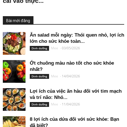
cải vào thực...
Bài mới đăng
Ăn salad mỗi ngày: Thói quen nhỏ, lợi ích
lớn cho sức khỏe toàn...
Mee
-
03/05/2026
Dinh dưỡng
Ớt chuông màu nào tốt cho sức khỏe
nhất?
Mee
-
14/04/2026
Dinh dưỡng
Lợi ích của việc ăn hàu đối với tim mạch
và trí não: Nhỏ...
Mee
-
11/04/2026
Dinh dưỡng
8 lợi ích của dứa đối với sức khỏe: Bạn
đã biết?