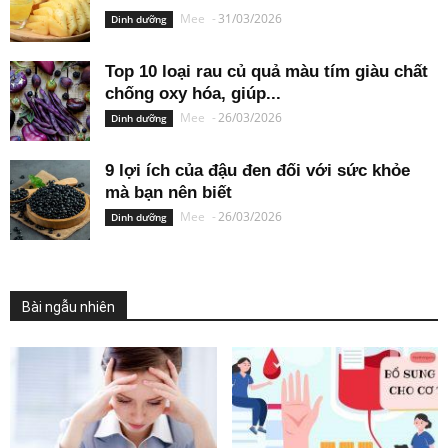
Mee
-
31/03/2026
Dinh dưỡng
Top 10 loại rau củ quả màu tím giàu chất
chống oxy hóa, giúp...
Mee
-
26/03/2026
Dinh dưỡng
9 lợi ích của đậu đen đối với sức khỏe
mà bạn nên biết
Mee
-
26/03/2026
Dinh dưỡng
Bài ngẫu nhiên