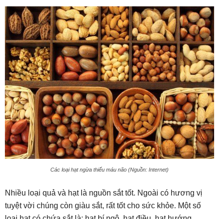
Các loại hạt ngừa thiếu máu não (Nguồn: Internet)
Nhiều loại quả và hạt là nguồn sắt tốt. Ngoài có hương vị
tuyệt vời chúng còn giàu sắt, rất tốt cho sức khỏe. Một số
loại hạt có chứa sắt là: hạt bí ngô, hạt điều, hạt hướng