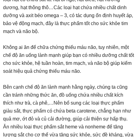
dương, hạt thông thô…Các loại hạt chứa nhiều chất dinh
dưỡng và axit béo omega – 3, có tác dụng ổn định huyết áp,
bảo vệ động mạch, đây là thực phẩm tốt cho sức khỏe tim
mạch và não bộ.
Không ai ăn để chữa chứng thiếu máu não, tuy nhiên, một
chế độ ăn uống lành mạnh giúp bạn có nhiều dưỡng chất tốt
cho sức khỏe, hệ tuần hoàn, tim mạch, và não bộ giúp kiểm
soát hiệu quả chứng thiếu máu não.
Bên cạnh chế độ ăn lành mạnh hằng ngày, chúng ta cũng
cần tránh những thức ăn, đồ uống chứa nhiều chất kích
thích như trà, cà phê,…Nên bổ sung các loại thực phẩm
giàu sắt, thực phẩm có chứa beta carotene, chẳng hạn như
quả mơ, ớt đỏ và củ cải đường, giúp cải thiện sự hấp thụ.
Ăn nhiều loại thực phẩm sắt heme và nonheme để tăng
lượng sắt cho cơ thể vừa tăng sức khỏe, sức đề kháng, vừa