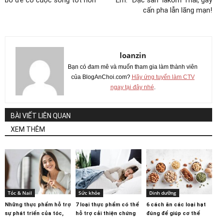
cấn pha lẫn lãng mạn!
loanzin
Bạn có đam mê và muốn tham gia làm thành viên
của BlogAnChoi.com?
Hãy ứng tuyển làm CTV
ngay tại đây nhé
.
BÀI VIẾT LIÊN QUAN
XEM THÊM
Tóc & Nail
Sức khỏe
Dinh dưỡng
Những thực phẩm hỗ trợ
7 loại thực phẩm có thể
6 cách ăn các loại hạt
sự phát triển của tóc,
hỗ trợ cải thiện chứng
đúng để giúp cơ thể