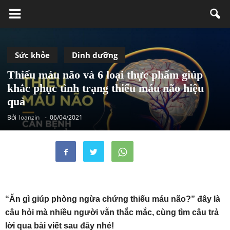
Sức khỏe
Dinh dưỡng
Thiếu máu não và 6 loại thực phẩm giúp
khắc phục tình trạng thiếu máu não hiệu
quả
Bởi
loanzin
-
06/04/2021
“Ăn gì giúp phòng ngừa chứng thiếu máu não?” đây là
câu hỏi mà nhiều người vẫn thắc mắc, cùng tìm câu trả
lời qua bài viết sau đây nhé!