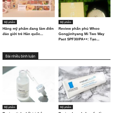
Mỹ phẩm
Mỹ phẩm
Hãng mỹ phẩm đang làm điên
Review phấn phủ Whoo
đảo giới trẻ Hàn quốc...
Gongjinhyang Mi Two Way
Pact SPF30/PA++: Tạo...
Bài nhiều bình luận
Mỹ phẩm
Mỹ phẩm