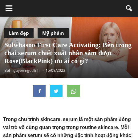
Làm đẹp
Mỹ phẩm
Sulwhasoo First Care Activating: Bên trong
chai serum chiết xuất nhân sâm được
Rose(BlackPink) ưu ái có gì?
Bởi
nguyen ngoclinh
-
15/08/2023
Trong chu trình skincare, serum là một sản phẩm đóng
vai trò vô cùng quan trọng trong routine skincare. Mỗi
sản phẩm serum sẽ có những đặc tính hoạt động khác