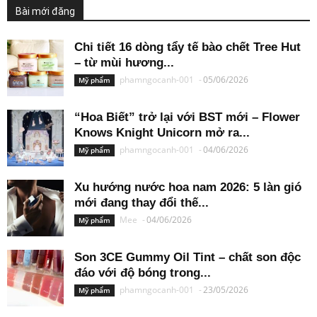
Bài mới đăng
Chi tiết 16 dòng tẩy tế bào chết Tree Hut
– từ mùi hương...
phamngocanh-001
-
05/06/2026
Mỹ phẩm
“Hoa Biết” trở lại với BST mới – Flower
Knows Knight Unicorn mở ra...
phamngocanh-001
-
04/06/2026
Mỹ phẩm
Xu hướng nước hoa nam 2026: 5 làn gió
mới đang thay đổi thế...
Mee
-
04/06/2026
Mỹ phẩm
Son 3CE Gummy Oil Tint – chất son độc
đáo với độ bóng trong...
phamngocanh-001
-
23/05/2026
Mỹ phẩm