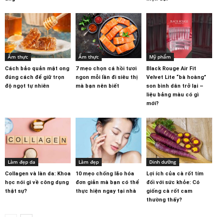
Ẩm thực
Ẩm thực
Mỹ phẩm
Cách bảo quản mật ong
7 mẹo chọn cá hồi tươi
Black Rouge Air Fit
đúng cách để giữ trọn
ngon mỗi lần đi siêu thị
Velvet Lite “bà hoàng”
độ ngọt tự nhiên
mà bạn nên biết
son bình dân trở lại –
liệu bảng màu có gì
mới?
Làm đẹp da
Làm đẹp
Dinh dưỡng
Collagen và làn da: Khoa
10 mẹo chống lão hóa
Lợi ích của cà rốt tím
học nói gì về công dụng
đơn giản mà bạn có thể
đối với sức khỏe: Có
thật sự?
thực hiện ngay tại nhà
giống cà rốt cam
thường thấy?