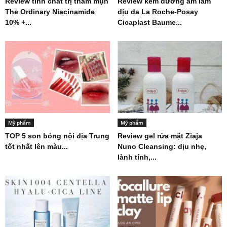
Review tinh chất trị thâm mụn
Review kem dưỡng ẩm làm
The Ordinary Niacinamide
dịu da La Roche-Posay
10% +...
Cicaplast Baume...
Mỹ phẩm
Mỹ phẩm
TOP 5 son bóng nội địa Trung
Review gel rửa mặt Ziaja
tốt nhất lên màu...
Nuno Cleansing: dịu nhẹ,
lành tính,...