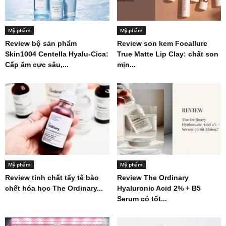
Mỹ phẩm
Mỹ phẩm
Review bộ sản phẩm
Review son kem Focallure
Skin1004 Centella Hyalu-Cica:
True Matte Lip Clay: chất son
Cấp ẩm cực sâu,...
mịn...
Mỹ phẩm
Mỹ phẩm
Review tinh chất tẩy tế bào
Review The Ordinary
chết hóa học The Ordinary...
Hyaluronic Acid 2% + B5
Serum có tốt...