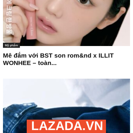
Mỹ phẩm
Mê đắm với BST son rom&nd x ILLIT
WONHEE – toàn...
LAZADA.VN