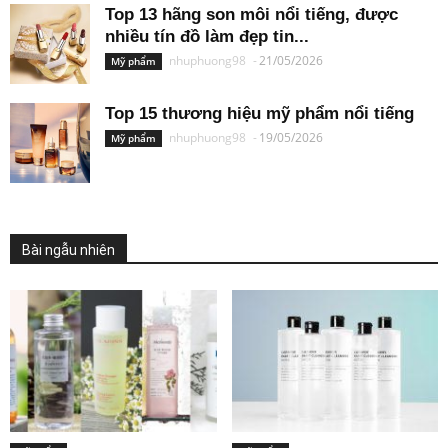
Top 13 hãng son môi nổi tiếng, được
nhiều tín đồ làm đẹp tin...
nhuphuong98
-
21/05/2026
Mỹ phẩm
Top 15 thương hiệu mỹ phẩm nổi tiếng
nhuphuong98
-
19/05/2026
Mỹ phẩm
Bài ngẫu nhiên