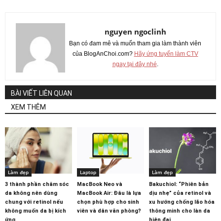
nguyen ngoclinh
Bạn có đam mê và muốn tham gia làm thành viên
của BlogAnChoi.com?
Hãy ứng tuyển làm CTV
ngay tại đây nhé
.
BÀI VIẾT LIÊN QUAN
XEM THÊM
Làm đẹp
Laptop
Làm đẹp
3 thành phần chăm sóc
MacBook Neo và
Bakuchiol: “Phiên bản
da không nên dùng
MacBook Air: Đâu là lựa
dịu nhẹ” của retinol và
chung với retinol nếu
chọn phù hợp cho sinh
xu hướng chống lão hóa
không muốn da bị kích
viên và dân văn phòng?
thông minh cho làn da
ứng
hiện đại