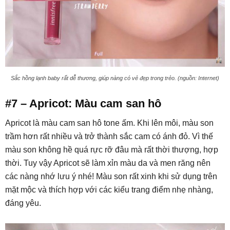
Sắc hồng lạnh baby rất dễ thương, giúp nàng có vẻ đẹp trong trẻo. (nguồn: Internet)
#7 – Apricot: Màu cam san hô
Apricot là màu cam san hô tone ấm. Khi lên môi, màu son
trầm hơn rất nhiều và trở thành sắc cam có ánh đỏ. Vì thế
màu son không hề quá rực rỡ đâu mà rất thời thượng, hợp
thời. Tuy vậy Apricot sẽ làm xỉn màu da và men răng nên
các nàng nhớ lưu ý nhé! Màu son rất xinh khi sử dụng trên
mặt mộc và thích hợp với các kiểu trang điểm nhẹ nhàng,
đáng yêu.