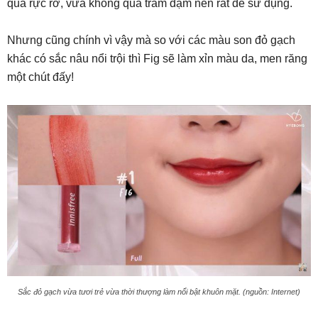
quá rực rỡ, vừa không quá trầm đậm nên rất dễ sử dụng.
Nhưng cũng chính vì vậy mà so với các màu son đỏ gạch
khác có sắc nâu nổi trội thì Fig sẽ làm xỉn màu da, men răng
một chút đấy!
Sắc đỏ gạch vừa tươi trẻ vừa thời thượng làm nổi bật khuôn mặt. (nguồn: Internet)