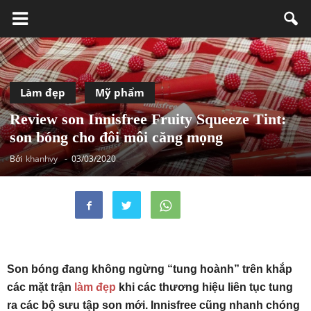
Làm đẹp
Mỹ phẩm
Review son Innisfree Fruity Squeeze Tint:
son bóng cho đôi môi căng mọng
Bởi
khanhvy
-
03/03/2020
Son bóng đang không ngừng “tung hoành” trên khắp
các mặt trận
làm đẹp
khi các thương hiệu liên tục tung
ra các bộ sưu tập son mới. Innisfree cũng nhanh chóng