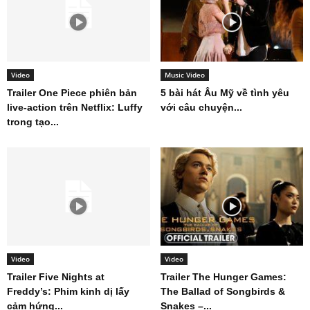
Video
Music Video
Trailer One Piece phiên bản
5 bài hát Âu Mỹ về tình yêu
live-action trên Netflix: Luffy
với câu chuyện...
trong tạo...
Video
Video
Trailer Five Nights at
Trailer The Hunger Games:
Freddy’s: Phim kinh dị lấy
The Ballad of Songbirds &
cảm hứng...
Snakes –...