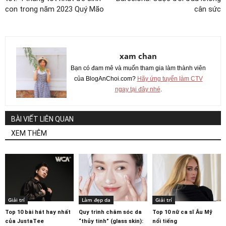
con trong năm 2023 Quý Mão
cân sức
xam chan
Bạn có đam mê và muốn tham gia làm thành viên
của BlogAnChoi.com?
Hãy ứng tuyển làm CTV
ngay tại đây nhé
.
BÀI VIẾT LIÊN QUAN
XEM THÊM
Giải trí
Làm đẹp da
Giải trí
Top 10 bài hát hay nhất
Quy trình chăm sóc da
Top 10 nữ ca sĩ Âu Mỹ
của JustaTee
“thủy tinh” (glass skin):
nổi tiếng