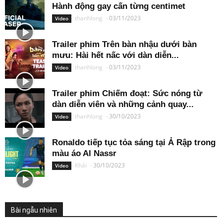
Hành động gay cấn từng centimet
thanhlong
-
03/11/2023
Video
Trailer phim Trên bàn nhậu dưới bàn
mưu: Hài hết nấc với dàn diễn...
thanhlong
-
03/11/2023
Video
Trailer phim Chiếm đoạt: Sức nóng từ
dàn diễn viên và những cảnh quay...
thanhlong
-
30/10/2023
Video
Ronaldo tiếp tục tỏa sáng tại Ả Rập trong
màu áo Al Nassr
Khải
-
30/10/2023
Video
Bài ngẫu nhiên