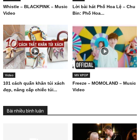
Whistle – BLACKPINK – Music
Lời bài hát Phố Hoa Lệ – Chu
Video
Bin: Phố Hoa...
Video
MV KPOP
101 cách quấn khăn túi xách
Freeze – MOMOLAND – Music
đẹp, nâng cấp chiếc túi...
Video
Bài nhiều bình luận