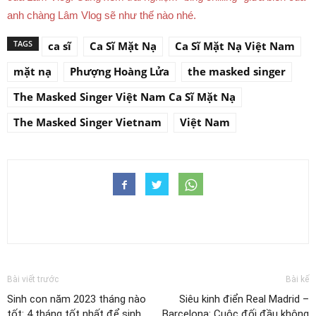
anh chàng Lâm Vlog sẽ như thế nào nhé.
TAGS
ca sĩ
Ca Sĩ Mặt Nạ
Ca Sĩ Mặt Nạ Việt Nam
mặt nạ
Phượng Hoàng Lửa
the masked singer
The Masked Singer Việt Nam Ca Sĩ Mặt Nạ
The Masked Singer Vietnam
Việt Nam
Bài viết trước
Bài kế
Sinh con năm 2023 tháng nào
Siêu kinh điển Real Madrid –
tốt: 4 tháng tốt nhất để sinh
Barcelona: Cuộc đối đầu không