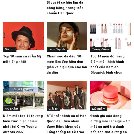
Bí quyết sở hữu làn da
căng bóng, trong trẻo
chuẩn Hàn Quốc
Giải trí
Làm đẹp da
Trang điểm
Top 10 nam ca sĩ Âu Mỹ
Chăm sóc da dầu: 10+
Top 14 món đồ trang
nổi tiếng nhất
mẹo làm đẹp hiệu đơn
điểm môi thịnh hành
giản và hiệu quả cho làn
nhất của năm do
da dầu
Glowpick bình chọn
Mỹ phẩm
Giải trí
Mỹ phẩm
Điểm mặt top 11 thương
BTS trở thành ca sĩ Hàn
Đánh giá các dòng
hiệu xuất hiện nhiều
Quốc đầu tiên nhận
dưỡng môi Laneige – từ
nhất tại Olive Young
được Bằng khen của
mặt nạ môi trứ danh
Awards 2025
Tổng thống tại Lễ trao
đến son tint dưỡng có