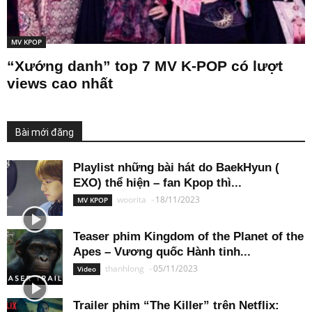
MV KPOP
“Xướng danh” top 7 MV K-POP có lượt
views cao nhất
Bài mới đăng
Playlist những bài hát do BaekHyun (
EXO) thể hiện – fan Kpop thì...
woorita
-
18/11/2023
MV KPOP
Teaser phim Kingdom of the Planet of the
Apes – Vương quốc Hành tinh...
thanhlong
-
05/11/2023
Video
Trailer phim “The Killer” trên Netflix: