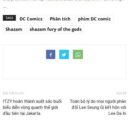
...
TAGS
DC Comics
Phân tích
phim DC comic
Shazam
shazam fury of the gods
Bài viết trước
Bài kế
ITZY hoàn thành xuất sắc buổi
Toàn bộ lý do mọi người phản
biểu diễn vòng quanh thế giới
đối Lee Seung Gi kết hôn với
đầu tiên tại Jakarta
Lee Da In