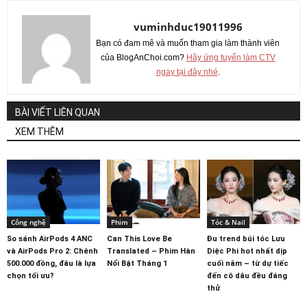
vuminhduc19011996
Bạn có đam mê và muốn tham gia làm thành viên
của BlogAnChoi.com?
Hãy ứng tuyển làm CTV
ngay tại đây nhé
.
BÀI VIẾT LIÊN QUAN
XEM THÊM
Công nghệ
Phim
Tóc & Nail
So sánh AirPods 4 ANC
Can This Love Be
Đu trend búi tóc Lưu
và AirPods Pro 2: Chênh
Translated – Phim Hàn
Diệc Phi hot nhất dịp
500.000 đồng, đâu là lựa
Nổi Bật Tháng 1
cuối năm – từ dự tiếc
chọn tối ưu?
đến cô dâu đều đáng
thử