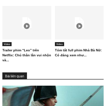
Video
Video
Trailer phim “Leo” trên
Tóm tắt full phim Nhà Bà Nữ:
Netflix: Chú thằn lằn vui nhộn
Có đáng xem như...
và...
Bài liên quan