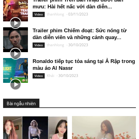
mưu: Hài hết nấc với dàn diễn...
thanhlong
-
03/11/2023
Video
Trailer phim Chiếm đoạt: Sức nóng từ
dàn diễn viên và những cảnh quay...
thanhlong
-
30/10/2023
Video
Ronaldo tiếp tục tỏa sáng tại Ả Rập trong
màu áo Al Nassr
Khải
-
30/10/2023
Video
Bài ngẫu nhiên