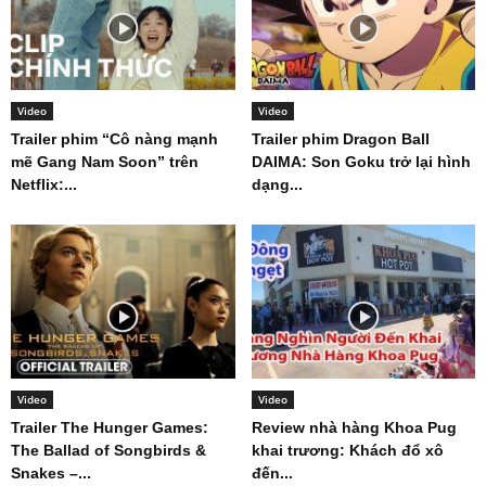
Video
Video
Trailer phim “Cô nàng mạnh
Trailer phim Dragon Ball
mẽ Gang Nam Soon” trên
DAIMA: Son Goku trở lại hình
Netflix:...
dạng...
Video
Video
Trailer The Hunger Games:
Review nhà hàng Khoa Pug
The Ballad of Songbirds &
khai trương: Khách đổ xô
Snakes –...
đến...