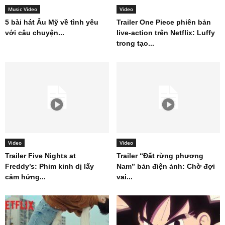
Music Video
Video
5 bài hát Âu Mỹ về tình yêu
Trailer One Piece phiên bản
với câu chuyện...
live-action trên Netflix: Luffy
trong tạo...
Video
Video
Trailer Five Nights at
Trailer “Đất rừng phương
Freddy’s: Phim kinh dị lấy
Nam” bản điện ảnh: Chờ đợi
cảm hứng...
vai...