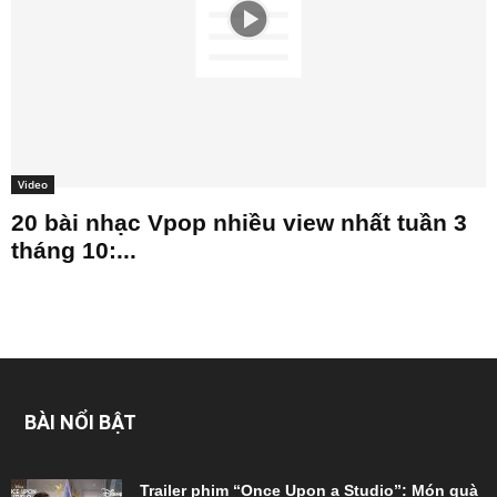
Video
20 bài nhạc Vpop nhiều view nhất tuần 3
tháng 10:...
BÀI NỔI BẬT
Trailer phim “Once Upon a Studio”: Món quà