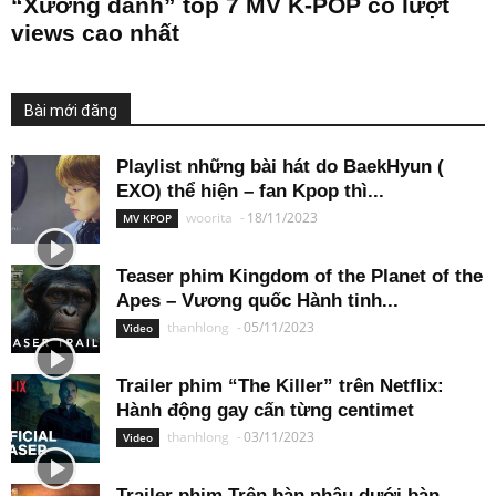
“Xướng danh” top 7 MV K-POP có lượt
views cao nhất
Bài mới đăng
Playlist những bài hát do BaekHyun (
EXO) thể hiện – fan Kpop thì...
woorita
-
18/11/2023
MV KPOP
Teaser phim Kingdom of the Planet of the
Apes – Vương quốc Hành tinh...
thanhlong
-
05/11/2023
Video
Trailer phim “The Killer” trên Netflix:
Hành động gay cấn từng centimet
thanhlong
-
03/11/2023
Video
Trailer phim Trên bàn nhậu dưới bàn