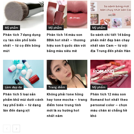
Mỹ phẩm
Mỹ phẩm
Mỹ phẩm
Phân tích 7 dạng dụng
Phân tích 14 màu son
So sánh chi tiết 14 bảng
cụ tán nền phổ biến
BBIA hot nhất – thương
phấn mắt đẹp bán chạy
nhất – từ cọ đến bông
hiệu son lì quốc dân với
nhất sàn Cam – từ nội
mút
bảng màu siêu mê
địa Trung đến phấn Hàn
Làm đẹp da
Trang điểm
Mỹ phẩm
Phân tích 5 loại sản
Không phải tone hồng
Phân tích 12 màu son
phẩm khử mùi dưới cánh
hay tone mocha – trang
Romand hot nhất theo
tay phổ biến – từ dạng
điểm tone trung tính
personal color – chọn
lăn đến dạng xịt
mới là xu hướng hot
màu chân ái chẳng hề
nhất năm
khó