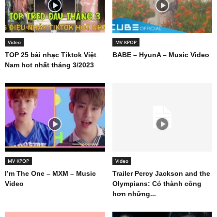
Video
MV KPOP
TOP 25 bài nhạc Tiktok Việt
BABE – HyunA – Music Video
Nam hot nhất tháng 3/2023
MV KPOP
Video
I’m The One – MXM – Music
Trailer Percy Jackson and the
Video
Olympians: Có thành công
hơn những...