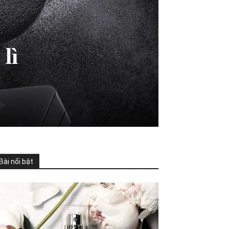
lì
Bài nổi bật