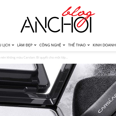
 LỊCH
LÀM ĐẸP
CÔNG NGHỆ
THỂ THAO
KINH DOANH
nén không màu Carslan: Bí quyết cho một lớp...