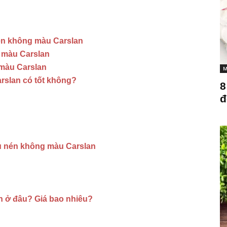
én không màu Carslan
 màu Carslan
màu Carslan
M
slan có tốt không?
8
đ
ủ nén không màu Carslan
 ở đâu? Giá bao nhiêu?