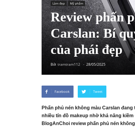
Làm đẹp
Mỹ phẩm
Review phấn 
Carslan: Bí qu
của phái đẹp
Bởi
tramtram112
-
28/05/2025
Facebook
Tweet
Phấn phủ nén không màu Carslan đang tr
nhiều tín đồ makeup nhờ khả năng kiềm d
BlogAnChoi review phấn phủ nén không 