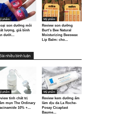
ỹ phẩm
Mỹ phẩm
loại son dưỡng môi
Review son dưỡng
ất lượng, giá bình
Burt’s Bee Natural
n dưới...
Moisturizing Beeswax
Lip Balm: cho...
Bài nhiều bình luận
ỹ phẩm
Mỹ phẩm
view tinh chất trị
Review kem dưỡng ẩm
hâm mụn The Ordinary
làm dịu da La Roche-
acinamide 10% +...
Posay Cicaplast
Baume...