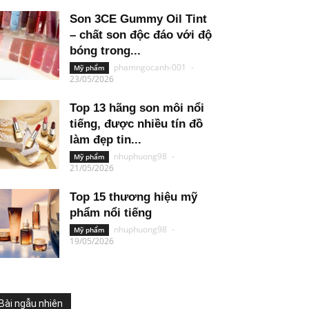
Son 3CE Gummy Oil Tint
– chất son độc đáo với độ
bóng trong...
phamngocanh-001
-
Mỹ phẩm
23/05/2026
Top 13 hãng son môi nổi
tiếng, được nhiều tín đồ
làm đẹp tin...
nhuphuong98
-
Mỹ phẩm
21/05/2026
Top 15 thương hiệu mỹ
phẩm nổi tiếng
nhuphuong98
-
Mỹ phẩm
19/05/2026
Bài ngẫu nhiên