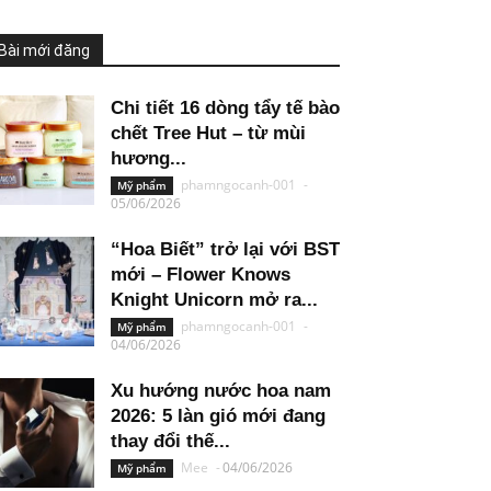
Bài mới đăng
Chi tiết 16 dòng tẩy tế bào
chết Tree Hut – từ mùi
hương...
phamngocanh-001
-
Mỹ phẩm
05/06/2026
“Hoa Biết” trở lại với BST
mới – Flower Knows
Knight Unicorn mở ra...
phamngocanh-001
-
Mỹ phẩm
04/06/2026
Xu hướng nước hoa nam
2026: 5 làn gió mới đang
thay đổi thế...
Mee
-
04/06/2026
Mỹ phẩm