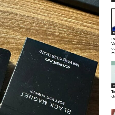
M
R
Va
d
mư
M
To
ch