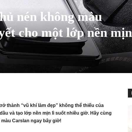
phủ nén không màu
yết cho một lớp nền mịn 
ở thành “vũ khí làm đẹp” không thể thiếu của
ầu và tạo lớp nền mịn lì suốt nhiều giờ. Hãy cùng
màu Carslan ngay bây giờ!