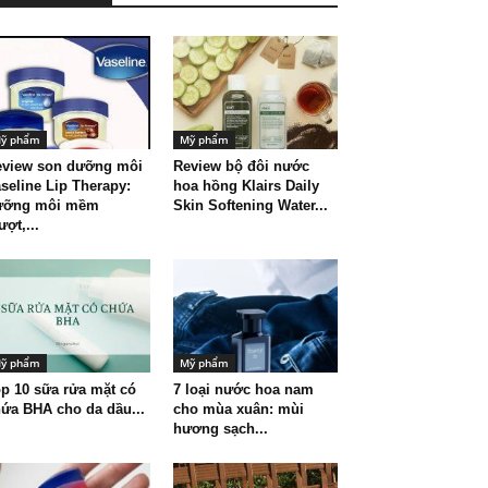
ỹ phẩm
Mỹ phẩm
eview son dưỡng môi
Review bộ đôi nước
seline Lip Therapy:
hoa hồng Klairs Daily
ưỡng môi mềm
Skin Softening Water...
ợt,...
ỹ phẩm
Mỹ phẩm
p 10 sữa rửa mặt có
7 loại nước hoa nam
ứa BHA cho da dầu...
cho mùa xuân: mùi
hương sạch...