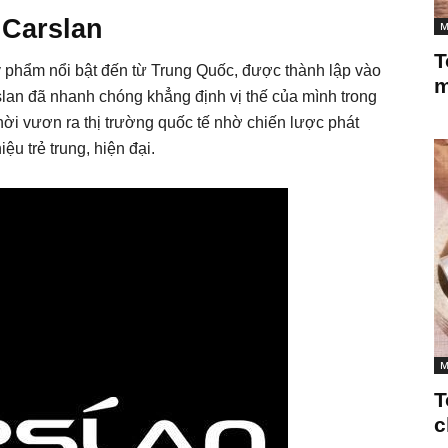
 Carslan
M
T
 phẩm nổi bật đến từ Trung Quốc, được thành lập vào
m
an đã nhanh chóng khẳng định vị thế của mình trong
hời vươn ra thị trường quốc tế nhờ chiến lược phát
ệu trẻ trung, hiện đại.
M
T
c