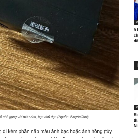
M
5 
ch
dâ
M
Re
kế nhỏ gọng với màu đen, bạc chủ đạo (Nguồn: BlogAnChoi)
t
Ni
y, đi kèm phần nắp màu ánh bạc hoặc ánh hồng (tùy