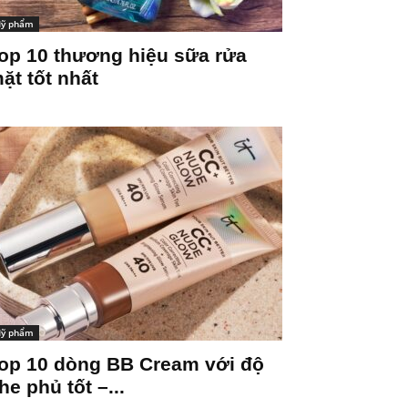
ỹ phẩm
op 10 thương hiệu sữa rửa
ặt tốt nhất
ỹ phẩm
op 10 dòng BB Cream với độ
he phủ tốt –...