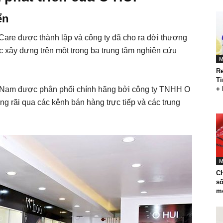
ển
Care được thành lập và công ty đã cho ra đời thương
 xây dựng trên một trong ba trung tâm nghiên cứu
M
Re
Ti
ệt Nam được phân phối chính hãng bởi công ty TNHH O
+ 
g rãi qua các kênh bán hàng trực tiếp và các trung
M
Ch
số
m