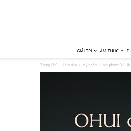
GIẢI TRÍ
ẨM THỰC
DU
Trang Chủ
Làm đẹp
Mỹ phẩm
Mỹ phẩm O HUI: 