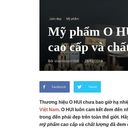
Làm đẹp
Mỹ phẩm
Mỹ phẩm O HU
cao cấp và chấ
Bởi
khanhtran1998
-
28/12/2018
Facebook
Tweet
Thương hiệu O HUI chưa bao giờ hạ nhiệt
Việt Nam
. O HUI luôn cam kết đem đến 
trong đến phái đẹp trên toàn thế giới. 
mỹ phẩm cao cấp và chất lượng
đã đem đ