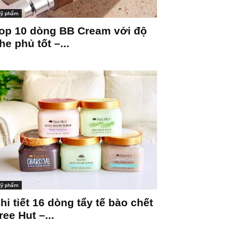
ỹ phẩm
op 10 dòng BB Cream với độ
he phủ tốt –...
ỹ phẩm
hi tiết 16 dòng tẩy tế bào chết
ree Hut –...