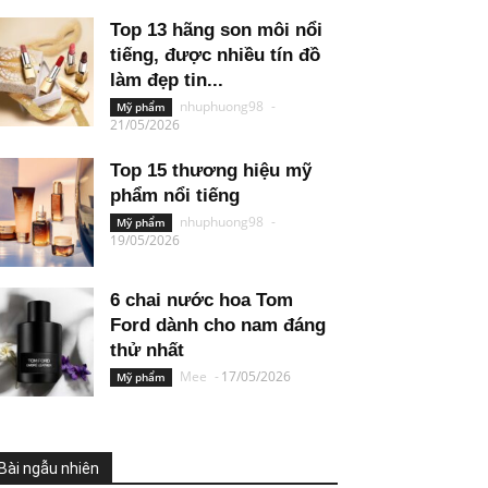
Top 13 hãng son môi nổi
tiếng, được nhiều tín đồ
làm đẹp tin...
nhuphuong98
-
Mỹ phẩm
21/05/2026
Top 15 thương hiệu mỹ
phẩm nổi tiếng
nhuphuong98
-
Mỹ phẩm
19/05/2026
6 chai nước hoa Tom
Ford dành cho nam đáng
thử nhất
Mee
-
17/05/2026
Mỹ phẩm
Bài ngẫu nhiên