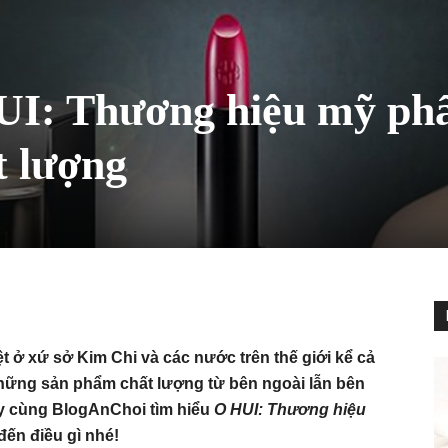
I: Thương hiệu mỹ p
t lượng
 ở xứ sở Kim Chi và các nước trên thế giới kể cả
những sản phẩm chất lượng từ bên ngoài lẫn bên
Hãy cùng BlogAnChoi tìm hiểu
O HUI: Thương hiệu
ến điều gì nhé!