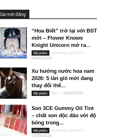
Bài mới đăng
“Hoa Biết” trở lại với BST
mới – Flower Knows
Knight Unicorn mở ra...
phamngocanh-001
-
Mỹ phẩm
04/06/2026
Xu hướng nước hoa nam
2026: 5 làn gió mới đang
thay đổi thế...
Mee
-
04/06/2026
Mỹ phẩm
Son 3CE Gummy Oil Tint
– chất son độc đáo với độ
bóng trong...
phamngocanh-001
-
Mỹ phẩm
23/05/2026