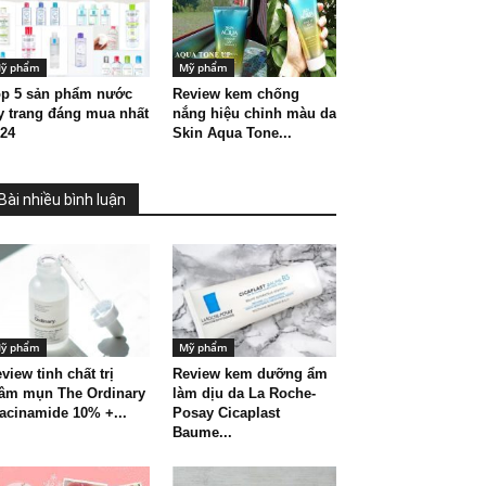
ỹ phẩm
Mỹ phẩm
op 5 sản phẩm nước
Review kem chống
y trang đáng mua nhất
nắng hiệu chỉnh màu da
24
Skin Aqua Tone...
Bài nhiều bình luận
ỹ phẩm
Mỹ phẩm
view tinh chất trị
Review kem dưỡng ẩm
hâm mụn The Ordinary
làm dịu da La Roche-
acinamide 10% +...
Posay Cicaplast
Baume...