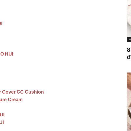
I
M
8
 O HUI
đ
te Cover CC Cushion
ture Cream
UI
UI