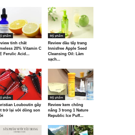
ỹ phẩm
Mỹ phẩm
view tinh chất
Review dầu tẩy trang
meless 20% Vitamin C
Innisfree Apple Seed
E Ferulic Acid...
Cleansing Oil: Làm
sạch...
ỹ phẩm
Mỹ phẩm
ristian Louboutin gây
Review kem chống
t trở lại với dòng son
nắng 3 trong 1 Nature
ới
Republic Ice Puff...