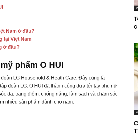
UI
M
T
c
iệt Nam ở đâu?
 tại Việt Nam
g ở đâu?
u mỹ phẩm O HUI
 đoàn LG Household & Heath Care. Đây cũng là
 tập đoàn LG. O HUI đã thành công đưa tới tay phụ nữ
sóc da, trang điểm, chống nắng, làm sạch và chăm sóc
hêm nhiều sản phẩm dành cho nam.
M
C
T