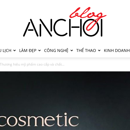
 LỊCH
LÀM ĐẸP
CÔNG NGHỆ
THỂ THAO
KINH DOANH
Thương hiệu mỹ phẩm cao cấp và chất...