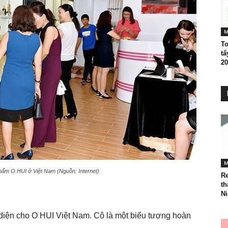
M
T
tẩ
20
M
ẩm O HUI ở Việt Nam (Nguồn: Internet)
Re
t
Ni
diện cho O HUI Việt Nam. Cô là một biểu tượng hoàn