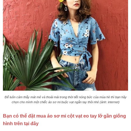
Để luôn cảm thấy mát mẻ và thoải mái trong thời tiết nóng bức của mùa hè thì bạn hãy
chọn cho mình một chiếc áo sơ mi buộc vạt ngắn tay thôi nhé (ảnh: internet)
Bạn có thể đặt mua áo sơ mi cột vạt eo tay lỡ gần giống
hình trên tại đây