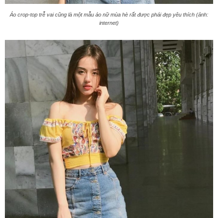
Áo crop-top trễ vai cũng là một mẫu áo nữ mùa hè rất được phái đẹp yêu thích (ảnh:
internet)