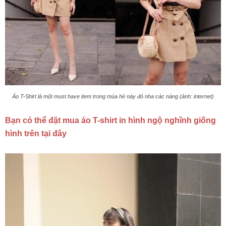
Áo T-Shirt là một must have item trong mùa hè này đó nha các nàng (ảnh: internet)
Bạn có thể đặt mua áo T-shirt in hình ngộ nghĩnh giống
hình trên tại đây