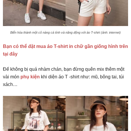
Biến hóa thành một cô nàng cá tính và năng động với áo T-shirt (ảnh: internet)
Bạn có thể đặt mua áo T-shirt in chữ gần giống hình trên
tại đây
Để không bị quá nhàm chán, bạn đừng quên mix thêm một
vài món
phụ kiện
khi diện áo T -shirt như: mũ, bông tai, túi
xách…