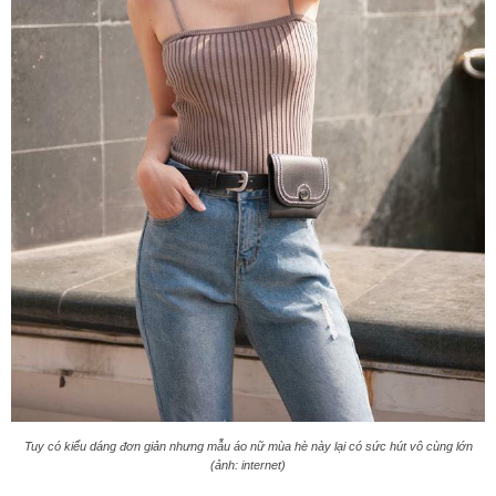
Tuy có kiểu dáng đơn giản nhưng mẫu áo nữ mùa hè này lại có sức hút vô cùng lớn
(ảnh: internet)