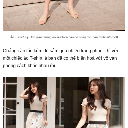
Áo T-shirt tuy đơn giản nhưng nó lại khiến bao cô nàng mê mẩn (ảnh: internet)
Chẳng cần tốn kém để sắm quá nhiều trang phục, chỉ với
một chiếc áo T-shirt là bạn đã có thể biến hoá với vô vàn
phong cách khác nhau rồi.