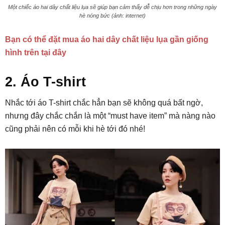
Một chiếc áo hai dây chất liệu lụa sẽ giúp bạn cảm thấy dễ chịu hơn trong những ngày
hè nóng bức (ảnh: internet)
Bạn có thể đặt mua áo hai dây chất liệu lụa gần giống
hình trên tại đây
2. Áo T-shirt
Nhắc tới áo T-shirt chắc hẳn bạn sẽ không quá bất ngờ,
nhưng đây chắc chắn là một “must have item” mà nàng nào
cũng phải nên có mỗi khi hè tới đó nhé!