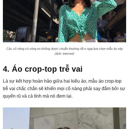
Các cô nàng có vòng eo không được chuẩn thường rất e ngại lựa chọn mẫu áo này
(ảnh: internet)
4. Áo crop-top trễ vai
Là sự kết hợp hoàn hảo giữa hai kiểu áo, mẫu áo crop-top
trễ vai chắc chắn sẽ khiến mọi cô nàng phải say đắm bởi sự
quyến rũ và cá tính mà nó đem lại.