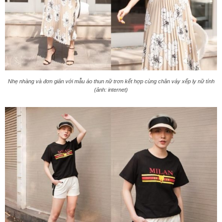
Nhẹ nhàng và đơn giản với mẫu áo thun nữ trơn kết hợp cùng chân váy xếp ly nữ tính
(ảnh: internet)