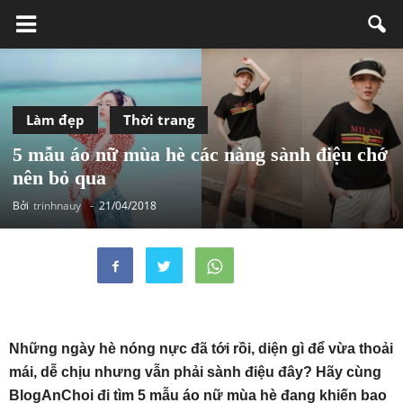
Làm đẹp
Thời trang
5 mẫu áo nữ mùa hè các nàng sành điệu chớ
nên bỏ qua
Bởi
trinhnauy
-
21/04/2018
Những ngày hè nóng nực đã tới rồi, diện gì để vừa thoải
mái, dễ chịu nhưng vẫn phải sành điệu đây? Hãy cùng
BlogAnChoi đi tìm 5 mẫu áo nữ mùa hè đang khiến bao