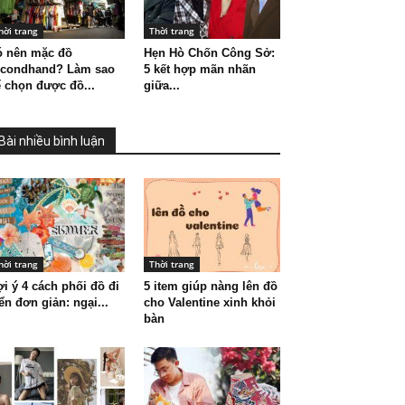
hời trang
Thời trang
ó nên mặc đồ
Hẹn Hò Chốn Công Sở:
econdhand? Làm sao
5 kết hợp mãn nhãn
 chọn được đồ...
giữa...
Bài nhiều bình luận
hời trang
Thời trang
i ý 4 cách phối đồ đi
5 item giúp nàng lên đồ
ển đơn giản: ngại...
cho Valentine xinh khỏi
bàn