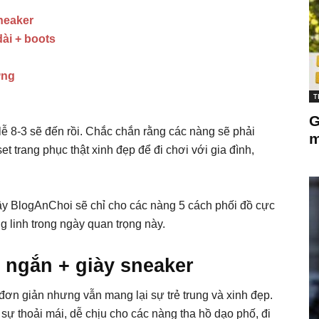
neaker
dài + boots
ứng
T
G
 lễ 8-3 sẽ đến rồi. Chắc chắn rằng các nàng sẽ phải
m
t trang phục thật xinh đẹp để đi chơi với gia đình,
y BlogAnChoi sẽ chỉ cho các nàng 5 cách phối đồ cực
g linh trong ngày quan trọng này.
 ngắn + giày sneaker
 đơn giản nhưng vẫn mang lại sự trẻ trung và xinh đẹp.
ự thoải mái, dễ chịu cho các nàng tha hồ dạo phố, đi