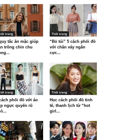
hời trang
Thời trang
quy tắc ăn mặc giúp
“Bỏ túi” 5 cách phối đồ
n trông chỉn chu
với chân váy ngắn
ong...
cực...
hời trang
Thời trang
cách phối đồ với áo
Học cách phối đồ tinh
p ngực quyến rũ
tế, thanh lịch từ “hot
ó...
girl...