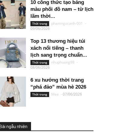
10 công thức tạo bảng
màu phối đồ nam – từ lịch
lãm thời...
phamngocanh-001
-
Thời trang
09/06/2026
Top 13 thương hiệu túi
xách nổi tiếng – thanh
lịch sang trọng chuẩn...
nhuphuong98
-
Thời trang
08/06/2026
6 xu hướng thời trang
“phá đảo” mùa hè 2026
Mee
-
07/06/2026
Thời trang
Bài ngẫu nhiên