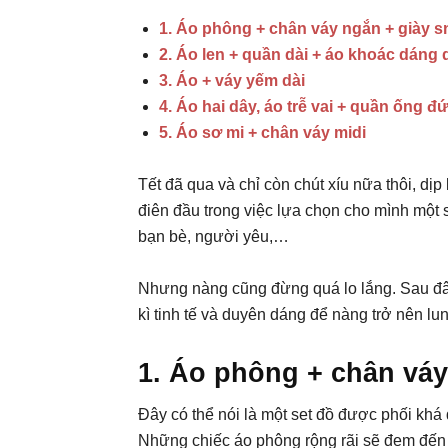
1. Áo phông + chân váy ngắn + giày s
2. Áo len + quần dài + áo khoác dáng 
3. Áo + váy yếm dài
4. Áo hai dây, áo trễ vai + quần ống đ
5. Áo sơ mi + chân váy midi
Tết đã qua và chỉ còn chút xíu nữa thôi, dịp
điên đầu trong việc lựa chọn cho mình một se
bạn bè, người yêu,…
Nhưng nàng cũng đừng quá lo lắng. Sau đâ
kì tinh tế và duyên dáng để nàng trở nên lun
1. Áo phông + chân váy
Đây có thể nói là một set đồ được phối khá
Những chiếc áo phông rộng rãi sẽ đem đến s