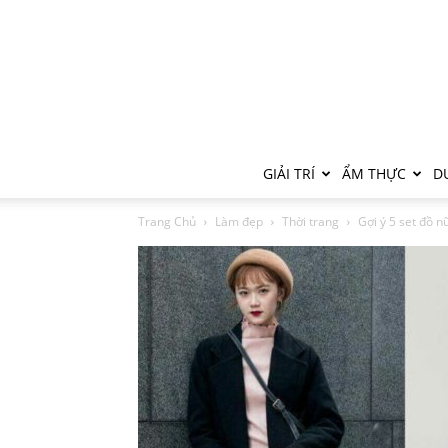
GIẢI TRÍ
ẨM THỰC
DU
Trang Chủ
Làm đẹp
Thời trang
Gợi ý 5 set đồ nữ