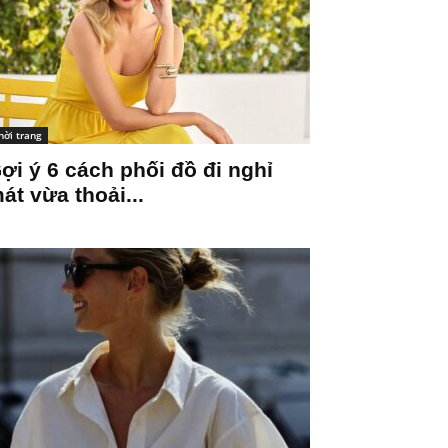
hời trang
ợi ý 6 cách phối đồ đi nghỉ
át vừa thoải...