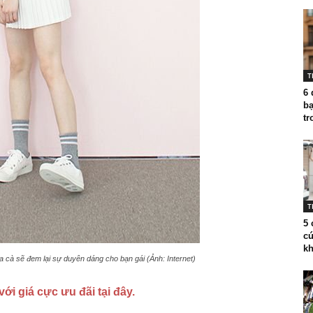
T
6 
bạ
tr
T
5 
cú
kh
 cà sẽ đem lại sự duyên dáng cho bạn gái (Ảnh: Internet)
i giá cực ưu đãi tại đây.