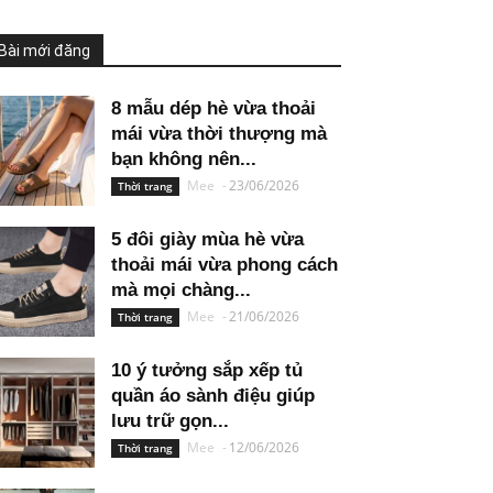
Bài mới đăng
8 mẫu dép hè vừa thoải
mái vừa thời thượng mà
bạn không nên...
Mee
-
23/06/2026
Thời trang
5 đôi giày mùa hè vừa
thoải mái vừa phong cách
mà mọi chàng...
Mee
-
21/06/2026
Thời trang
10 ý tưởng sắp xếp tủ
quần áo sành điệu giúp
lưu trữ gọn...
Mee
-
12/06/2026
Thời trang