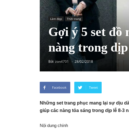
Làm đẹp
Thời trang
Gợi ý 5 set đồ 
nàng trong dịp
Bởi
zon4701
-
28/02/2018
Facebook
Tweet
Những set trang phục mang lại sự dịu d
giúp các nàng tỏa sáng trong dịp lễ 8-3
Nội dung chính