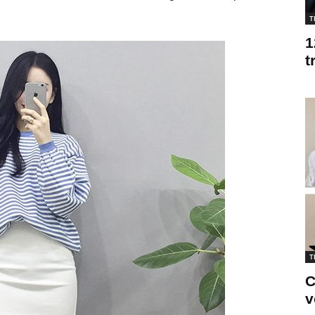
T
1
t
T
C
v