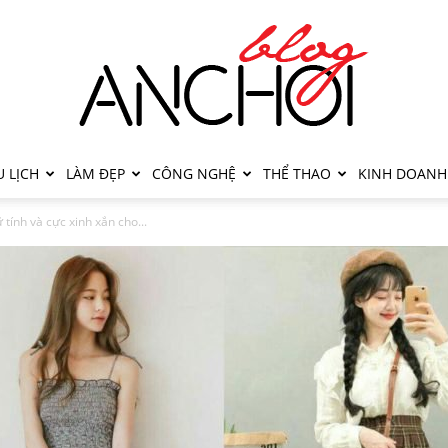
 LỊCH
LÀM ĐẸP
CÔNG NGHỆ
THỂ THAO
KINH DOANH
 tính và cực xinh xắn cho...