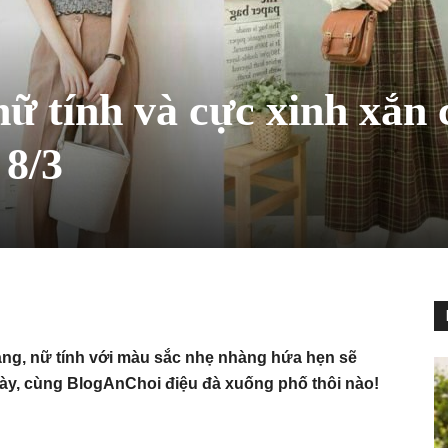
nữ tính và cực xinh xắn 
 8/3
àng, nữ tính với màu sắc nhẹ nhàng hứa hẹn sẽ
 này, cùng BlogAnChoi điệu đà xuống phố thôi nào!