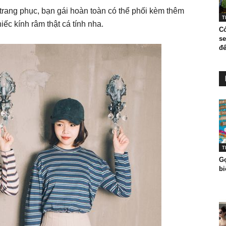
 trang phục, bạn gái hoàn toàn có thể phối kèm thêm
T
iếc kính râm thật cá tính nha.
C
s
để
T
Gợ
bi