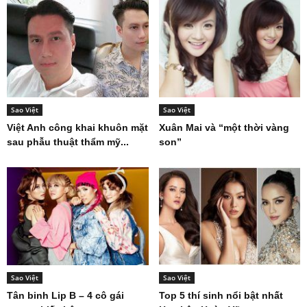
Sao Việt
Sao Việt
Việt Anh công khai khuôn mặt
Xuân Mai và “một thời vàng
sau phẫu thuật thẩm mỹ...
son”
Sao Việt
Sao Việt
Tân binh Lip B – 4 cô gái
Top 5 thí sinh nổi bật nhất