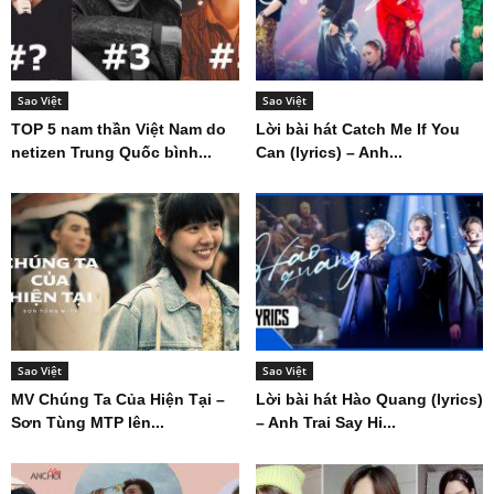
Sao Việt
Sao Việt
TOP 5 nam thần Việt Nam do
Lời bài hát Catch Me If You
netizen Trung Quốc bình...
Can (lyrics) – Anh...
Sao Việt
Sao Việt
MV Chúng Ta Của Hiện Tại –
Lời bài hát Hào Quang (lyrics)
Sơn Tùng MTP lên...
– Anh Trai Say Hi...