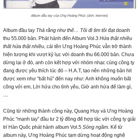
Album đầu tay của Ưng Hoàng Phúc (ảnh: internet)
Album đầu tay
Thà rằng như thế… Tôi đi tìm tôi
đạt doanh
thu 55.000 bản. Phát hành đến Album Vol.3
Hứa thật nhiều
thất hứa thật nhiều
, cái tên Ưng Hoàng Phúc vẫn trở thành
hiện tượng khi vượt kỷ lục với doanh thu 66.000 bản. Chưa
dừng lại ở đó, anh còn kết hợp với nhóm nhạc cùng công ty
đang được yêu thích lúc đó – H.A.T, tạo nên những bản hit
được xem như “bất hủ” đến nay như: Anh không muốn bất
công với em, Lời hứa cho tình yêu, Giờ anh hứa để làm gì,
…
Cũng từ những thành công này, Quang Huy và Ưng Hoàng
Phúc “mạnh tay” đầu tư 2 tỷ đồng để hợp tác với công ty giải
trí Hàn Quốc phát hành album Vol.5
Sóng ngầm
. Kể từ
album này, Ưng Hoàng Phúc tạm dừng hoạt động nghệ