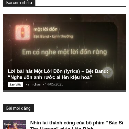
Bài xem nhiều
Lời bài hát Một Lời Đồn (lyrics) – Bệt Band:
“Nghe đồn anh rước ai lên kiệu hoa”
xam chan
-
14/05/2025
Sao Việt
Bài mới đăng
Nhìn lại thành công của bộ phim “Bác Sĩ