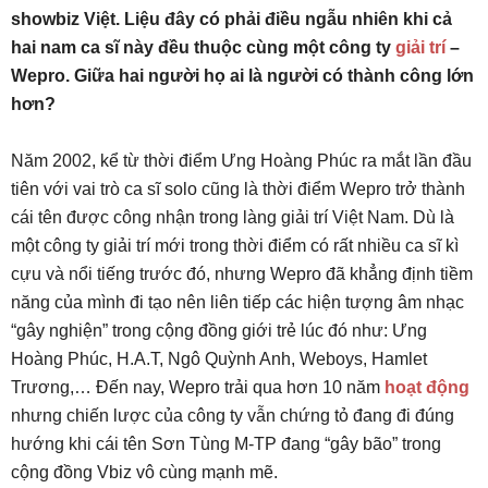
showbiz Việt. Liệu đây có phải điều ngẫu nhiên khi cả
hai nam ca sĩ này đều thuộc cùng một công ty
giải trí
–
Wepro. Giữa hai người họ ai là người có thành công lớn
hơn?
Năm 2002, kể từ thời điểm Ưng Hoàng Phúc ra mắt lần đầu
tiên với vai trò ca sĩ solo cũng là thời điểm Wepro trở thành
cái tên được công nhận trong làng giải trí Việt Nam. Dù là
một công ty giải trí mới trong thời điểm có rất nhiều ca sĩ kì
cựu và nổi tiếng trước đó, nhưng Wepro đã khẳng định tiềm
năng của mình đi tạo nên liên tiếp các hiện tượng âm nhạc
“gây nghiện” trong cộng đồng giới trẻ lúc đó như: Ưng
Hoàng Phúc, H.A.T, Ngô Quỳnh Anh, Weboys, Hamlet
Trương,… Đến nay, Wepro trải qua hơn 10 năm
hoạt động
nhưng chiến lược của công ty vẫn chứng tỏ đang đi đúng
hướng khi cái tên Sơn Tùng M-TP đang “gây bão” trong
cộng đồng Vbiz vô cùng mạnh mẽ.