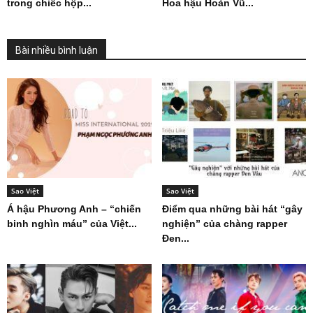
trong chiếc hộp...
Hoa hậu Hoàn Vũ...
Bài nhiều bình luận
Sao Việt
Sao Việt
Á hậu Phương Anh – “chiến
Điểm qua những bài hát “gây
binh nghìn máu” của Việt...
nghiện” của chàng rapper
Đen...