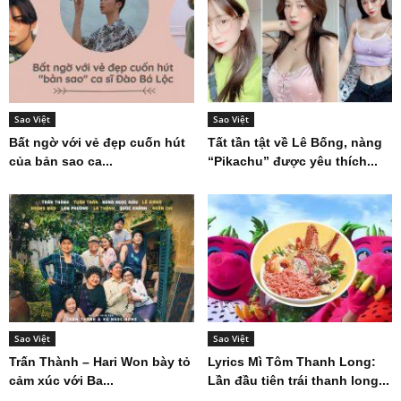
Sao Việt
Sao Việt
Bất ngờ với vẻ đẹp cuốn hút
Tất tần tật về Lê Bống, nàng
của bản sao ca...
“Pikachu” được yêu thích...
Sao Việt
Sao Việt
Trấn Thành – Hari Won bày tỏ
Lyrics Mì Tôm Thanh Long:
cảm xúc với Ba...
Lần đầu tiên trái thanh long...