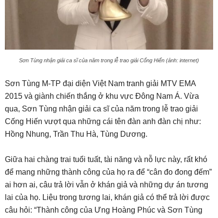
Sơn Tùng nhận giải ca sĩ của năm trong lễ trao giải Cống Hiến (ảnh: internet)
Sơn Tùng M-TP đại diện Việt Nam tranh giải MTV EMA
2015 và giành chiến thắng ở khu vực Đông Nam Á. Vừa
qua, Sơn Tùng nhận giải ca sĩ của năm trong lễ trao giải
Cống Hiến vượt qua những cái tên đàn anh đàn chị như:
Hồng Nhung, Trần Thu Hà, Tùng Dương.
Giữa hai chàng trai tuổi tuất, tài năng và nỗ lực này, rất khó
để mang những thành công của họ ra để “cân đo đong đếm”
ai hơn ai, câu trả lời vẫn ở khán giả và những dự án tương
lai của họ. Liệu trong tương lai, khán giả có thể trả lời được
câu hỏi: “Thành công của Ưng Hoàng Phúc và Sơn Tùng