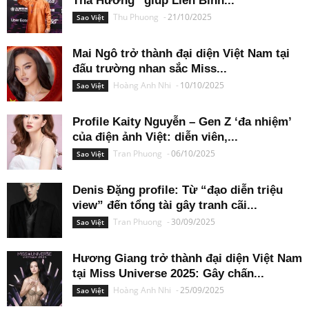
Tha Hương” giúp Liên Bỉnh...
Thu Phuong
-
21/10/2025
Sao Việt
Mai Ngô trở thành đại diện Việt Nam tại
đấu trường nhan sắc Miss...
Hoàng Anh Nhi
-
10/10/2025
Sao Việt
Profile Kaity Nguyễn – Gen Z ‘đa nhiệm’
của điện ảnh Việt: diễn viên,...
Tran Phuong
-
06/10/2025
Sao Việt
Denis Đặng profile: Từ “đạo diễn triệu
view” đến tổng tài gây tranh cãi...
Tran Phuong
-
30/09/2025
Sao Việt
Hương Giang trở thành đại diện Việt Nam
tại Miss Universe 2025: Gây chấn...
Hoàng Anh Nhi
-
25/09/2025
Sao Việt