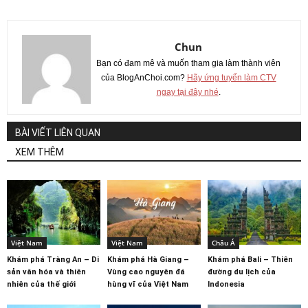
Chun
Bạn có đam mê và muốn tham gia làm thành viên
của BlogAnChoi.com?
Hãy ứng tuyển làm CTV
ngay tại đây nhé
.
BÀI VIẾT LIÊN QUAN
XEM THÊM
Việt Nam
Việt Nam
Châu Á
Khám phá Tràng An – Di
Khám phá Hà Giang –
Khám phá Bali – Thiên
sản văn hóa và thiên
Vùng cao nguyên đá
đường du lịch của
nhiên của thế giới
hùng vĩ của Việt Nam
Indonesia