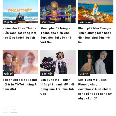
Việt Nam
Việt Nam
Việt Nam
Khám phá Phan Thiết –
Khám phá Đà Nẵng –
Khám phá Nha Trang –
Biển xanh cát vàng làm
Thành phố biển xinh
Thiên đường biển nhất
nao lòng khách du lịch
đẹp, hiện đại bậc nhất
định bạn phải đến một
Việt Nam
lần
Giải trí
Sao Việt
Giải trí
Top những bài hát đang
Sơn Tùng MTP chính
Sơn Tùng MTP, Bích
nổi trên TikTok tháng 7
thức phát hành MV mới
Phương cùng
năm 2024.
Đừng Làm Trái Tim Anh
comeback: Ai sẽ chiếm
Đau
sóng bảng xếp hạng âm
nhạc sắp tới?