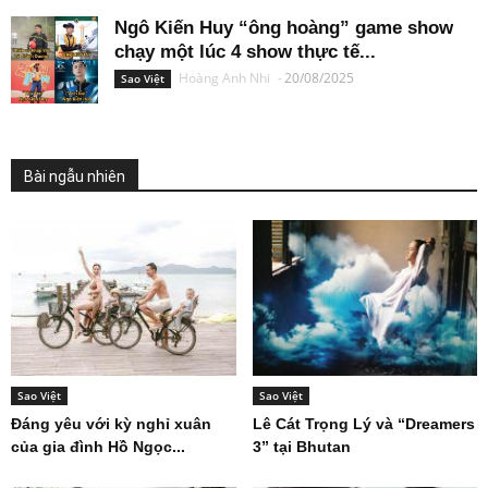
Ngô Kiến Huy “ông hoàng” game show
chạy một lúc 4 show thực tế...
Hoàng Anh Nhi
-
20/08/2025
Sao Việt
Bài ngẫu nhiên
Sao Việt
Sao Việt
Đáng yêu với kỳ nghỉ xuân
Lê Cát Trọng Lý và “Dreamers
của gia đình Hồ Ngọc...
3” tại Bhutan