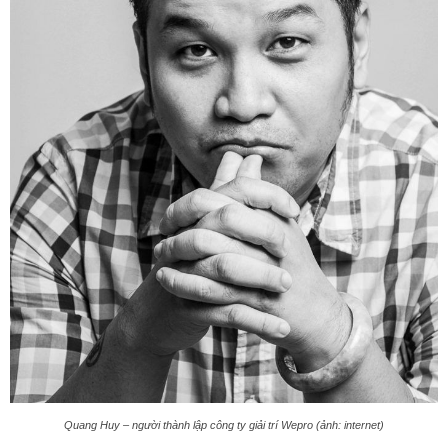
Quang Huy – người thành lập công ty giải trí Wepro (ảnh: internet)