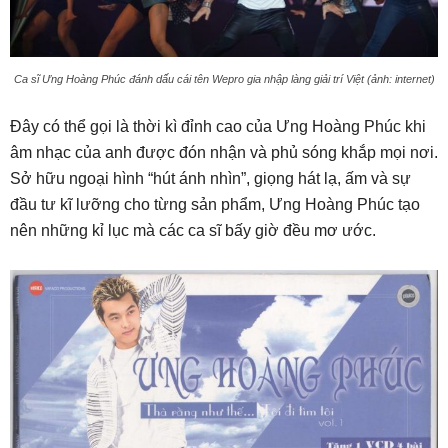
Ca sĩ Ưng Hoàng Phúc đánh dấu cái tên Wepro gia nhập làng giải trí Việt (ảnh: internet)
Đây có thể gọi là thời kì đỉnh cao của Ưng Hoàng Phúc khi
âm nhạc của anh được đón nhận và phủ sóng khắp mọi nơi.
Sở hữu ngoại hình “hút ánh nhìn”, giọng hát lạ, ấm và sự
đầu tư kĩ lưỡng cho từng sản phẩm, Ưng Hoàng Phúc tạo
nên những kỉ lục mà các ca sĩ bấy giờ đều mơ ước.