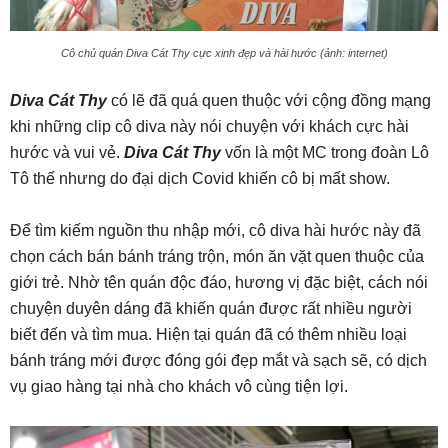
Cô chủ quán Diva Cát Thy cực xinh đẹp và hài hước (ảnh: internet)
Diva Cát Thy
có lẽ đã quá quen thuộc với cộng đồng mạng
khi những clip cô diva này nói chuyện với khách cực hài
hước và vui vẻ.
Diva Cát Thy
vốn là một MC trong đoàn Lô
Tô thế nhưng do đại dịch Covid khiến cô bị mất show.
Để tìm kiếm nguồn thu nhập mới, cô diva hài hước này đã
chọn cách bán bánh tráng trộn, món ăn vặt quen thuộc của
giới trẻ. Nhờ tên quán độc đáo, hương vị đặc biệt, cách nói
chuyện duyên dáng đã khiến quán được rất nhiều người
biết đến và tìm mua. Hiện tại quán đã có thêm nhiều loại
bánh tráng mới được đóng gói đẹp mắt và sạch sẽ, có dịch
vụ giao hàng tại nhà cho khách vô cùng tiện lợi.