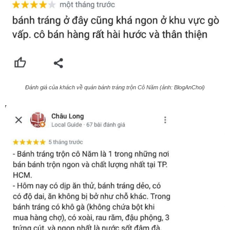
Đánh giá của khách về quán bánh tráng trộn Cô Năm (ảnh: BlogAnChoi)