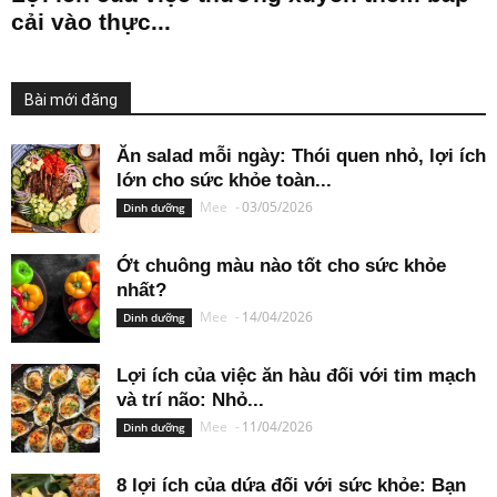
cải vào thực...
Bài mới đăng
Ăn salad mỗi ngày: Thói quen nhỏ, lợi ích
lớn cho sức khỏe toàn...
Mee
-
03/05/2026
Dinh dưỡng
Ớt chuông màu nào tốt cho sức khỏe
nhất?
Mee
-
14/04/2026
Dinh dưỡng
Lợi ích của việc ăn hàu đối với tim mạch
và trí não: Nhỏ...
Mee
-
11/04/2026
Dinh dưỡng
8 lợi ích của dứa đối với sức khỏe: Bạn