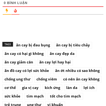
0
BÌNH LUẬN
TAGS
ăn cay bị đau bụng
ăn cay bị tiêu chảy
ăn cay có hại gì không
ăn cay đẹp da
ăn cay giảm cân
ăn cay lợi hay hại
ăn đồ cay có lợi sức khỏe
ăn ớt nhiều có sao không
chống ung thư
chống viêm
có nên ăn cay không
cơ thể
gia vị cay
kích ứng
làn da
lợi ích
sức khỏe
tim mạch
tốt cho tim mạch
trẻ trung
ung thư
vi khuẩn