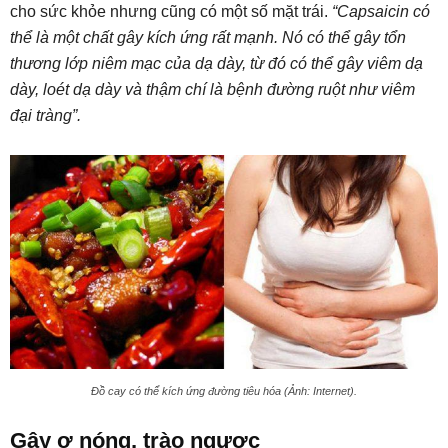
cho sức khỏe nhưng cũng có một số mặt trái.
“Capsaicin có
thể là một chất gây kích ứng rất mạnh. Nó có thể gây tổn
thương lớp niêm mạc của dạ dày, từ đó có thể gây viêm dạ
dày, loét dạ dày và thậm chí là bệnh đường ruột như viêm
đại tràng”.
Đồ cay có thể kích ứng đường tiêu hóa (Ảnh: Internet).
Gây ợ nóng, trào ngược