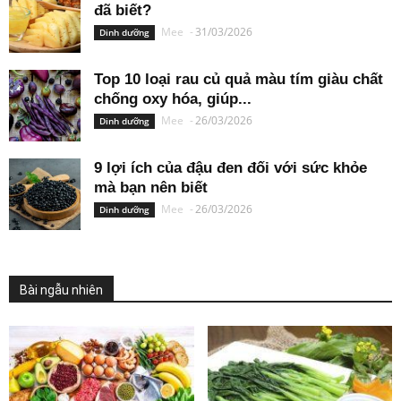
đã biết?
Mee
-
31/03/2026
Dinh dưỡng
Top 10 loại rau củ quả màu tím giàu chất
chống oxy hóa, giúp...
Mee
-
26/03/2026
Dinh dưỡng
9 lợi ích của đậu đen đối với sức khỏe
mà bạn nên biết
Mee
-
26/03/2026
Dinh dưỡng
Bài ngẫu nhiên