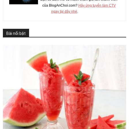
của BlogAnChoi.com?
Hãy ứng tuyển làm CTV
ngay tại đây nhé
.
Bài nổi bật