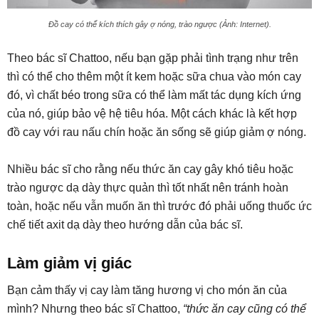
Đồ cay có thể kích thích gây ợ nóng, trào ngược (Ảnh: Internet).
Theo bác sĩ Chattoo, nếu bạn gặp phải tình trạng như trên
thì có thể cho thêm một ít kem hoặc sữa chua vào món cay
đó, vì chất béo trong sữa có thể làm mất tác dụng kích ứng
của nó, giúp bảo vệ hệ tiêu hóa. Một cách khác là kết hợp
đồ cay với rau nấu chín hoặc ăn sống sẽ giúp giảm ợ nóng.
Nhiều bác sĩ cho rằng nếu thức ăn cay gây khó tiêu hoặc
trào ngược dạ dày thực quản thì tốt nhất nên tránh hoàn
toàn, hoặc nếu vẫn muốn ăn thì trước đó phải uống thuốc ức
chế tiết axit dạ dày theo hướng dẫn của bác sĩ.
Làm giảm vị giác
Bạn cảm thấy vị cay làm tăng hương vị cho món ăn của
mình? Nhưng theo bác sĩ Chattoo,
“thức ăn cay cũng có thể