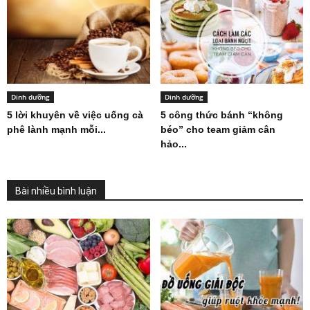
Dinh dưỡng
Dinh dưỡng
5 lời khuyên về việc uống cà
5 công thức bánh “không
phê lành mạnh mỗi...
béo” cho team giảm cân
hảo...
Bài nhiều bình luận