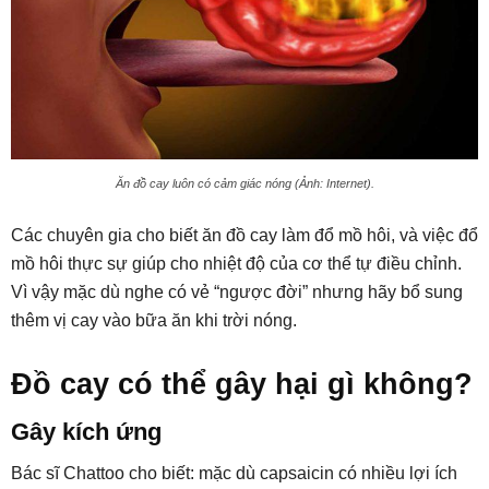
Ăn đồ cay luôn có cảm giác nóng (Ảnh: Internet).
Các chuyên gia cho biết ăn đồ cay làm đổ mồ hôi, và việc đổ
mồ hôi thực sự giúp cho nhiệt độ của cơ thể tự điều chỉnh.
Vì vậy mặc dù nghe có vẻ “ngược đời” nhưng hãy bổ sung
thêm vị cay vào bữa ăn khi trời nóng.
Đồ cay có thể gây hại gì không?
Gây kích ứng
Bác sĩ Chattoo cho biết: mặc dù capsaicin có nhiều lợi ích