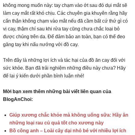
không mong muốn này: tay chạm vào ớt sau đó dụi mắt sẽ
làm cay mắt rất khó chịu. Các chuyên gia khuyên rằng hãy
cẩn thận không chạm vào mắt nếu đã cầm bất cứ thứ gì có
vị cay, thậm chí sau khi rửa tay cũng chưa chắc loại bỏ
được chúng trên da. Để đảm bảo an toàn, bạn có thể đeo
găng tay khi nấu nướng với đồ cay.
Trên đây là những lợi ích và tác hại của đồ ăn cay đối với
sức khỏe. Bạn đã trải nghiệm những điều này chưa? Hãy
để lại ý kiến dưới phần bình luận nhé!
Mời bạn xem thêm những bài viết liên quan của
BlogAnChoi:
Giúp xương chắc khỏe mà không uống sữa: Hãy ăn
những loại rau củ quả tốt cho xương này
Bồ công anh – Loài cây dại nhỏ bé với nhiều lợi ích