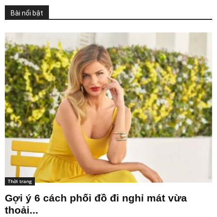
Bài nổi bật
Thời trang
Gợi ý 6 cách phối đồ đi nghỉ mát vừa
thoải...