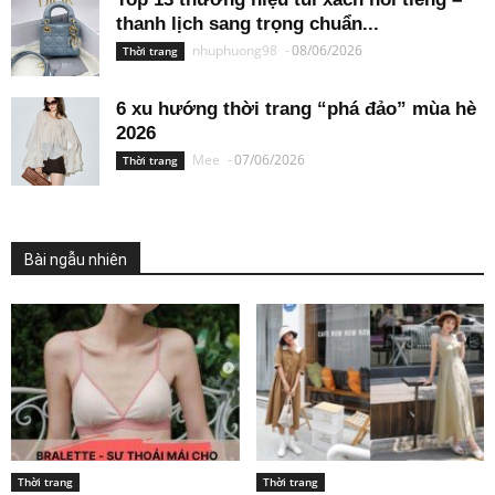
thanh lịch sang trọng chuẩn...
nhuphuong98
-
08/06/2026
Thời trang
6 xu hướng thời trang “phá đảo” mùa hè
2026
Mee
-
07/06/2026
Thời trang
Bài ngẫu nhiên
Thời trang
Thời trang