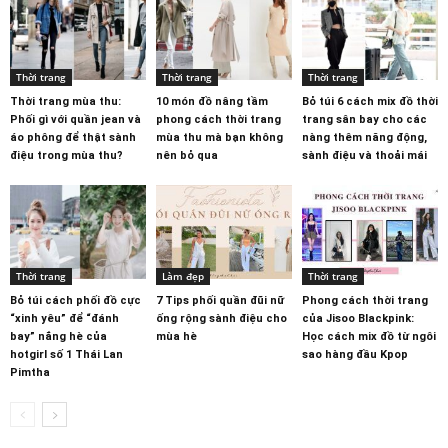
Thời trang
Thời trang
Thời trang
Thời trang mùa thu:
10 món đồ nâng tầm
Bỏ túi 6 cách mix đồ thời
Phối gì với quần jean và
phong cách thời trang
trang sân bay cho các
áo phông để thật sành
mùa thu mà bạn không
nàng thêm năng động,
điệu trong mùa thu?
nên bỏ qua
sành điệu và thoải mái
Thời trang
Làm đẹp
Thời trang
Bỏ túi cách phối đồ cực
7 Tips phối quần đũi nữ
Phong cách thời trang
“xinh yêu” để “đánh
ống rộng sành điệu cho
của Jisoo Blackpink:
bay” nắng hè của
mùa hè
Học cách mix đồ từ ngôi
hotgirl số 1 Thái Lan
sao hàng đầu Kpop
Pimtha