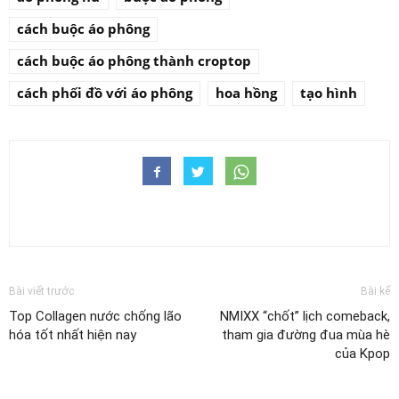
cách buộc áo phông
cách buộc áo phông thành croptop
cách phối đồ với áo phông
hoa hồng
tạo hình
Bài viết trước
Bài kế
Top Collagen nước chống lão
NMIXX “chốt” lịch comeback,
hóa tốt nhất hiện nay
tham gia đường đua mùa hè
của Kpop