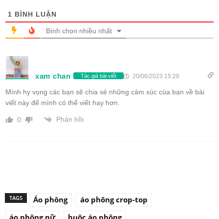
1
BÌNH LUẬN
Bình chọn nhiều nhất
xam chan
20/06/2023 15:28
Tác giả bài viết
Mình hy vọng các bạn sẽ chia sẻ những cảm xúc của bạn về bài
viết này để mình có thể viết hay hơn.
Phản hồi
0
TAGS
Áo phông
áo phông crop-top
áo phông nữ
buộc áo phông