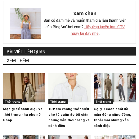
xam chan
Bạn có đam mê và muốn tham gia làm thành viên
của BlogAnChoi.com?
Hãy ứng tuyển làm CTV
ngay tại đây nhé
.
BÀI VIẾT LIÊN QUAN
XEM THÊM
Thời trang
Thời trang
Thời trang
Mặc gì để sành điệu và
10 item không thể thiếu
Gợi ý 7 cách phối đồ
thời trang như phụ nữ
cho tủ quần áo tối giản
mùa đông năng động,
Pháp
nhưng vẫn thời trang và
thoải mái nhưng vẫn
sành điệu
sành điệu