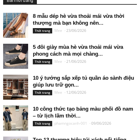
Bài mới đăng
8 mẫu dép hè vừa thoải mái vừa thời
thượng mà bạn không nên...
Mee
-
23/06/2026
Thời trang
5 đôi giày mùa hè vừa thoải mái vừa
phong cách mà mọi chàng...
Mee
-
21/06/2026
Thời trang
10 ý tưởng sắp xếp tủ quần áo sành điệu
giúp lưu trữ gọn...
Mee
-
12/06/2026
Thời trang
10 công thức tạo bảng màu phối đồ nam
– từ lịch lãm thời...
phamngocanh-001
-
09/06/2026
Thời trang
Top 13 thương hiệu túi xách nổi tiếng –