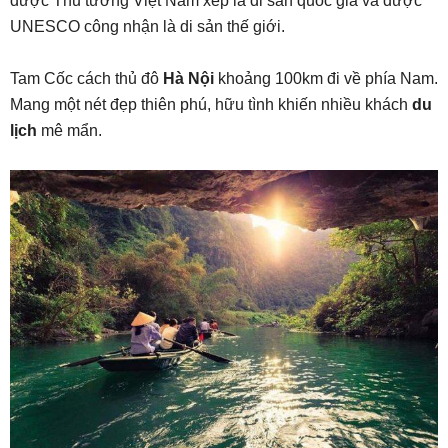
được Thủ tướng Việt Nam xếp là di sản quốc gia và được
UNESCO công nhận là di sản thế giới.
Tam Cốc cách thủ đô
Hà Nội
khoảng 100km đi về phía Nam.
Mang một nét đẹp thiên phú, hữu tình khiến nhiều khách
du
lịch
mê mẩn.