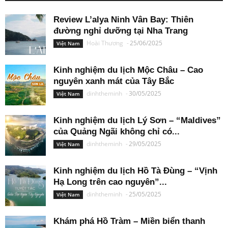
Review L’alya Ninh Vân Bay: Thiên
đường nghỉ dưỡng tại Nha Trang
Hoài Thương
-
25/06/2025
Việt Nam
Kinh nghiệm du lịch Mộc Châu – Cao
nguyên xanh mát của Tây Bắc
dinhtheminh
-
30/05/2025
Việt Nam
Kinh nghiệm du lịch Lý Sơn – “Maldives”
của Quảng Ngãi không chỉ có...
dinhtheminh
-
29/05/2025
Việt Nam
Kinh nghiệm du lịch Hồ Tà Đùng – “Vịnh
Hạ Long trên cao nguyên”...
dinhtheminh
-
25/05/2025
Việt Nam
Khám phá Hồ Tràm – Miền biển thanh