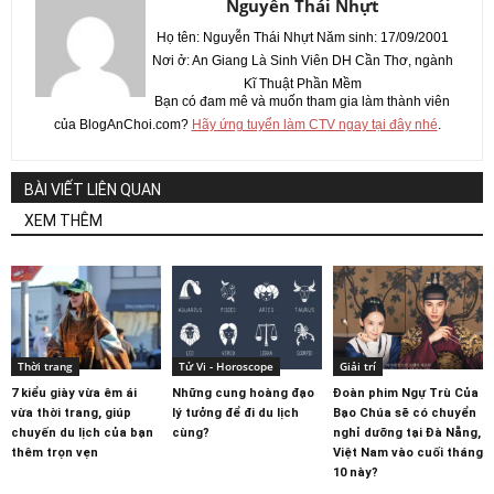
Nguyễn Thái Nhựt
Họ tên: Nguyễn Thái Nhựt Năm sinh: 17/09/2001
Nơi ở: An Giang Là Sinh Viên DH Cần Thơ, ngành
Kĩ Thuật Phần Mềm
Bạn có đam mê và muốn tham gia làm thành viên
của BlogAnChoi.com?
Hãy ứng tuyển làm CTV ngay tại đây nhé
.
BÀI VIẾT LIÊN QUAN
XEM THÊM
Thời trang
Tử Vi - Horoscope
Giải trí
7 kiểu giày vừa êm ái
Những cung hoàng đạo
Đoàn phim Ngự Trù Của
vừa thời trang, giúp
lý tưởng để đi du lịch
Bạo Chúa sẽ có chuyển
chuyến du lịch của bạn
cùng?
nghỉ dưỡng tại Đà Nẵng,
thêm trọn vẹn
Việt Nam vào cuối tháng
10 này?