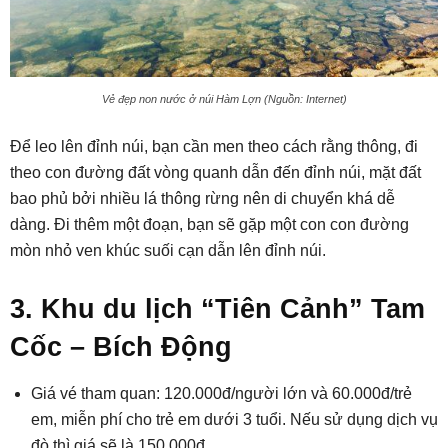
Vẻ đẹp non nước ở núi Hàm Lợn (Nguồn: Internet)
Để leo lên đỉnh núi, bạn cần men theo cách rằng thông, đi
theo con đường đất vòng quanh dẫn đến đỉnh núi, mặt đất
bao phủ bởi nhiều lá thông rừng nên di chuyển khá dễ
dàng. Đi thêm một đoạn, bạn sẽ gặp một con con đường
mòn nhỏ ven khúc suối cạn dẫn lên đỉnh núi.
3. Khu du lịch “Tiên Cảnh” Tam
Cốc – Bích Động
Giá vé tham quan: 120.000đ/người lớn và 60.000đ/trẻ
em, miễn phí cho trẻ em dưới 3 tuổi. Nếu sử dụng dịch vụ
đò thì giá sẽ là 150.000đ.