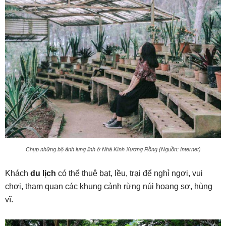
Chụp những bộ ảnh lung linh ở Nhà Kính Xương Rồng (Nguồn: Internet)
Khách
du lịch
có thể thuê bạt, lều, trại để nghỉ ngơi, vui
chơi, tham quan các khung cảnh rừng núi hoang sơ, hùng
vĩ.