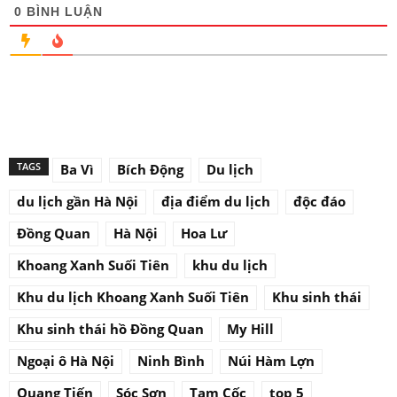
0
BÌNH LUẬN
TAGS
Ba Vì
Bích Động
Du lịch
du lịch gần Hà Nội
địa điểm du lịch
độc đáo
Đồng Quan
Hà Nội
Hoa Lư
Khoang Xanh Suối Tiên
khu du lịch
Khu du lịch Khoang Xanh Suối Tiên
Khu sinh thái
Khu sinh thái hồ Đồng Quan
My Hill
Ngoại ô Hà Nội
Ninh Bình
Núi Hàm Lợn
Quang Tiến
Sóc Sơn
Tam Cốc
top 5