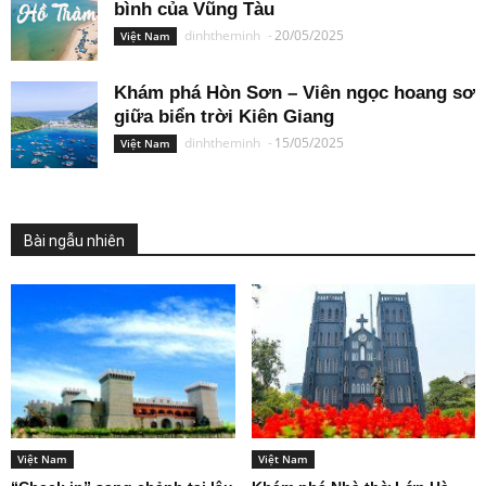
bình của Vũng Tàu
dinhtheminh
-
20/05/2025
Việt Nam
Khám phá Hòn Sơn – Viên ngọc hoang sơ
giữa biển trời Kiên Giang
dinhtheminh
-
15/05/2025
Việt Nam
Bài ngẫu nhiên
Việt Nam
Việt Nam