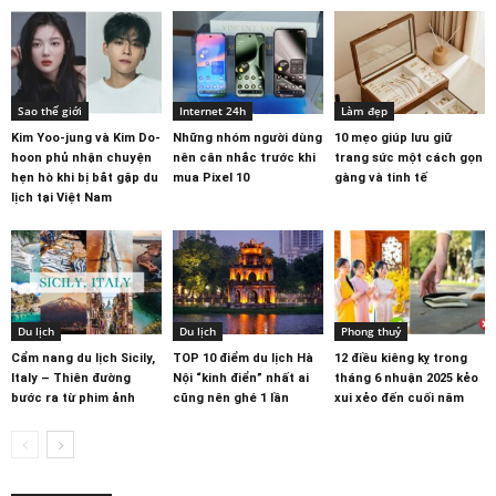
Sao thế giới
Internet 24h
Làm đẹp
Kim Yoo-jung và Kim Do-
Những nhóm người dùng
10 mẹo giúp lưu giữ
hoon phủ nhận chuyện
nên cân nhắc trước khi
trang sức một cách gọn
hẹn hò khi bị bắt gặp du
mua Pixel 10
gàng và tinh tế
lịch tại Việt Nam
Du lịch
Du lịch
Phong thuỷ
Cẩm nang du lịch Sicily,
TOP 10 điểm du lịch Hà
12 điều kiêng kỵ trong
Italy – Thiên đường
Nội “kinh điển” nhất ai
tháng 6 nhuận 2025 kẻo
bước ra từ phim ảnh
cũng nên ghé 1 lần
xui xẻo đến cuối năm