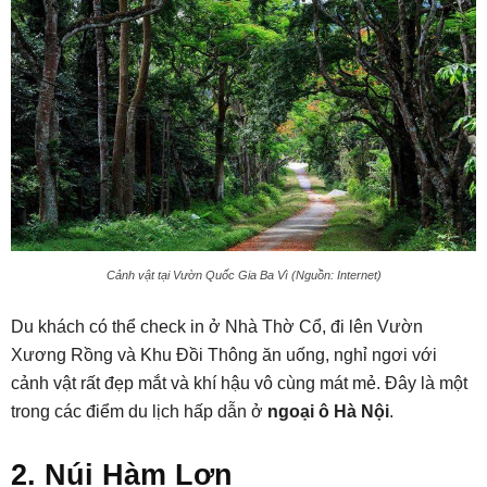
Cảnh vật tại Vườn Quốc Gia Ba Vì (Nguồn: Internet)
Du khách có thể check in ở Nhà Thờ Cổ, đi lên Vườn
Xương Rồng và Khu Đồi Thông ăn uống, nghỉ ngơi với
cảnh vật rất đẹp mắt và khí hậu vô cùng mát mẻ. Đây là một
trong các điểm du lịch hấp dẫn ở
ngoại ô Hà Nội
.
2. Núi Hàm Lợn