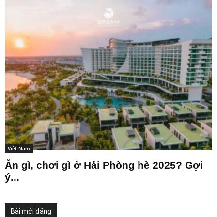
Việt Nam
Ăn gì, chơi gì ở Hải Phòng hè 2025? Gợi
ý...
Bài mới đăng