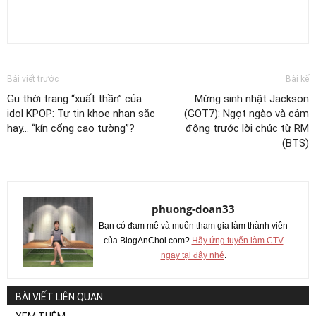
Bài viết trước
Bài kế
Gu thời trang “xuất thần” của
Mừng sinh nhật Jackson
idol KPOP: Tự tin khoe nhan sắc
(GOT7): Ngọt ngào và cảm
hay… “kín cổng cao tường”?
động trước lời chúc từ RM
(BTS)
phuong-doan33
Bạn có đam mê và muốn tham gia làm thành viên
của BlogAnChoi.com?
Hãy ứng tuyển làm CTV
ngay tại đây nhé
.
BÀI VIẾT LIÊN QUAN