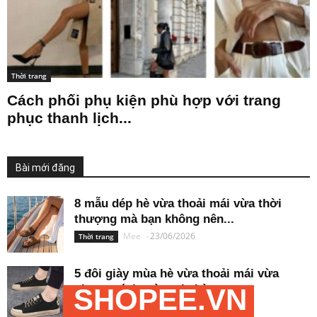
Thời trang
Cách phối phụ kiện phù hợp với trang
phục thanh lịch...
Bài mới đăng
8 mẫu dép hè vừa thoải mái vừa thời
thượng mà bạn không nên...
Mee
-
23/06/2026
Thời trang
5 đôi giày mùa hè vừa thoải mái vừa
phong cách mà mọi chàng...
SHOPEE.VN
Mee
-
21/06/2026
Thời trang