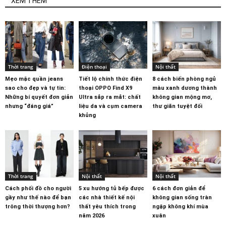
XEM THÊM
Thời trang
Điện thoại
Nội thất
Mẹo mặc quần jeans
Tiết lộ chính thức điện
8 cách biến phòng ngủ
sao cho đẹp và tự tin:
thoại OPPO Find X9
màu xanh dương thành
Những bí quyết đơn giản
Ultra sắp ra mắt: chất
không gian mộng mơ,
nhưng “đáng giá”
liệu da và cụm camera
thư giãn tuyệt đối
khủng
Thời trang
Nội thất
Nội thất
Cách phối đồ cho người
5 xu hướng tủ bếp được
6 cách đơn giản để
gầy như thế nào để bạn
các nhà thiết kế nội
không gian sống tràn
trông thời thượng hơn?
thất yêu thích trong
ngập không khí mùa
năm 2026
xuân