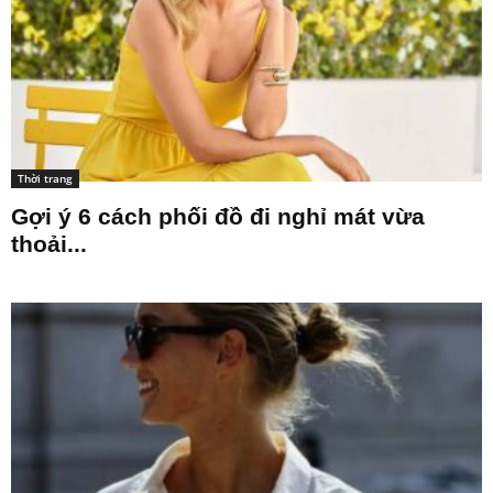
Thời trang
Gợi ý 6 cách phối đồ đi nghỉ mát vừa
thoải...