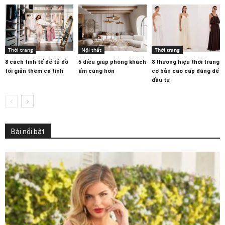
Thời trang
Nội thất
Thời trang
8 cách tinh tế để tủ đồ
5 điều giúp phòng khách
8 thương hiệu thời trang
tối giản thêm cá tính
ấm cúng hơn
cơ bản cao cấp đáng để
đầu tư
Bài nổi bật