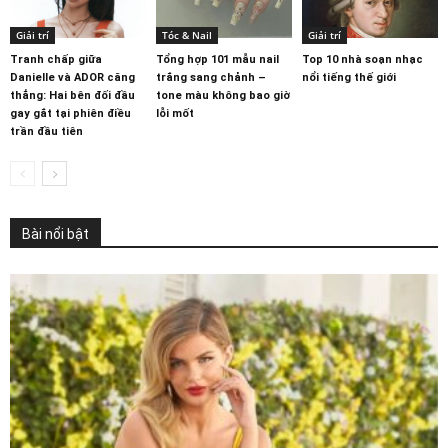
Giải trí
Tóc & Nail
Giải trí
Tranh chấp giữa
Tổng hợp 101 mẫu nail
Top 10 nhà soạn nhạc
Danielle và ADOR căng
trắng sang chảnh –
nổi tiếng thế giới
thẳng: Hai bên đối đầu
tone màu không bao giờ
gay gắt tại phiên điều
lỗi mốt
trần đầu tiên
Bài nổi bật