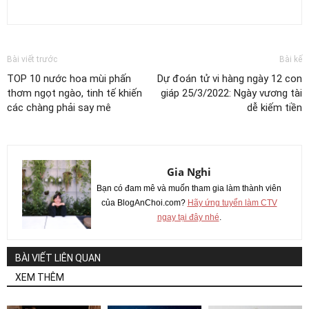
Bài viết trước
Bài kế
TOP 10 nước hoa mùi phấn
Dự đoán tử vi hàng ngày 12 con
thơm ngọt ngào, tinh tế khiến
giáp 25/3/2022: Ngày vương tài
các chàng phải say mê
dễ kiếm tiền
Gia Nghi
Bạn có đam mê và muốn tham gia làm thành viên
của BlogAnChoi.com?
Hãy ứng tuyển làm CTV
ngay tại đây nhé
.
BÀI VIẾT LIÊN QUAN
XEM THÊM