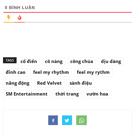
0
BÌNH LUẬN
TAGS
cổ điển
cô nàng
công chúa
dịu dàng
đỉnh cao
feel my rhythm
feel my rythm
năng động
Red Velvet
sành điệu
SM Entertainment
thời trang
vườn hoa