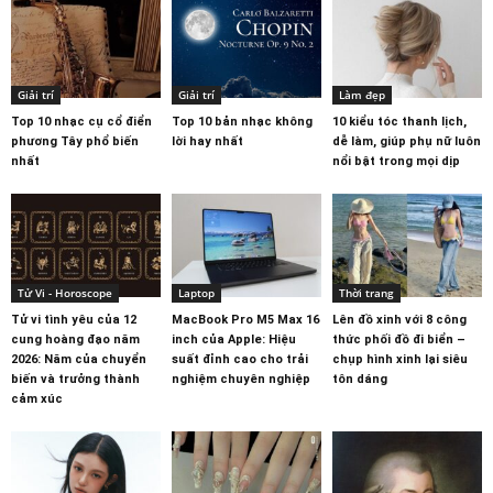
Giải trí
Giải trí
Làm đẹp
Top 10 nhạc cụ cổ điển
Top 10 bản nhạc không
10 kiểu tóc thanh lịch,
phương Tây phổ biến
lời hay nhất
dễ làm, giúp phụ nữ luôn
nhất
nổi bật trong mọi dịp
Tử Vi - Horoscope
Laptop
Thời trang
Tử vi tình yêu của 12
MacBook Pro M5 Max 16
Lên đồ xinh với 8 công
cung hoàng đạo năm
inch của Apple: Hiệu
thức phối đồ đi biển –
2026: Năm của chuyển
suất đỉnh cao cho trải
chụp hình xinh lại siêu
biến và trưởng thành
nghiệm chuyên nghiệp
tôn dáng
cảm xúc