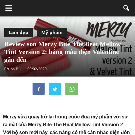
Làm đẹp
Mỹ phẩm
Review son Merzy Bite The Beat Mellow
Tint Version 2: bảng màu diện Valentine
gần đến
Bởi
Vy Bùi
-
09/02/2020
Merzy vừa quay trở lại trong cuộc đua mỹ phẩm với sự
ra mắt của Merzy Bite The Beat Mellow Tint Version 2.
Với bộ son mới này, các nàng có thể cân nhắc diện đón