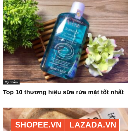
Mỹ phẩm
Top 10 thương hiệu sữa rửa mặt tốt nhất
SHOPEE.VN
LAZADA.VN