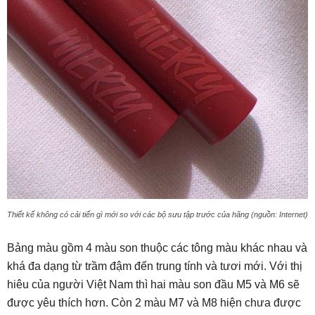
Thiết kế không có cải tiến gì mới so với các bộ sưu tập trước của hãng (nguồn: Internet)
Bảng màu gồm 4 màu son thuộc các tông màu khác nhau và
khá đa dạng từ trầm đậm đến trung tính và tươi mới. Với thị
hiêu của người Việt Nam thì hai màu son đầu M5 và M6 sẽ
được yêu thích hơn. Còn 2 màu M7 và M8 hiện chưa được