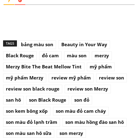
TAGS
bảng màu son
Beauty in Your Way
Black Rouge
đỏ cam
màu son
merzy
Merzy Bite The Beat Mellow Tint
mỹ phẩm
mỹ phẩm Merzy
review mỹ phẩm
review son
review son black rouge
review son Merzy
san hô
son Black Rouge
son đỏ
son kem bông xốp
son màu đỏ cam cháy
son màu đỏ lạnh trầm
son màu hồng đào san hô
son màu san hô sữa
son merzy