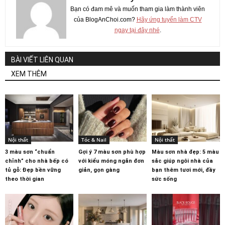
Bạn có đam mê và muốn tham gia làm thành viên
của BlogAnChoi.com?
Hãy ứng tuyển làm CTV
ngay tại đây nhé
.
BÀI VIẾT LIÊN QUAN
XEM THÊM
Nội thất
Tóc & Nail
Nội thất
3 màu sơn “chuẩn
Gợi ý 7 màu sơn phù hợp
Màu sơn nhà đẹp: 5 màu
chỉnh” cho nhà bếp có
với kiểu móng ngắn đơn
sắc giúp ngôi nhà của
tủ gỗ: Đẹp bền vững
giản, gọn gàng
bạn thêm tươi mới, đầy
theo thời gian
sức sống