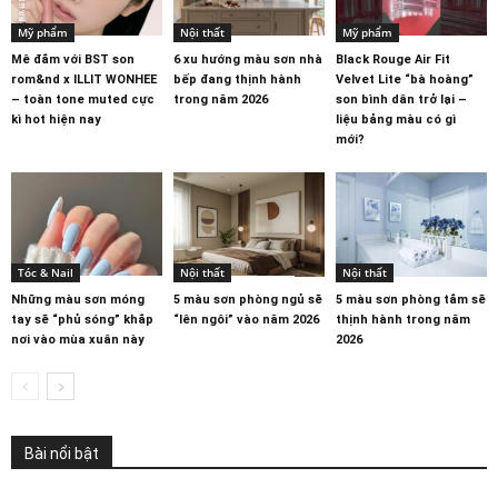
Mỹ phẩm
Nội thất
Mỹ phẩm
Mê đắm với BST son
6 xu hướng màu sơn nhà
Black Rouge Air Fit
rom&nd x ILLIT WONHEE
bếp đang thịnh hành
Velvet Lite “bà hoàng”
– toàn tone muted cực
trong năm 2026
son bình dân trở lại –
kì hot hiện nay
liệu bảng màu có gì
mới?
Tóc & Nail
Nội thất
Nội thất
Những màu sơn móng
5 màu sơn phòng ngủ sẽ
5 màu sơn phòng tắm sẽ
tay sẽ “phủ sóng” khắp
“lên ngôi” vào năm 2026
thịnh hành trong năm
nơi vào mùa xuân này
2026
Bài nổi bật