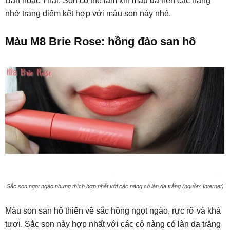
Bản hoặc Thái. Son có thể làm xỉn màu da nên các nàng
nhớ trang điểm kết hợp với màu son này nhé.
Màu M8 Brie Rose: hồng đào san hô
Sắc son ngọt ngào nhưng thích hợp nhất với các nàng có làn da trắng (nguồn: Internet)
Màu son san hô thiên về sắc hồng ngọt ngào, rực rỡ và khá
tươi. Sắc son này hợp nhất với các cô nàng có làn da trắng