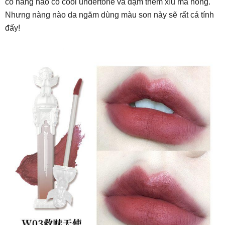
cô nàng nào có cool undertone và dặm thêm xíu má hồng.
Nhưng nàng nào da ngăm dùng màu son này sẽ rất cá tính
đấy!