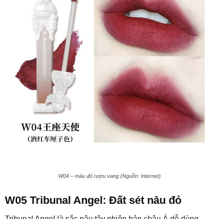
W04 – màu đỏ rượu vang (Nguồn: Internet)
W05 Tribunal Angel: Đất sét nâu đỏ
Tribunal Angel là sắc nâu tây phiên bản châu Á dễ dùng.