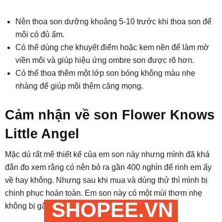
Nên thoa son dưỡng khoảng 5-10 trước khi thoa son để
môi có đủ ẩm.
Có thể dùng che khuyết điểm hoặc kem nền để làm mờ
viền môi và giúp hiệu ứng ombre son được rõ hơn.
Có thể thoa thêm một lớp son bóng không màu nhẹ
nhàng để giúp môi thêm căng mọng.
Cảm nhận về son Flower Knows
Little Angel
Mặc dù rất mê thiết kế của em son này nhưng mình đã khá
đắn đo xem rằng có nên bỏ ra gần 400 nghìn để rinh em ấy
về hay không. Nhưng sau khi mua và dùng thử thì mình bị
chinh phục hoàn toàn. Em son này có một mùi thơm nhẹ
SHOPEE.VN
không bị gắt vào khó chịu tẹo nào cả.