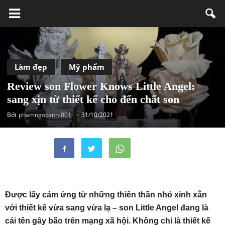
Làm đẹp
Mỹ phẩm
Review son Flower Knows Little Angel:
sang xịn từ thiết kế cho đến chất son
Bởi
phamngocanh-001
-
31/10/2021
Được lấy cảm ứng từ những thiên thần nhỏ xinh xắn
với thiết kế vừa sang vừa lạ – son Little Angel đang là
cái tên gây bão trên mạng xã hội. Không chỉ là thiết kế