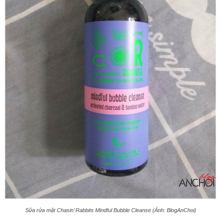
Sữa rửa mặt Chasin’ Rabbits Mindful Bubble Cleanse (Ảnh: BlogAnChoi)