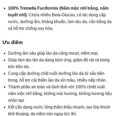
100% Tremella Fuciformis (Nấm mộc nhĩ trắng, nấm
tuyết nhĩ):
Chứa nhiều Beta-Glucan, có tác dụng cấp
nước, dưỡng ẩm, kháng khuẩn, làm dịu da, cân bằng da
và hỗ trợ chống oxy hóa.
Ưu điểm
Dưỡng ẩm sâu giúp làn da căng mượt, mềm mại.
Giúp làm dịu làn da đang kích ứng, giảm đỏ rát và bong
tróc trên da.
Cung cấp dưỡng chất nuôi dưỡng làn da từ sâu bên
trong, hỗ trợ cải thiện làn da xỉn màu, nhiều nếp nhăn.
Thành phần an toàn và lành tính với 100% chiết xuất
nấm mộc nhĩ trắng, không mùi hương, không hương liệu
nhân tạo
Kết cấu dạng nước lỏng thẩm thấu nhanh, tạo lớp finish
khô thoáng, da mềm mịn ngay tức thì.