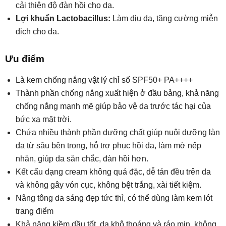
cải thiện độ đàn hồi cho da.
Lợi khuẩn Lactobacillus:
Làm dịu da, tăng cường miễn
dịch cho da.
Ưu điểm
Là kem chống nắng vật lý chỉ số SPF50+ PA++++
Thành phần chống nắng xuất hiện ở đầu bảng, khả năng
chống nắng mạnh mẽ giúp bảo vệ da trước tác hại của
bức xạ mặt trời.
Chứa nhiều thành phần dưỡng chất giúp nuôi dưỡng làn
da từ sâu bên trong, hỗ trợ phục hồi da, làm mờ nếp
nhăn, giúp da săn chắc, đàn hồi hơn.
Kết cấu dạng cream không quá đặc, dễ tán đều trên da
và không gây vón cục, không bệt trắng, xài tiết kiệm.
Nâng tông da sáng đẹp tức thì, có thể dùng làm kem lót
trang điểm
Khả năng kiềm dầu tốt, da khô thoáng và ráo mịn, không