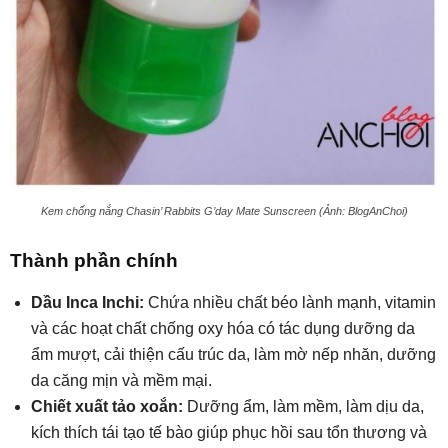
Kem chống nắng Chasin’ Rabbits G’day Mate Sunscreen (Ảnh: BlogAnChoi)
Thành phần chính
Dầu Inca Inchi:
Chứa nhiều chất béo lành mạnh, vitamin
và các hoạt chất chống oxy hóa có tác dụng dưỡng da
ẩm mượt, cải thiện cấu trúc da, làm mờ nếp nhăn, dưỡng
da căng mịn và mềm mại.
Chiết xuất tảo xoắn:
Dưỡng ẩm, làm mềm, làm dịu da,
kích thích tái tạo tế bào giúp phục hồi sau tổn thương và