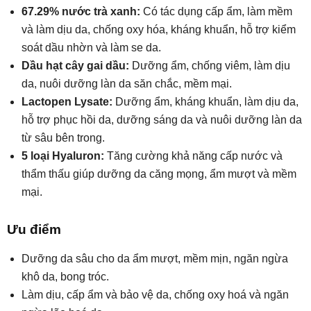
67.29% nước trà xanh:
Có tác dụng cấp ẩm, làm mềm
và làm dịu da, chống oxy hóa, kháng khuẩn, hỗ trợ kiểm
soát dầu nhờn và làm se da.
Dầu hạt cây gai dầu:
Dưỡng ẩm, chống viêm, làm dịu
da, nuôi dưỡng làn da săn chắc, mềm mại.
Lactopen Lysate:
Dưỡng ẩm, kháng khuẩn, làm dịu da,
hỗ trợ phục hồi da, dưỡng sáng da và nuôi dưỡng làn da
từ sâu bên trong.
5 loại Hyaluron:
Tăng cường khả năng cấp nước và
thẩm thấu giúp dưỡng da căng mọng, ẩm mượt và mềm
mại.
Ưu điểm
Dưỡng da sâu cho da ẩm mượt, mềm mịn, ngăn ngừa
khô da, bong tróc.
Làm dịu, cấp ẩm và bảo vệ da, chống oxy hoá và ngăn