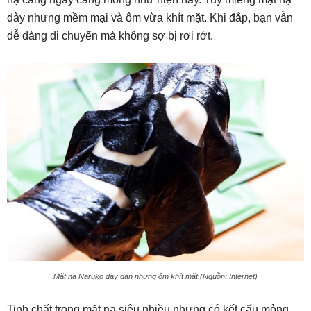
dày nhưng mềm mại và ôm vừa khít mặt. Khi đắp, bạn vẫn
dễ dàng di chuyển mà không sợ bị rơi rớt.
Mặt nạ Naruko dày dặn nhưng ôm khít mặt (Nguồn: Internet)
Tinh chất trong mặt nạ siêu nhiều nhưng có kết cấu mỏng