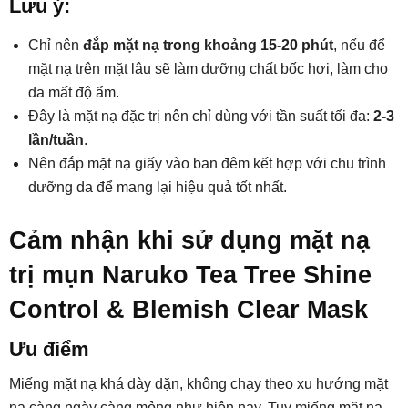
Lưu ý:
Chỉ nên
đắp mặt nạ trong khoảng 15-20 phút
, nếu để
mặt nạ trên mặt lâu sẽ làm dưỡng chất bốc hơi, làm cho
da mất độ ẩm.
Đây là mặt nạ đặc trị nên chỉ dùng với tần suất tối đa:
2-3
lần/tuần
.
Nên đắp mặt nạ giấy vào ban đêm kết hợp với chu trình
dưỡng da để mang lại hiệu quả tốt nhất.
Cảm nhận khi sử dụng mặt nạ
trị mụn Naruko Tea Tree Shine
Control & Blemish Clear Mask
Ưu điểm
Miếng mặt nạ khá dày dặn, không chạy theo xu hướng mặt
nạ càng ngày càng mỏng như hiện nay. Tuy miếng mặt nạ