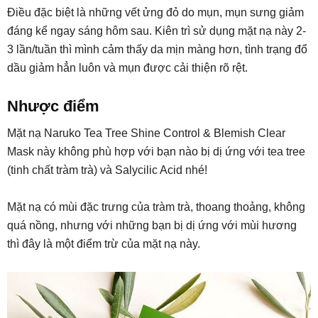
Điều đặc biệt là những vết ửng đỏ do mụn, mụn sưng giảm
đáng kể ngay sáng hôm sau. Kiên trì sử dụng mặt nạ này 2-
3 lần/tuần thì mình cảm thấy da mịn màng hơn, tình trạng đổ
dầu giảm hẳn luôn và mụn được cải thiện rõ rệt.
Nhược điểm
Mặt nạ Naruko Tea Tree Shine Control & Blemish Clear
Mask này không phù hợp với bạn nào bị dị ứng với tea tree
(tinh chất tràm trà) và Salycilic Acid nhé!
Mặt nạ có mùi đặc trưng của tràm trà, thoang thoảng, không
quá nồng, nhưng với những bạn bị dị ứng với mùi hương
thì đây là một điểm trừ của mặt nạ này.