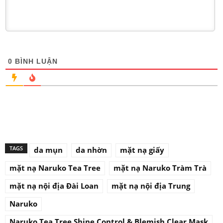
0
BÌNH LUẬN
TAGS
da mụn
da nhờn
mặt nạ giấy
mặt nạ Naruko Tea Tree
mặt nạ Naruko Tràm Trà
mặt nạ nội địa Đài Loan
mặt nạ nội địa Trung
Naruko
Naruko Tea Tree Shine Control & Blemish Clear Mask