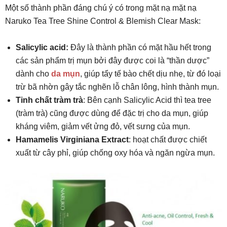
Một số thành phần đáng chú ý có trong mặt nạ mặt nạ
Naruko Tea Tree Shine Control & Blemish Clear Mask:
Salicylic acid:
Đây là thành phần có mặt hầu hết trong
các sản phẩm trị mụn bởi đây được coi là “thần dược”
dành cho
da mụn
, giúp tẩy tế bào chết dịu nhẹ, từ đó loại
trừ bã nhờn gây tắc nghẽn lỗ chân lông, hình thành mụn.
Tinh chất tràm trà
: Bên cạnh Salicylic Acid thì tea tree
(tràm trà) cũng được dùng để đặc trị cho da mụn, giúp
kháng viêm, giảm vết ửng đỏ, vết sưng của mụn.
Hamamelis Virginiana Extract
: hoạt chất được chiết
xuất từ cây phỉ, giúp chống oxy hóa và ngăn ngừa mụn.