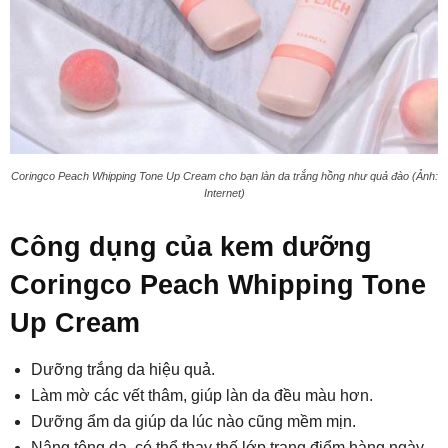
Coringco Peach Whipping Tone Up Cream cho bạn làn da trắng hồng như quả đào (Ảnh:
Internet)
Công dụng của kem dưỡng
Coringco Peach Whipping Tone
Up Cream
Dưỡng trắng da hiệu quả.
Làm mờ các vết thâm, giúp làn da đều màu hơn.
Dưỡng ẩm da giúp da lúc nào cũng mềm mịn.
Nâng tông da, có thể thay thế lớp trang điểm hàng ngày.