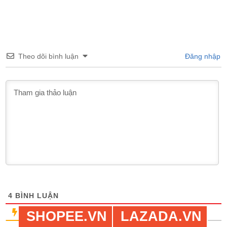
Theo dõi bình luận
Đăng nhập
4
BÌNH LUẬN
Bình chọn nhiều nhất
SHOPEE.VN
LAZADA.VN