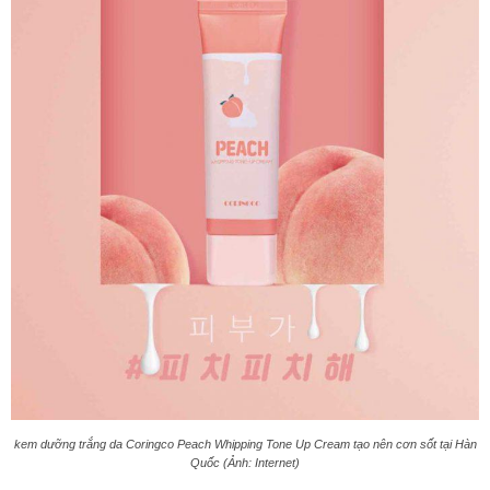
kem dưỡng trắng da Coringco Peach Whipping Tone Up Cream tạo nên cơn sốt tại Hàn
Quốc (Ảnh: Internet)