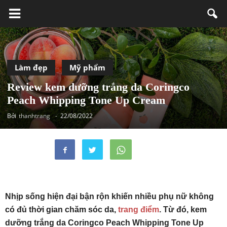
Làm đẹp
Mỹ phẩm
Review kem dưỡng trắng da Coringco
Peach Whipping Tone Up Cream
Bởi
thanhtrang
-
22/08/2022
Nhịp sống hiện đại bận rộn khiến nhiều phụ nữ không
có đủ thời gian chăm sóc da,
trang điểm
. Từ đó, kem
dưỡng trắng da Coringco Peach Whipping Tone Up