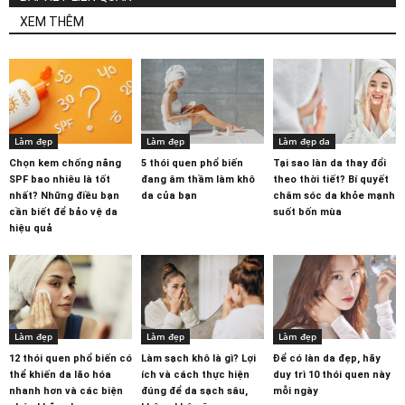
XEM THÊM
Làm đẹp
Làm đẹp
Làm đẹp da
Chọn kem chống nắng
5 thói quen phổ biến
Tại sao làn da thay đổi
SPF bao nhiêu là tốt
đang âm thầm làm khô
theo thời tiết? Bí quyết
nhất? Những điều bạn
da của bạn
chăm sóc da khỏe mạnh
cần biết để bảo vệ da
suốt bốn mùa
hiệu quả
Làm đẹp
Làm đẹp
Làm đẹp
12 thói quen phổ biến có
Làm sạch khô là gì? Lợi
Để có làn da đẹp, hãy
thể khiến da lão hóa
ích và cách thực hiện
duy trì 10 thói quen này
nhanh hơn và các biện
đúng để da sạch sâu,
mỗi ngày