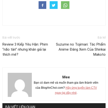
Bài viết trước
Bài kế
Review 3 Kiếp Yêu Hận: Phim
Suzume no Tojimari: Tác Phẩm
“não tàn” nhưng khán giả lại
Anime Đáng Xem Của Shinkai
thích mê?
Makoto
Mee
Bạn có đam mê và muốn tham gia làm thành viên
của BlogAnChoi.com?
Hãy ứng tuyển làm CTV
ngay tại đây nhé
.
BÀI VIẾT LIÊN QUAN