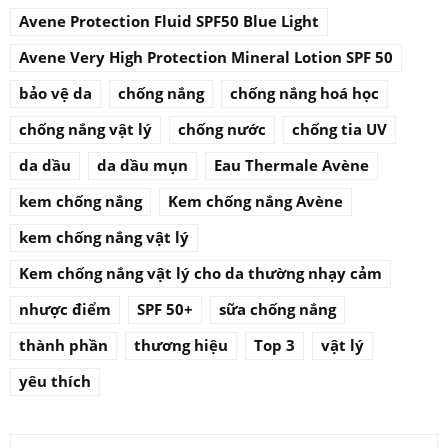
Avene Protection Fluid SPF50 Blue Light
Avene Very High Protection Mineral Lotion SPF 50
bảo vệ da
chống nắng
chống nắng hoá học
chống nắng vật lý
chống nước
chống tia UV
da dầu
da dầu mụn
Eau Thermale Avène
kem chống nắng
Kem chống nắng Avène
kem chống nắng vật lý
Kem chống nắng vật lý cho da thường nhạy cảm
nhược điểm
SPF 50+
sữa chống nắng
thành phần
thương hiệu
Top 3
vật lý
yêu thích