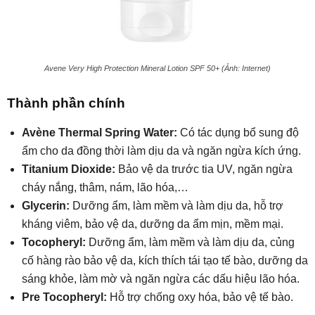
Avene Very High Protection Mineral Lotion SPF 50+ (Ảnh: Internet)
Thành phần chính
Avène Thermal Spring Water:
Có tác dụng bổ sung độ
ẩm cho da đồng thời làm dịu da và ngăn ngừa kích ứng.
Titanium Dioxide:
Bảo vệ da trước tia UV, ngăn ngừa
cháy nắng, thâm, nám, lão hóa,…
Glycerin:
Dưỡng ẩm, làm mềm và làm dịu da, hỗ trợ
kháng viêm, bảo vệ da, dưỡng da ẩm mịn, mềm mại.
Tocopheryl:
Dưỡng ẩm, làm mềm và làm dịu da, củng
cố hàng rào bảo vệ da, kích thích tái tạo tế bào, dưỡng da
sáng khỏe, làm mờ và ngăn ngừa các dấu hiệu lão hóa.
Pre Tocopheryl:
Hỗ trợ chống oxy hóa, bảo vệ tế bào.