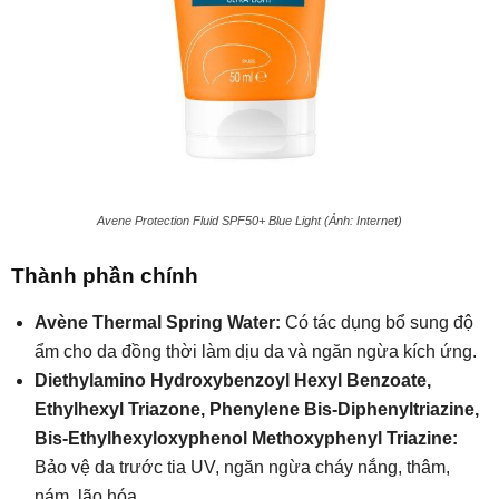
Avene Protection Fluid SPF50+ Blue Light (Ảnh: Internet)
Thành phần chính
Avène Thermal Spring Water:
Có tác dụng bổ sung độ
ẩm cho da đồng thời làm dịu da và ngăn ngừa kích ứng.
Diethylamino Hydroxybenzoyl Hexyl Benzoate,
Ethylhexyl Triazone, Phenylene Bis-Diphenyltriazine,
Bis-Ethylhexyloxyphenol Methoxyphenyl Triazine:
Bảo vệ da trước tia UV, ngăn ngừa cháy nắng, thâm,
nám, lão hóa,…