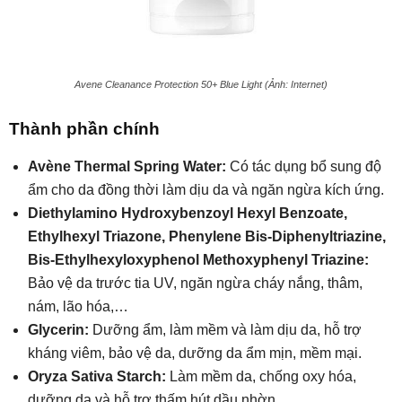
Avene Cleanance Protection 50+ Blue Light (Ảnh: Internet)
Thành phần chính
Avène Thermal Spring Water:
Có tác dụng bổ sung độ
ẩm cho da đồng thời làm dịu da và ngăn ngừa kích ứng.
Diethylamino Hydroxybenzoyl Hexyl Benzoate,
Ethylhexyl Triazone, Phenylene Bis-Diphenyltriazine,
Bis-Ethylhexyloxyphenol Methoxyphenyl Triazine:
Bảo vệ da trước tia UV, ngăn ngừa cháy nắng, thâm,
nám, lão hóa,…
Glycerin:
Dưỡng ẩm, làm mềm và làm dịu da, hỗ trợ
kháng viêm, bảo vệ da, dưỡng da ẩm mịn, mềm mại.
Oryza Sativa Starch:
Làm mềm da, chống oxy hóa,
dưỡng da và hỗ trợ thấm hút dầu nhờn.