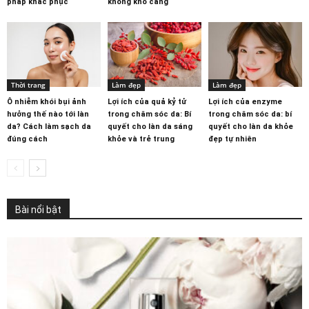
pháp khắc phục
không khô căng
Thời trang
Làm đẹp
Làm đẹp
Ô nhiễm khói bụi ảnh
Lợi ích của quả kỷ tử
Lợi ích của enzyme
hưởng thế nào tới làn
trong chăm sóc da: Bí
trong chăm sóc da: bí
da? Cách làm sạch da
quyết cho làn da sáng
quyết cho làn da khỏe
đúng cách
khỏe và trẻ trung
đẹp tự nhiên
Bài nổi bật