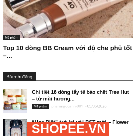
Mỹ phẩm
Top 10 dòng BB Cream với độ che phủ tốt
–...
Bài mới đăng
Chi tiết 16 dòng tẩy tế bào chết Tree Hut
– từ mùi hương...
phamngocanh-001
-
05/06/2026
Mỹ phẩm
“Hoa Biết” trở lại với BST mới – Flower
SHOPEE.VN
Knows Knight Unicorn mở ra...