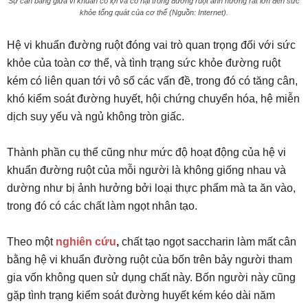
Sự cân bằng giữa vi khuẩn có lợi và có hại trong đường ruột ảnh hưởng rất lớn đến sức
khỏe tổng quát của cơ thể (Nguồn: Internet).
Hệ vi khuẩn đường ruột đóng vai trò quan trọng đối với sức
khỏe của toàn cơ thể, và tình trạng sức khỏe đường ruột
kém có liên quan tới vô số các vấn đề, trong đó có tăng cân,
khó kiểm soát đường huyết, hội chứng chuyển hóa, hệ miễn
dịch suy yếu và ngủ không tròn giấc.
Thành phần cụ thể cũng như mức độ hoạt động của hệ vi
khuẩn đường ruột của mỗi người là không giống nhau và
dường như bị ảnh hưởng bởi loại thực phẩm mà ta ăn vào,
trong đó có các chất làm ngọt nhân tạo.
Theo một
nghiên cứu
,
chất tạo ngọt saccharin làm mất cân
bằng hệ vi khuẩn đường ruột của bốn trên bảy người tham
gia vốn không quen sử dụng chất này. Bốn người này cũng
gặp tình trạng kiểm soát đường huyết kém kéo dài năm