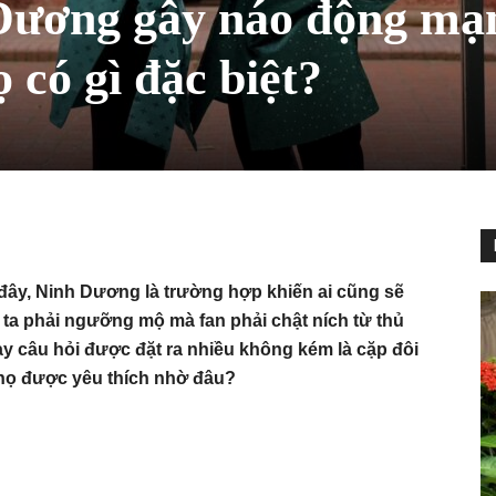
Dương gây náo động mạ
ọ có gì đặc biệt?
ây, Ninh Dương là trường hợp khiến ai cũng sẽ
ời ta phải ngưỡng mộ mà fan phải chật ních từ thủ
y câu hỏi được đặt ra nhiều không kém là cặp đôi
họ được yêu thích nhờ đâu?