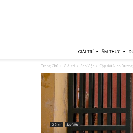
GIẢI TRÍ
ẨM THỰC
DU
Trang Chủ
Giải trí
Sao Việt
Cặp đôi Ninh Dương 
Giải trí
Sao Việt