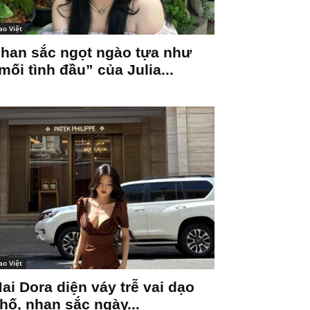
ao Việt
han sắc ngọt ngào tựa như
mối tình đầu” của Julia...
ao Việt
ai Dora diện váy trễ vai dạo
hố, nhan sắc ngày...