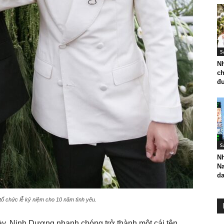
S
Nh
ch
đư
S
Nh
N
da
tổ chức lễ kỷ niệm cho 10 năm tình yêu.
này, Ninh Dương nhanh chóng trở thành một cái tên