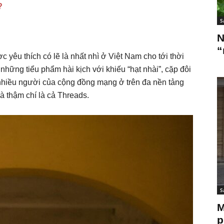
?
S
N
“
 yêu thích có lẽ là nhất nhì ở Việt Nam cho tới thời
ó những tiểu phẩm hài kịch với khiếu “hạt nhài”, cặp đôi
hiều người của cộng đồng mạng ở trên đa nền tảng
à thậm chí là cả Threads.
S
M
p