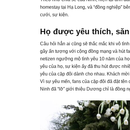
homestay tại Hạ Long, và “đồng nghiệp” bên
cưới, sự kiện.
Họ được yêu thích, săn
Câu hỏi hẳn ai cũng sẽ thắc mắc khi vô tình 
gây ấn tượng với cộng đồng mạng và hút fan
netizen ngưỡng mộ tình yêu 10 năm của họ.
yêu của họ, sự kiện ấy đã thu hút được nh
yêu của cặp đôi dành cho nhau. Khách mời l
Vì sự yêu mến, fans của cặp đôi đã đặt tên
Ninh đã “lỡ” giới thiệu Dương chỉ là đồng 