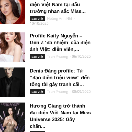
diện Việt Nam tại đấu
trường nhan sắc Miss...
Hoàng Anh Nhi
-
Sao Việt
10/10/2025
Profile Kaity Nguyễn –
Gen Z ‘đa nhiệm’ của điện
ảnh Việt: diễn viên,...
Tran Phuong
-
06/10/2025
Sao Việt
Denis Đặng profile: Từ
“đạo diễn triệu view” đến
tổng tài gây tranh cãi...
Tran Phuong
-
30/09/2025
Sao Việt
Hương Giang trở thành
đại diện Việt Nam tại Miss
Universe 2025: Gây
chấn...