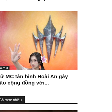
ao Việt
ữ MC tân binh Hoài An gây
ão cộng đồng với...
Bài xem nhiều