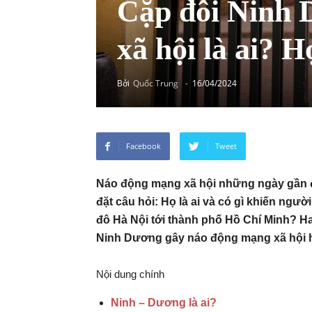
Cặp đôi Ninh 
xã hội là ai? H
Bởi
Quốc Trung
-
16/04/2024
Facebook
Tweet
Náo động mạng xã hội những ngày gần đ
đặt câu hỏi: Họ là ai và có gì khiến ngư
đô Hà Nội tới thành phố Hồ Chí Minh? Ha
Ninh Dương gây náo động mạng xã hội 
Nội dung chính
Ninh – Dương là ai?