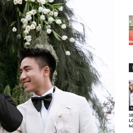
S
10
LG
hủ