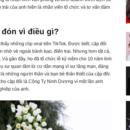
 trái của anh hiện là nhân viên tổ chức và tư vấn đám
 đón vì điều gì?
thấy những clip viral trên TikTok. Được biết, cặp đôi
 nhờ vẻ ngoài bảnh bao, điển trai. Nhưng hơn tất cả,
 Và gần đây, họ đã tổ chức lễ kỷ niệm cho 10 năm tình
iều sự quan tâm từ cư dân mạng vì sự lãng mạn, đáng
à những người thân và bạn bè thân thiết của cặp đôi.
 cho cặp đôi là Công Ty Ninh Dương vì một lần anh
nghiệp của anh.