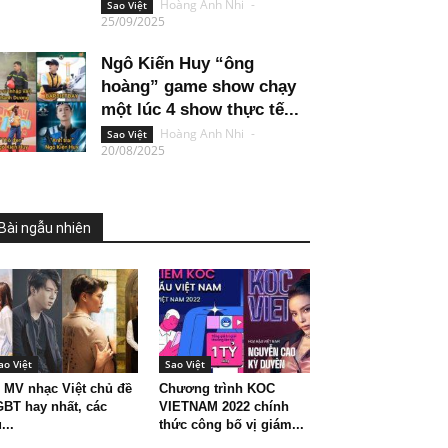
Hoàng Anh Nhi
-
Sao Việt
25/09/2025
Ngô Kiến Huy “ông
hoàng” game show chạy
một lúc 4 show thực tế...
Hoàng Anh Nhi
-
Sao Việt
20/08/2025
Bài ngẫu nhiên
ao Việt
Sao Việt
 MV nhạc Việt chủ đề
Chương trình KOC
BT hay nhất, các
VIETNAM 2022 chính
...
thức công bố vị giám...