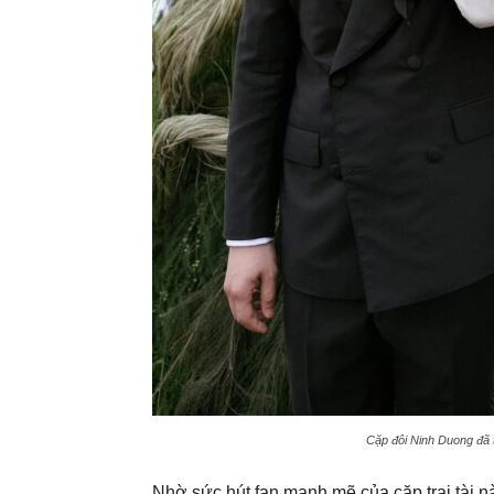
Cặp đôi Ninh Duong đã 
Nhờ sức hút fan mạnh mẽ của cặp trai tài 