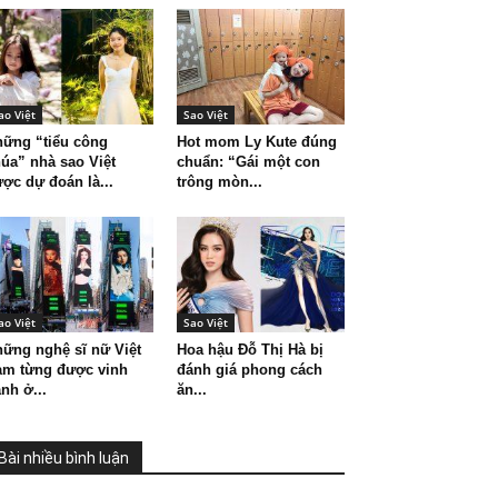
ao Việt
Sao Việt
ững “tiểu công
Hot mom Ly Kute đúng
úa” nhà sao Việt
chuẩn: “Gái một con
ợc dự đoán là...
trông mòn...
ao Việt
Sao Việt
ững nghệ sĩ nữ Việt
Hoa hậu Đỗ Thị Hà bị
am từng được vinh
đánh giá phong cách
nh ở...
ăn...
Bài nhiều bình luận