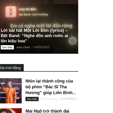
Lời bài hát Một Lời Đồn (lyrics) –
Bệt Band: “Nghe đồn anh rước ai
lên kiệu hoa”
xam chan
-
14/05/2025
Sao Việt
Bài mới đăng
Nhìn lại thành công của
bộ phim “Bác Sĩ Tha
Hương” giúp Liên Bỉnh...
Thu Phuong
-
21/10/2025
Sao Việt
Mai Ngô trở thành đại