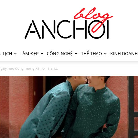
 LỊCH
LÀM ĐẸP
CÔNG NGHỆ
THỂ THAO
KINH DOANH
gây náo động mạng xã hội là ai?...