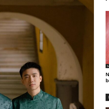
S
N
b