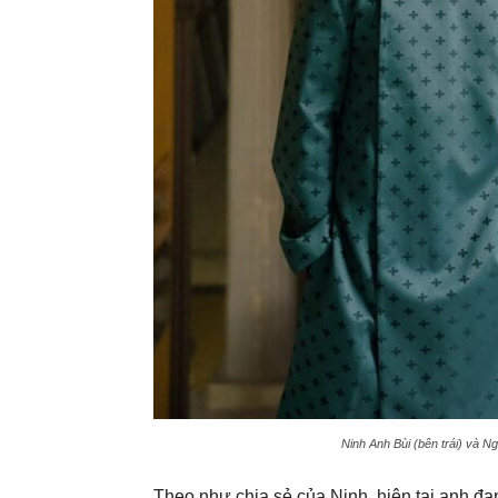
Ninh Anh Bùi (bên trái) và N
Theo như chia sẻ của Ninh, hiện tại anh đa