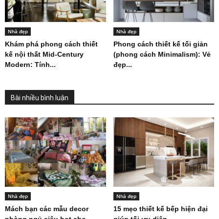
Nhà đẹp
Nhà đẹp
Khám phá phong cách thiết
Phong cách thiết kế tối giản
kế nội thất Mid-Century
(phong cách Minimalism): Vẻ
Modern: Tính...
đẹp...
Bài nhiều bình luận
Nhà đẹp
Nhà đẹp
Mách bạn các mẫu decor
15 mẹo thiết kế bếp hiện đại