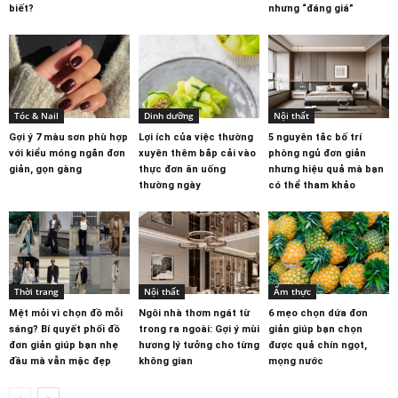
biết?
nhưng “đáng giá”
Tóc & Nail
Dinh dưỡng
Nội thất
Gợi ý 7 màu sơn phù hợp
Lợi ích của việc thường
5 nguyên tắc bố trí
với kiểu móng ngắn đơn
xuyên thêm bắp cải vào
phòng ngủ đơn giản
giản, gọn gàng
thực đơn ăn uống
nhưng hiệu quả mà bạn
thường ngày
có thể tham khảo
Thời trang
Nội thất
Ẩm thực
Mệt mỏi vì chọn đồ mỗi
Ngôi nhà thơm ngát từ
6 mẹo chọn dứa đơn
sáng? Bí quyết phối đồ
trong ra ngoài: Gợi ý mùi
giản giúp bạn chọn
đơn giản giúp bạn nhẹ
hương lý tưởng cho từng
được quả chín ngọt,
đầu mà vẫn mặc đẹp
không gian
mọng nước