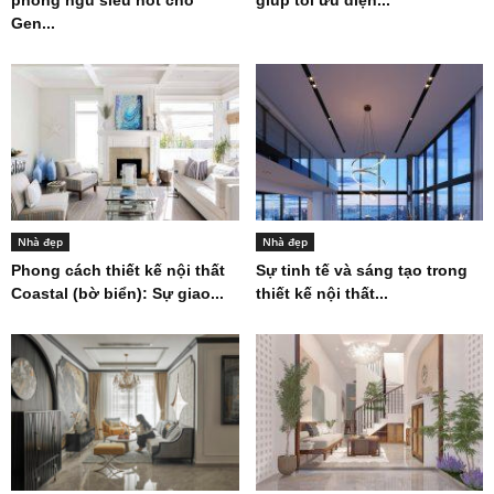
phòng ngủ siêu hot cho
giúp tối ưu diện...
Gen...
Nhà đẹp
Nhà đẹp
Phong cách thiết kế nội thất
Sự tinh tế và sáng tạo trong
Coastal (bờ biển): Sự giao...
thiết kế nội thất...