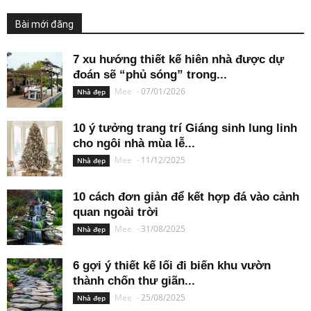
Bài mới đăng
7 xu hướng thiết kế hiên nhà được dự
đoán sẽ “phủ sóng” trong...
Mee
-
07/01/2026
Nhà đẹp
10 ý tưởng trang trí Giáng sinh lung linh
cho ngôi nhà mùa lễ...
Mee
-
11/12/2025
Nhà đẹp
10 cách đơn giản để kết hợp đá vào cảnh
quan ngoài trời
Mee
-
31/08/2025
Nhà đẹp
6 gợi ý thiết kế lối đi biến khu vườn
thành chốn thư giãn...
Mee
-
25/08/2025
Nhà đẹp