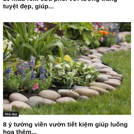
tuyệt đẹp, giúp...
Nhà đẹp
8 ý tưởng viền vườn tiết kiệm giúp luống
hoa thêm...