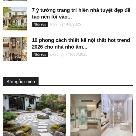
7 ý tưởng trang trí hiên nhà tuyệt đẹp để
tạo nên lối vào...
Mee
-
21/08/2025
Nhà đẹp
10 phong cách thiết kế nội thất hot trend
2026 cho nhà nhỏ ấm...
peachyy
-
19/08/2025
Nhà đẹp
Bài ngẫu nhiên