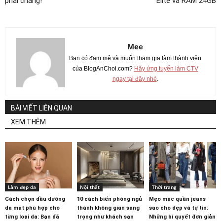
phải chăng!
Elite và RAM 24GB
Mee
Bạn có đam mê và muốn tham gia làm thành viên
của BlogAnChoi.com?
Hãy ứng tuyển làm CTV
ngay tại đây nhé
.
BÀI VIẾT LIÊN QUAN
XEM THÊM
Làm đẹp da
Nội thất
Thời trang
Cách chọn dầu dưỡng
10 cách biến phòng ngủ
Mẹo mặc quần jeans
da mặt phù hợp cho
thành không gian sang
sao cho đẹp và tự tin:
từng loại da: Bạn đã
trọng như khách sạn
Những bí quyết đơn giản